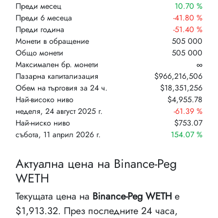
Преди месец
10.70 %
Преди 6 месеца
-41.80 %
Преди година
-51.40 %
Монети в обращение
505 000
Общо монети
505 000
Максимален бр. монети
∞
Пазарна капитализация
$966,216,506
Обем на търговия за 24 ч.
$18,351,256
Най-високо ниво
$4,955.78
неделя, 24 август 2025 г.
-61.39 %
Най-ниско ниво
$753.07
събота, 11 април 2026 г.
154.07 %
Актуална цена на Binance-Peg
WETH
Текущата цена на
Binance-Peg WETH
е
$1,913.32. През последните 24 часа,