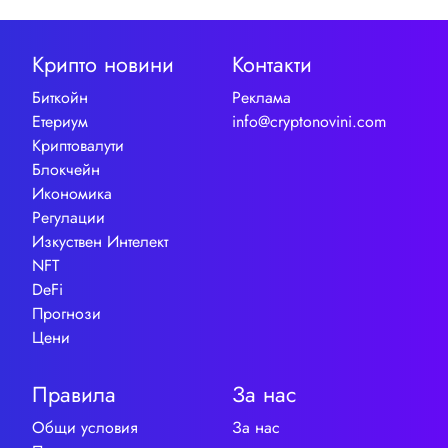
Крипто новини
Контакти
Биткойн
Реклама
Етериум
info@cryptonovini.com
Криптовалути
Блокчейн
Икономика
Регулации
Изкуствен Интелект
NFT
DeFi
Прогнози
Цени
Правила
За нас
Общи условия
За нас