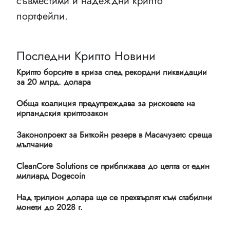
съвместими и надеждни крипто
портфейли.
Последни Крипто Новини
Крипто борсите в криза след рекордни ликвидации
за 20 млрд. долара
Обща коалиция предупреждава за рисковете на
ирландския криптозакон
Законопроект за Биткойн резерв в Масачузетс среща
мълчание
CleanCore Solutions се приближава до целта от един
милиард Dogecoin
Над трилион долара ще се прехвърлят към стабилни
монети до 2028 г.