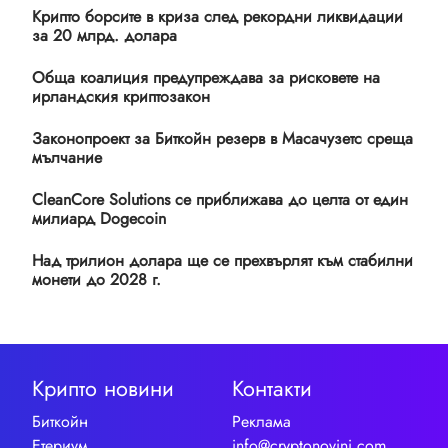
Крипто борсите в криза след рекордни ликвидации
за 20 млрд. долара
Обща коалиция предупреждава за рисковете на
ирландския криптозакон
Законопроект за Биткойн резерв в Масачузетс среща
мълчание
CleanCore Solutions се приближава до целта от един
милиард Dogecoin
Над трилион долара ще се прехвърлят към стабилни
монети до 2028 г.
Крипто новини
Контакти
Биткойн
Реклама
Етериум
info@cryptonovini.com