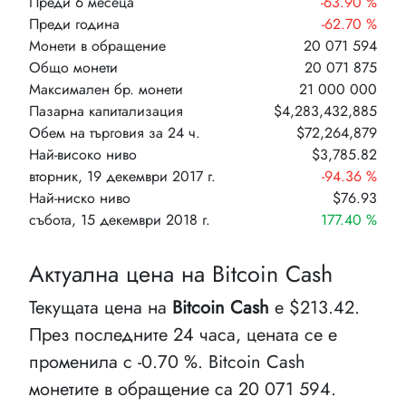
Преди 6 месеца
-63.90 %
Преди година
-62.70 %
Монети в обращение
20 071 594
Общо монети
20 071 875
Максимален бр. монети
21 000 000
Пазарна капитализация
$4,283,432,885
Обем на търговия за 24 ч.
$72,264,879
Най-високо ниво
$3,785.82
вторник, 19 декември 2017 г.
-94.36 %
Най-ниско ниво
$76.93
събота, 15 декември 2018 г.
177.40 %
Актуална цена на Bitcoin Cash
Текущата цена на
Bitcoin Cash
е $213.42.
През последните 24 часа, цената се е
променила с -0.70 %. Bitcoin Cash
монетите в обращение са 20 071 594.