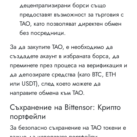
децентрализирани борси също
предоставят възможност за търговия с
TAO, като позволяват директен обмен
без посредници.
За да закупите TAO, е необходимо да
създадете акаунт в избраната борса, да
преминете през процеса на верификация и
да депозирате средства (като BTC, ETH
или USDT), след което можете да
направите обмена към TAO.
Съхранение на Bittensor: Крипто
портфейли
За безопасно съхранение на TAO токени е
важно да използвате портфейли,