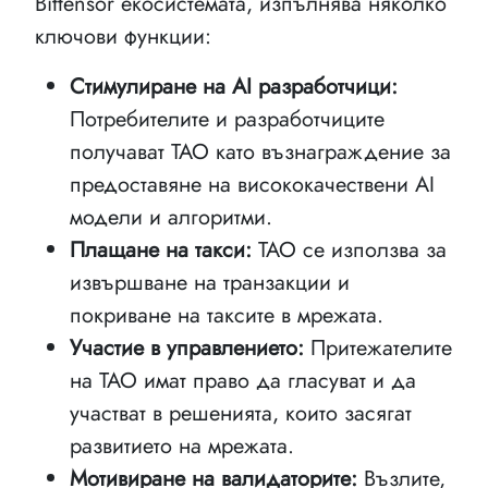
Bittensor екосистемата, изпълнява няколко
ключови функции:
Стимулиране на AI разработчици:
Потребителите и разработчиците
получават TAO като възнаграждение за
предоставяне на висококачествени AI
модели и алгоритми.
Плащане на такси:
TAO се използва за
извършване на транзакции и
покриване на таксите в мрежата.
Участие в управлението:
Притежателите
на TAO имат право да гласуват и да
участват в решенията, които засягат
развитието на мрежата.
Мотивиране на валидаторите:
Възлите,