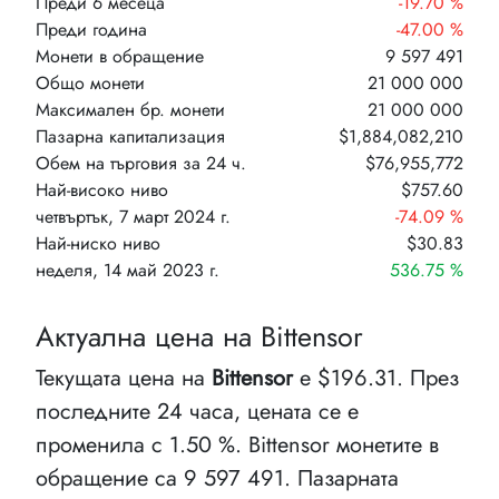
Преди 6 месеца
-19.70 %
Преди година
-47.00 %
Монети в обращение
9 597 491
Общо монети
21 000 000
Максимален бр. монети
21 000 000
Пазарна капитализация
$1,884,082,210
Обем на търговия за 24 ч.
$76,955,772
Най-високо ниво
$757.60
четвъртък, 7 март 2024 г.
-74.09 %
Най-ниско ниво
$30.83
неделя, 14 май 2023 г.
536.75 %
Актуална цена на Bittensor
Текущата цена на
Bittensor
е $196.31. През
последните 24 часа, цената се е
променила с 1.50 %. Bittensor монетите в
обращение са 9 597 491. Пазарната