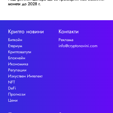
монети до 2028 г.
Крипто новини
Контакти
Биткойн
Реклама
Етериум
info@cryptonovini.com
Криптовалути
Блокчейн
Икономика
Регулации
Изкуствен Интелект
NFT
DeFi
Прогнози
Цени