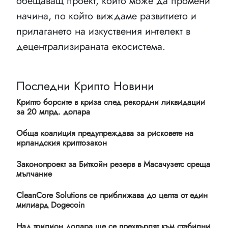
обещаващ проект, който може да промени
начина, по който виждаме развитието и
прилагането на изкуствения интелект в
децентрализираната екосистема.
Последни Крипто Новини
Крипто борсите в криза след рекордни ликвидации
за 20 млрд. долара
Обща коалиция предупреждава за рисковете на
ирландския криптозакон
Законопроект за Биткойн резерв в Масачузетс среща
мълчание
CleanCore Solutions се приближава до целта от един
милиард Dogecoin
Над трилион долара ще се прехвърлят към стабилни