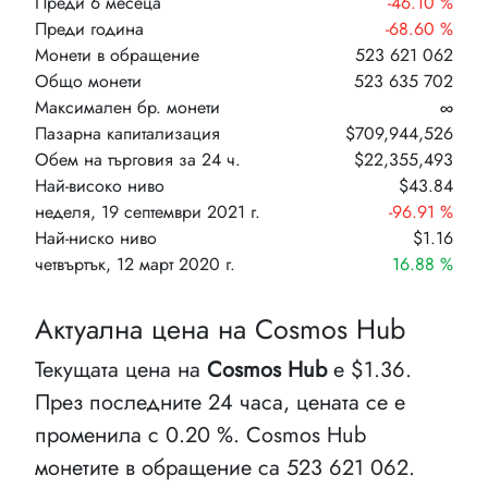
Преди 6 месеца
-46.10 %
Преди година
-68.60 %
Монети в обращение
523 621 062
Общо монети
523 635 702
Максимален бр. монети
∞
Пазарна капитализация
$709,944,526
Обем на търговия за 24 ч.
$22,355,493
Най-високо ниво
$43.84
неделя, 19 септември 2021 г.
-96.91 %
Най-ниско ниво
$1.16
четвъртък, 12 март 2020 г.
16.88 %
Актуална цена на Cosmos Hub
Текущата цена на
Cosmos Hub
е $1.36.
През последните 24 часа, цената се е
променила с 0.20 %. Cosmos Hub
монетите в обращение са 523 621 062.