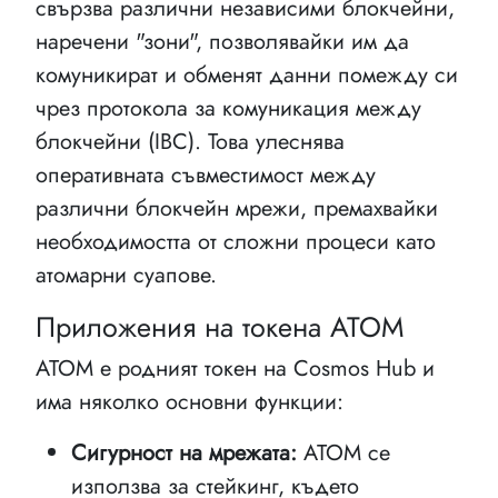
свързва различни независими блокчейни,
наречени "зони", позволявайки им да
комуникират и обменят данни помежду си
чрез протокола за комуникация между
блокчейни (IBC). Това улеснява
оперативната съвместимост между
различни блокчейн мрежи, премахвайки
необходимостта от сложни процеси като
атомарни суапове.
Приложения на токена ATOM
ATOM е родният токен на Cosmos Hub и
има няколко основни функции:
Сигурност на мрежата:
ATOM се
използва за стейкинг, където