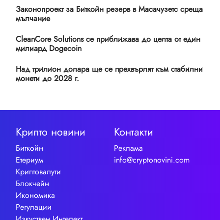
Законопроект за Биткойн резерв в Масачузетс среща
мълчание
CleanCore Solutions се приближава до целта от един
милиард Dogecoin
Над трилион долара ще се прехвърлят към стабилни
монети до 2028 г.
Крипто новини
Контакти
Биткойн
Реклама
Етериум
info@cryptonovini.com
Криптовалути
Блокчейн
Икономика
Регулации
Изкуствен Интелект