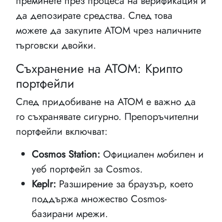
преминете през процеса на верификация и
да депозирате средства. След това
можете да закупите ATOM чрез наличните
търговски двойки.
Съхранение на ATOM: Крипто
портфейли
След придобиване на ATOM е важно да
го съхранявате сигурно. Препоръчителни
портфейли включват:
Cosmos Station:
Официален мобилен и
уеб портфейл за Cosmos.
Keplr:
Разширение за браузър, което
поддържа множество Cosmos-
базирани мрежи.