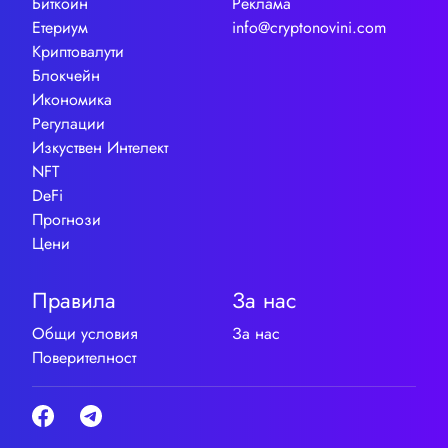
Биткойн
Реклама
Етериум
info@cryptonovini.com
Криптовалути
Блокчейн
Икономика
Регулации
Изкуствен Интелект
NFT
DeFi
Прогнози
Цени
Правила
За нас
Общи условия
За нас
Поверителност