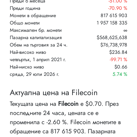
Преди 6 месеца
-51.00 %
Преди година
-70.90 %
Монети в обращение
817 615 903
Общо монети
1 957 158 335
Максимален бр. монети
∞
Пазарна капитализация
$568,625,638
Обем на търговия за 24 ч.
$76,738,978
Най-високо ниво
$236.84
четвъртък, 1 април 2021 г.
-99.71 %
Най-ниско ниво
$0.66
сряда, 29 юли 2026 г.
5.74 %
Актуална цена на Filecoin
Текущата цена на
Filecoin
е $0.70. През
последните 24 часа, цената се е
променила с -2.60 %. Filecoin монетите в
обращение са 817 615 903. Пазарната