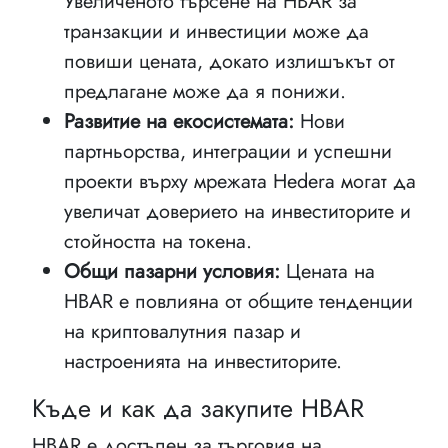
Увеличеното търсене на HBAR за
транзакции и инвестиции може да
повиши цената, докато излишъкът от
предлагане може да я понижи.
Развитие на екосистемата:
Нови
партньорства, интеграции и успешни
проекти върху мрежата Hedera могат да
увеличат доверието на инвеститорите и
стойността на токена.
Общи пазарни условия:
Цената на
HBAR е повлияна от общите тенденции
на криптовалутния пазар и
настроенията на инвеститорите.
Къде и как да закупите HBAR
HBAR е достъпен за търговия на