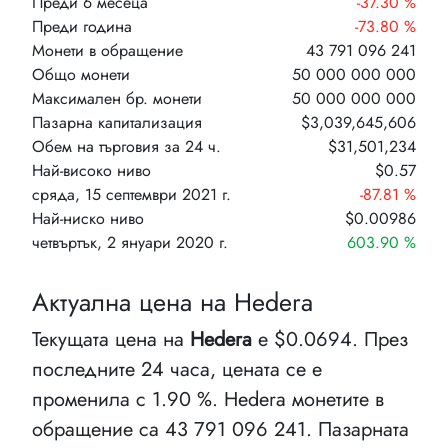
Преди 6 месеца
-37.30 %
Преди година
-73.80 %
Монети в обращение
43 791 096 241
Общо монети
50 000 000 000
Максимален бр. монети
50 000 000 000
Пазарна капитализация
$3,039,645,606
Обем на търговия за 24 ч.
$31,501,234
Най-високо ниво
$0.57
сряда, 15 септември 2021 г.
-87.81 %
Най-ниско ниво
$0.00986
четвъртък, 2 януари 2020 г.
603.90 %
Актуална цена на Hedera
Текущата цена на
Hedera
е $0.0694. През
последните 24 часа, цената се е
променила с 1.90 %. Hedera монетите в
обращение са 43 791 096 241. Пазарната