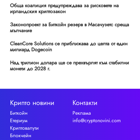
Обща коалиция предупреждава за рисковете на
ирландския криптозакон
Законопроект за Биткойн резерв в Масачузетс среща
мълчание
CleanCore Solutions се приближава до целта от един
милиард Dogecoin
Над трилион долара ще се прехвърлят към стабилни
монети до 2028 г.
Крипто новини
Контакти
Биткойн
Реклама
Етериум
info@cryptonovini.com
Криптовалути
Блокчейн