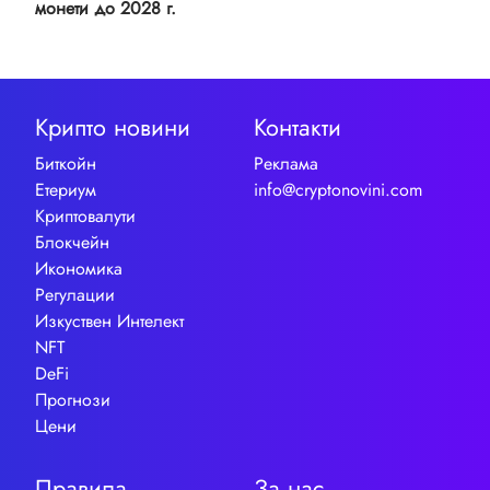
монети до 2028 г.
Крипто новини
Контакти
Биткойн
Реклама
Етериум
info@cryptonovini.com
Криптовалути
Блокчейн
Икономика
Регулации
Изкуствен Интелект
NFT
DeFi
Прогнози
Цени
Правила
За нас