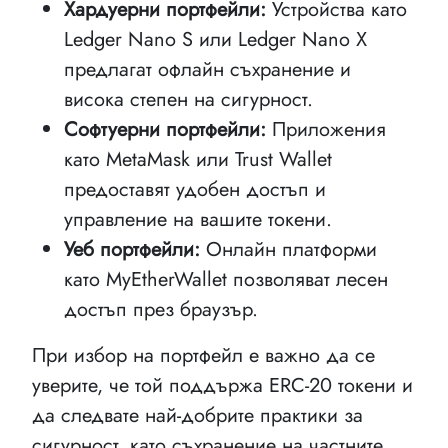
Хардуерни портфейли:
Устройства като
Ledger Nano S или Ledger Nano X
предлагат офлайн съхранение и
висока степен на сигурност.
Софтуерни портфейли:
Приложения
като MetaMask или Trust Wallet
предоставят удобен достъп и
управление на вашите токени.
Уеб портфейли:
Онлайн платформи
като MyEtherWallet позволяват лесен
достъп през браузър.
При избор на портфейл е важно да се
уверите, че той поддържа ERC-20 токени и
да следвате най-добрите практики за
сигурност, като съхранение на частните