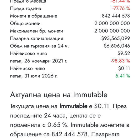
Преди 6 месеца
-61.44 %
Преди година
-77.76 %
Монети в обращение
842 444 578
Общо монети
2 000 000 000
Максимален бр. монети
2 000 000 000
Пазарна капитализация
$93,565,099
Обем на търговия за 24 ч.
$6,606,046
Най-високо ниво
$9.52
петък, 26 ноември 2021 г.
-98.83 %
Най-ниско ниво
$0.11
петък, 31 юли 2026 г.
5.41 %
Актуална цена на Immutable
Текущата цена на
Immutable
е $0.11. През
последните 24 часа, цената се е
променила с 0.65 %. Immutable монетите в
обращение са 842 444 578. Пазарната