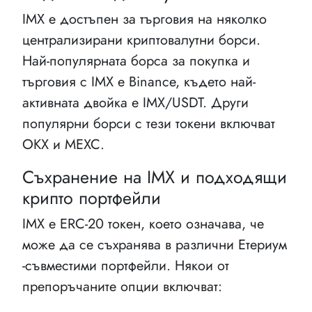
IMX е достъпен за търговия на няколко
централизирани криптовалутни борси.
Най-популярната борса за покупка и
търговия с IMX е Binance, където най-
активната двойка е IMX/USDT. Други
популярни борси с тези токени включват
OKX и MEXC.
Съхранение на IMX и подходящи
крипто портфейли
IMX е ERC-20 токен, което означава, че
може да се съхранява в различни Етериум
-съвместими портфейли. Някои от
препоръчаните опции включват: