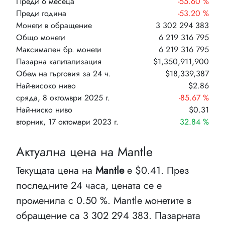
Преди 6 месеца
-55.60 %
Преди година
-53.20 %
Монети в обращение
3 302 294 383
Общо монети
6 219 316 795
Максимален бр. монети
6 219 316 795
Пазарна капитализация
$1,350,911,900
Обем на търговия за 24 ч.
$18,339,387
Най-високо ниво
$2.86
сряда, 8 октомври 2025 г.
-85.67 %
Най-ниско ниво
$0.31
вторник, 17 октомври 2023 г.
32.84 %
Актуална цена на Mantle
Текущата цена на
Mantle
е $0.41. През
последните 24 часа, цената се е
променила с 0.50 %. Mantle монетите в
обращение са 3 302 294 383. Пазарната