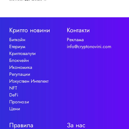
Крипто новини
Контакти
Биткойн
Реклама
Етериум
info@cryptonovini.com
Криптовалути
Блокчейн
Икономика
Регулации
Изкуствен Интелект
NFT
DeFi
Прогнози
Цени
Правила
За нас