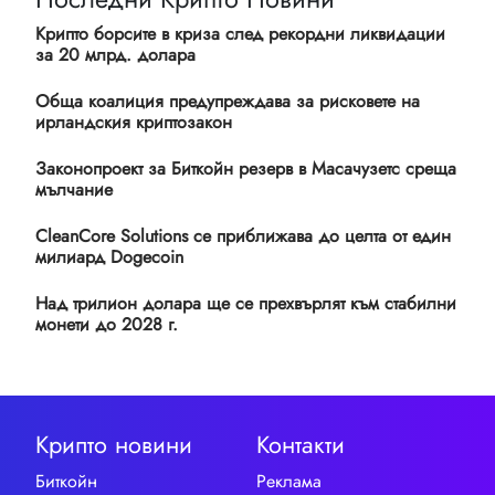
Крипто борсите в криза след рекордни ликвидации
за 20 млрд. долара
Обща коалиция предупреждава за рисковете на
ирландския криптозакон
Законопроект за Биткойн резерв в Масачузетс среща
мълчание
CleanCore Solutions се приближава до целта от един
милиард Dogecoin
Над трилион долара ще се прехвърлят към стабилни
монети до 2028 г.
Крипто новини
Контакти
Биткойн
Реклама