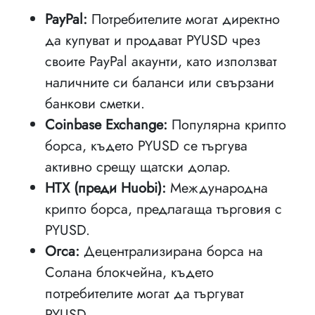
PayPal:
Потребителите могат директно
да купуват и продават PYUSD чрез
своите PayPal акаунти, като използват
наличните си баланси или свързани
банкови сметки.
Coinbase Exchange:
Популярна крипто
борса, където PYUSD се търгува
активно срещу щатски долар.
HTX (преди Huobi):
Международна
крипто борса, предлагаща търговия с
PYUSD.
Orca:
Децентрализирана борса на
Солана блокчейна, където
потребителите могат да търгуват
PYUSD.