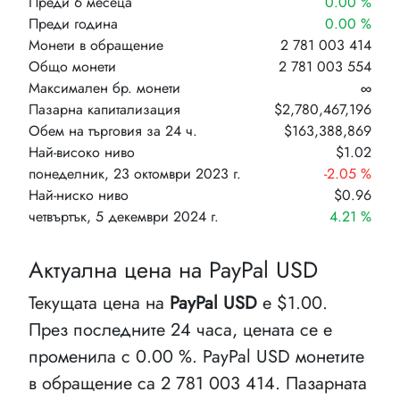
Преди 6 месеца
0.00 %
Преди година
0.00 %
Монети в обращение
2 781 003 414
Общо монети
2 781 003 554
Максимален бр. монети
∞
Пазарна капитализация
$2,780,467,196
Обем на търговия за 24 ч.
$163,388,869
Най-високо ниво
$1.02
понеделник, 23 октомври 2023 г.
-2.05 %
Най-ниско ниво
$0.96
четвъртък, 5 декември 2024 г.
4.21 %
Актуална цена на PayPal USD
Текущата цена на
PayPal USD
е $1.00.
През последните 24 часа, цената се е
променила с 0.00 %. PayPal USD монетите
в обращение са 2 781 003 414. Пазарната