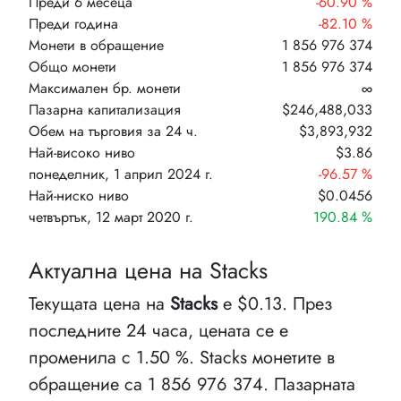
Преди 6 месеца
-60.90 %
Преди година
-82.10 %
Монети в обращение
1 856 976 374
Общо монети
1 856 976 374
Максимален бр. монети
∞
Пазарна капитализация
$246,488,033
Обем на търговия за 24 ч.
$3,893,932
Най-високо ниво
$3.86
понеделник, 1 април 2024 г.
-96.57 %
Най-ниско ниво
$0.0456
четвъртък, 12 март 2020 г.
190.84 %
Актуална цена на Stacks
Текущата цена на
Stacks
е $0.13. През
последните 24 часа, цената се е
променила с 1.50 %. Stacks монетите в
обращение са 1 856 976 374. Пазарната