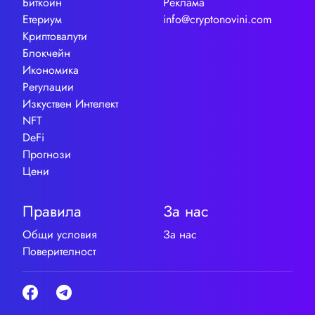
Биткойн
Реклама
Етериум
info@cryptonovini.com
Криптовалути
Блокчейн
Икономика
Регулации
Изкуствен Интелект
NFT
DeFi
Прогнози
Цени
Правила
За нас
Общи условия
За нас
Поверителност