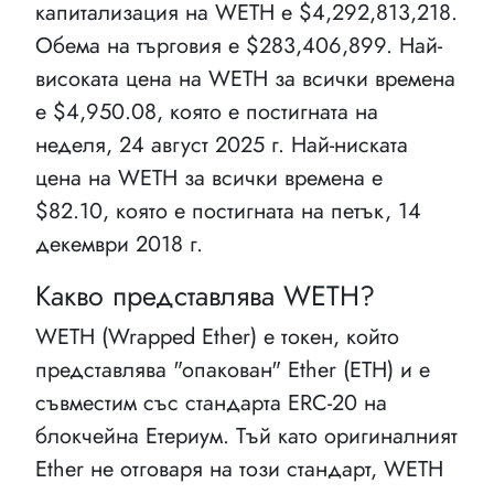
капитализация на WETH e $4,292,813,218.
Обема на търговия е $283,406,899. Най-
високата цена на WETH за всички времена
е $4,950.08, която е постигната на
неделя, 24 август 2025 г. Най-ниската
цена на WETH за всички времена е
$82.10, която е постигната на петък, 14
декември 2018 г.
Какво представлява WETH?
WETH (Wrapped Ether) е токен, който
представлява "опакован" Ether (ETH) и е
съвместим със стандарта ERC-20 на
блокчейна Етериум. Тъй като оригиналният
Ether не отговаря на този стандарт, WETH