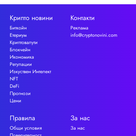
Крипто новини
Контакти
Биткойн
Реклама
Етериум
info@cryptonovini.com
Криптовалути
Блокчейн
Икономика
Регулации
Изкуствен Интелект
NFT
DeFi
Прогнози
Цени
Правила
За нас
Общи условия
За нас
Поверителност