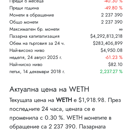
Преди 6 месеца
-40.30 %
Преди година
-49.80 %
Монети в обращение
2 237 390
Общо монети
2 237 390
Максимален бр. монети
∞
Пазарна капитализация
$4,292,813,218
Обем на търговия за 24 ч.
$283,406,899
Най-високо ниво
$4,950.08
неделя, 24 август 2025 г.
-61.23 %
Най-ниско ниво
$82.10
петък, 14 декември 2018 г.
2,237.27 %
Актуална цена на WETH
Текущата цена на
WETH
е $1,918.98. През
последните 24 часа, цената се е
променила с 0.30 %. WETH монетите в
обращение са 2 237 390. Пазарната