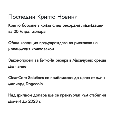
Последни Крипто Новини
Крипто борсите в криза след рекордни ликвидации
за 20 млрд. долара
Обща коалиция предупреждава за рисковете на
ирландския криптозакон
Законопроект за Биткойн резерв в Масачузетс среща
мълчание
CleanCore Solutions се приближава до целта от един
милиард Dogecoin
Над трилион долара ще се прехвърлят към стабилни
монети до 2028 г.