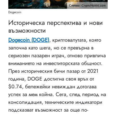
Снимка: CryptoNovini.com
Dogecoin
Историческа перспектива и нови
възможности
Dogecoin (DOGE)
, криптовалутата, която
започна като шега, но се превърна в
сериозен пазарен играч, отново привлича
вниманието на инвеститорската общност.
През историческия бичи пазар от 2021
година, DOGE достигна своя връх от
$0.74, бележейки невиждан дотогава
успех за мем койна. Сега, след период на
консолидация, техническите индикатори
подсказват възможност за още по-