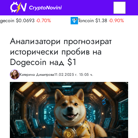
0693
-0.70%
Toncoin
$1.38
-0.90%
TRO
Анализатори прогнозират
исторически пробив на
Dogecoin над $1
Катерина Димитрова
11.02.2025 г. 15:05 ч.