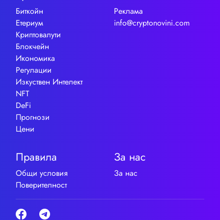
Биткойн
Реклама
Етериум
info@cryptonovini.com
Криптовалути
Блокчейн
Икономика
Регулации
Изкуствен Интелект
NFT
DeFi
Прогнози
Цени
Правила
За нас
Общи условия
За нас
Поверителност