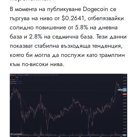
В момента на публикуване Dogecoin се
търгува на ниво от $0.2641, отбелязвайки
солидно повишение от 5.8% на дневна
база и 2.8% на седмична база. Тези данни
показват стабилна възходяща тенденция,
която би могла да послужи като трамплин
към по-високи нива.