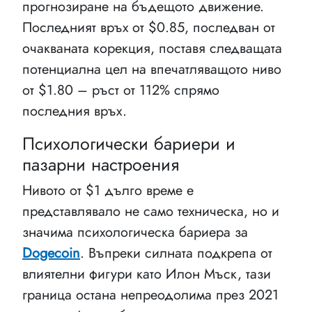
прогнозиране на бъдещото движение.
Последният връх от $0.85, последван от
очакваната корекция, поставя следващата
потенциална цел на впечатляващото ниво
от $1.80 – ръст от 112% спрямо
последния връх.
Психологически бариери и
пазарни настроения
Нивото от $1 дълго време е
представлявало не само техническа, но и
значима психологическа бариера за
Dogecoin
. Въпреки силната подкрепа от
влиятелни фигури като Илон Мъск, тази
граница остана непреодолима през 2021