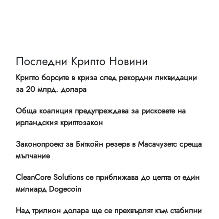
Последни Крипто Новини
Крипто борсите в криза след рекордни ликвидации
за 20 млрд. долара
Обща коалиция предупреждава за рисковете на
ирландския криптозакон
Законопроект за Биткойн резерв в Масачузетс среща
мълчание
CleanCore Solutions се приближава до целта от един
милиард Dogecoin
Над трилион долара ще се прехвърлят към стабилни