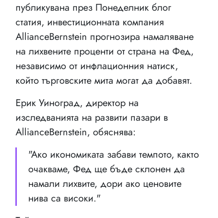
публикувана през Понеделник блог
статия, инвестиционната компания
AllianceBernstein прогнозира намаляване
на лихвените проценти от страна на Фед,
независимо от инфлационния натиск,
който търговските мита могат да добавят.
Ерик Уиноград, директор на
изследванията на развити пазари в
AllianceBernstein, обяснява:
"Ако икономиката забави темпото, както
очакваме, Фед ще бъде склонен да
намали лихвите, дори ако ценовите
нива са високи."