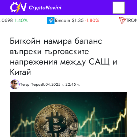
Toncoin
$1.35
-1.80%
TRON
$0.33
0.10
Биткойн намира баланс
въпреки търговските
напрежения между САЩ и
Китай
Петър Петров
8.04.2025 г. 22:45 ч.