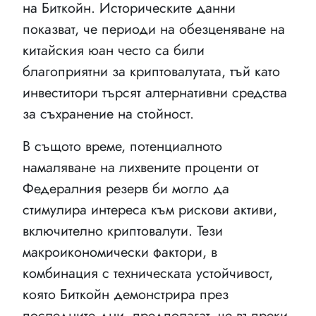
на Биткойн. Историческите данни
показват, че периоди на обезценяване на
китайския юан често са били
благоприятни за криптовалутата, тъй като
инвеститори търсят алтернативни средства
за съхранение на стойност.
В същото време, потенциалното
намаляване на лихвените проценти от
Федералния резерв би могло да
стимулира интереса към рискови активи,
включително криптовалути. Тези
макроикономически фактори, в
комбинация с техническата устойчивост,
която Биткойн демонстрира през
последните дни, предполагат, че въпреки