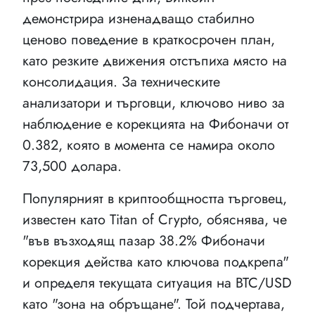
демонстрира изненадващо стабилно
ценово поведение в краткосрочен план,
като резките движения отстъпиха място на
консолидация. За техническите
анализатори и търговци, ключово ниво за
наблюдение е корекцията на Фибоначи от
0.382, която в момента се намира около
73,500 долара.
Популярният в криптообщността търговец,
известен като Titan of Crypto, обяснява, че
"във възходящ пазар 38.2% Фибоначи
корекция действа като ключова подкрепа"
и определя текущата ситуация на BTC/USD
като "зона на обръщане". Той подчертава,