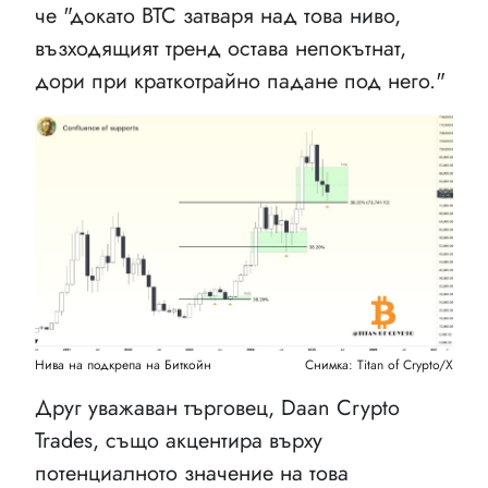
че "докато BTC затваря над това ниво,
възходящият тренд остава непокътнат,
дори при краткотрайно падане под него."
Нива на подкрепа на Биткойн
Снимка: Titan of Crypto/X
Друг уважаван търговец, Daan Crypto
Trades, също акцентира върху
потенциалното значение на това