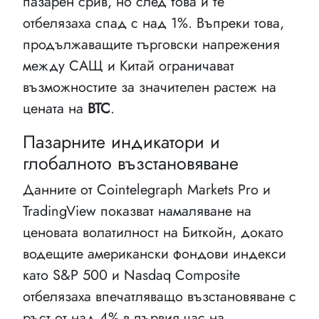
пазарен срив, но след това и те
отбелязаха спад с над 1%. Въпреки това,
продължаващите търговски напрежения
между САЩ и Китай ограничават
възможностите за значителен растеж на
цената на
BTC
.
Пазарните индикатори и
глобалното възстановяване
Данните от Cointelegraph Markets Pro и
TradingView показват намаляване на
ценовата волатилност на Биткойн, докато
водещите американски фондови индекси
като S&P 500 и Nasdaq Composite
отбелязаха впечатляващо възстановяване с
ръст от над 4% в първия час на