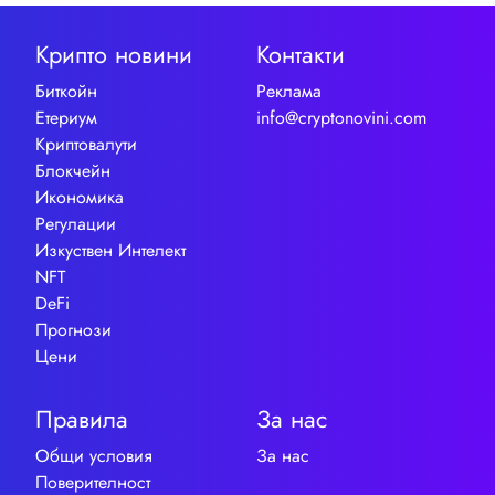
Крипто новини
Контакти
Биткойн
Реклама
Етериум
info@cryptonovini.com
Криптовалути
Блокчейн
Икономика
Регулации
Изкуствен Интелект
NFT
DeFi
Прогнози
Цени
Правила
За нас
Общи условия
За нас
Поверителност