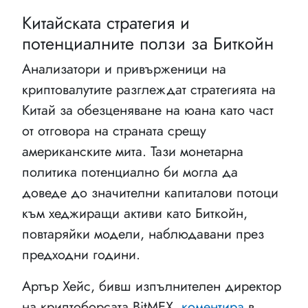
Китайската стратегия и
потенциалните ползи за Биткойн
Анализатори и привърженици на
криптовалутите разглеждат стратегията на
Китай за обезценяване на юана като част
от отговора на страната срещу
американските мита. Тази монетарна
политика потенциално би могла да
доведе до значителни капиталови потоци
към хеджиращи активи като Биткойн,
повтаряйки модели, наблюдавани през
предходни години.
Артър Хейс, бивш изпълнителен директор
на криптоборсата BitMEX,
коментира
в