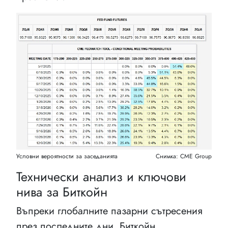
Условни вероятности за заседанията
Снимка: CME Group
Технически анализ и ключови
нива за Биткойн
Въпреки глобалните пазарни сътресения
през последните дни, Биткойн