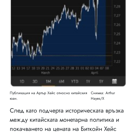
Публикация на Артър Хейс относно китайския
Снимка: Arthur
юан.
Hayes/X
След като подчерта историческата връзка
между китайската монетарна политика и
покачването на цената на Биткойн Хейс