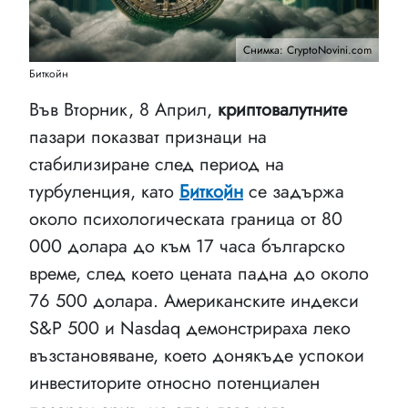
Снимка: CryptoNovini.com
Биткойн
Във Вторник, 8 Април,
криптовалутните
пазари показват признаци на
стабилизиране след период на
турбуленция, като
Биткойн
се задържа
около психологическата граница от 80
000 долара до към 17 часа българско
време, след което цената падна до около
76 500 долара. Американските индекси
S&P 500 и Nasdaq демонстрираха леко
възстановяване, което донякъде успокои
инвеститорите относно потенциален