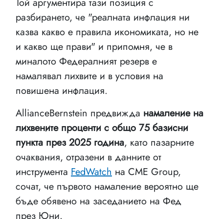
Той аргументира тази позиция с
разбирането, че "реалната инфлация ни
казва какво е правила икономиката, но не
и какво ще прави" и припомня, че в
миналото Федералният резерв е
намалявал лихвите и в условия на
повишена инфлация.
AllianceBernstein предвижда
намаление на
лихвените проценти с общо 75 базисни
пункта през 2025 година
, като пазарните
очаквания, отразени в данните от
инструмента
FedWatch
на CME Group,
сочат, че първото намаление вероятно ще
бъде обявено на заседанието на Фед
през Юни.