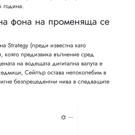
 година.
на фона на променяща се
а Strategy (преди известна като
и, която предизвика вълнение сред
цената на водещата дигитална валута е
седмици, Сейлър остава непоколебим в
тигне безпрецедентни нива в следващите