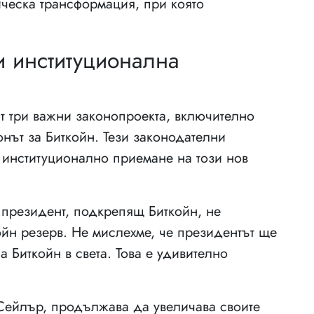
ическа трансформация, при която
.
и институционална
т три важни законопроекта, включително
нът за Биткойн. Тези законодателни
 институционално приемане на този нов
 президент, подкрепящ Биткойн, не
ойн резерв. Не мислехме, че президентът ще
 Биткойн в света. Това е удивително
 Сейлър, продължава да увеличава своите