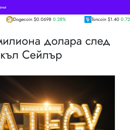
ени
98
0.28%
Toncoin
$1.40
0.72%
TRON
$0
 милиона долара след
йкъл Сейлър