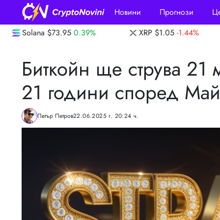
Новини
Прогнози
Ц
.39%
XRP
$1.05
-1.44%
Dogecoin
$0.06
Биткойн ще струва 21
21 години според Ма
Петър Петров
22.06.2025 г. 20:24 ч.