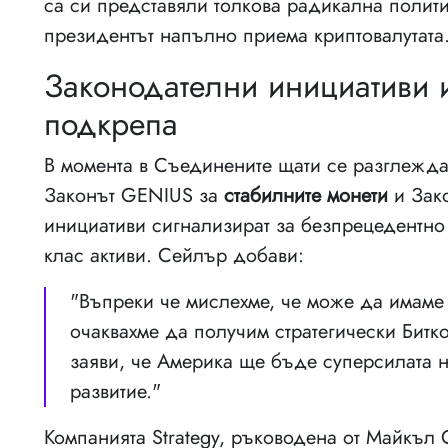
са си представяли толкова радикална полит
президентът напълно приема криптовалутата
Законодателни инициативи 
подкрепа
В момента в Съединените щати се разглежда
Законът GENIUS за
стабилните монети
и Зако
инициативи сигнализират за безпрецедентно
клас активи. Сейлър добави:
"Въпреки че мислехме, че може да имаме
очаквахме да получим стратегически Битк
заяви, че Америка ще бъде суперсилата на
развитие."
Компанията Strategy, ръководена от Майкъл