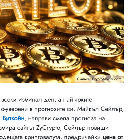
Снимка: CryptoNovini.com
 всеки изминал ден, а най-ярките
по-уверени в прогнозите си. Майкъл Сейлър,
а
Биткойн
, направи смела прогноза на
рмира сайтът ZyCrypto, Сейлър повиши
водещата криптовалута, предричайки
цена от