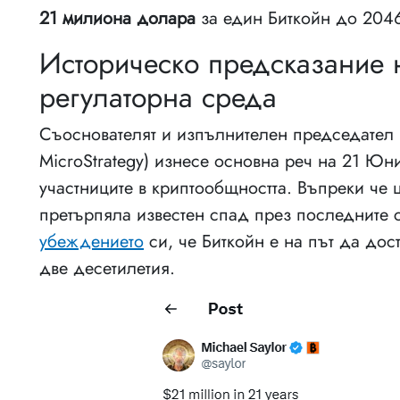
21 милиона долара
за един Биткойн до 2046
Историческо предсказание 
регулаторна среда
Съоснователят и изпълнителен председател н
MicroStrategy) изнесе основна реч на 21 Юн
участниците в криптообщността. Въпреки че 
претърпяла известен спад през последните 
убеждението
си, че Биткойн е на път да дос
две десетилетия.