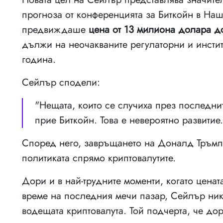
прогноза от конференцията за Биткойн в Наш
предвиждаше
цена от 13 милиона долара д
дължи на неочакваните регулаторни и инсти
година.
Сейлър сподели:
"Нещата, които се случиха през последни
прие Биткойн. Това е невероятно развитие
Според него, завръщането на Доналд Тръмп
политиката спрямо криптовалутите.
Дори и в най-трудните моменти, когато цена
време на последния мечи пазар, Сейлър нико
водещата криптовалута. Той подчерта, че до