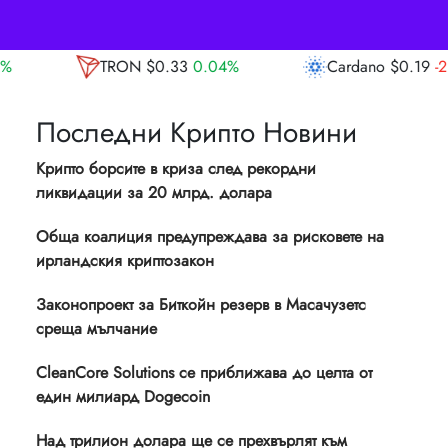
.33
0.04%
Cardano
$0.19
-2.21%
Avala
Последни Крипто Новини
Крипто борсите в криза след рекордни
ликвидации за 20 млрд. долара
Обща коалиция предупреждава за рисковете на
ирландския криптозакон
Законопроект за Биткойн резерв в Масачузетс
среща мълчание
CleanCore Solutions се приближава до целта от
един милиард Dogecoin
Над трилион долара ще се прехвърлят към