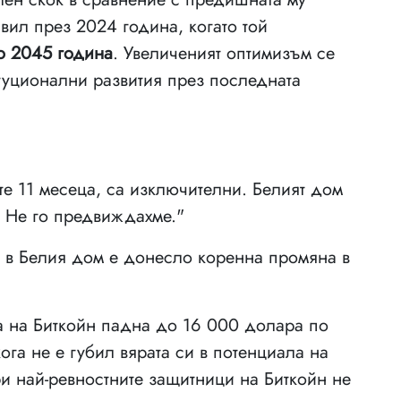
вил през 2024 година, когато той
о 2045 година
. Увеличеният оптимизъм се
туционални развития през последната
те 11 месеца, са изключителни. Белият дом
. Не го предвиждахме."
 в Белия дом е донесло коренна промяна в
та на Биткойн падна до 16 000 долара по
га не е губил вярата си в потенциала на
ри най-ревностните защитници на Биткойн не