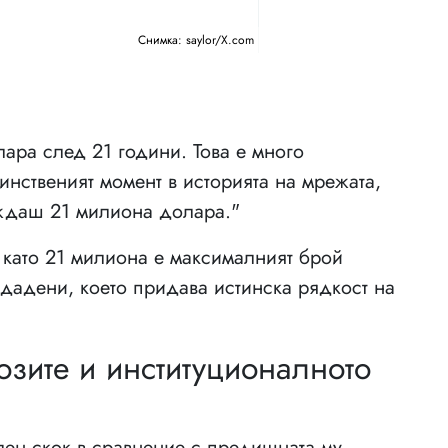
Снимка: saylor/X.com
ара след 21 години. Това е много
нственият момент в историята на мрежата,
иждаш 21 милиона долара."
й като 21 милиона е максималният брой
здадени, което придава истинска рядкост на
зите и институционалното
лен скок в сравнение с предишната му