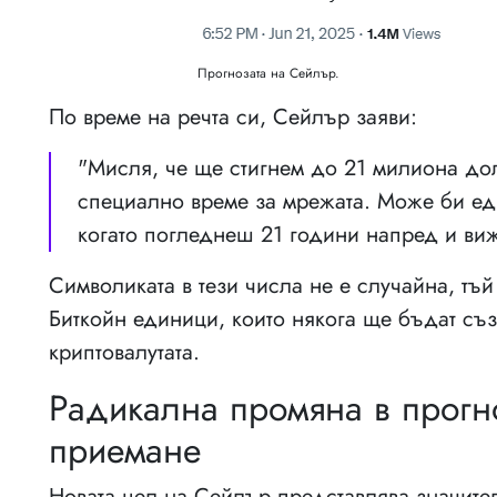
Прогнозата на Сейлър.
По време на речта си, Сейлър заяви:
"Мисля, че ще стигнем до 21 милиона дол
специално време за мрежата. Може би еди
когато погледнеш 21 години напред и в
Символиката в тези числа не е случайна, тъ
Биткойн единици, които някога ще бъдат съ
криптовалутата.
Радикална промяна в прогно
приемане
Новата цел на Сейлър представлява значите