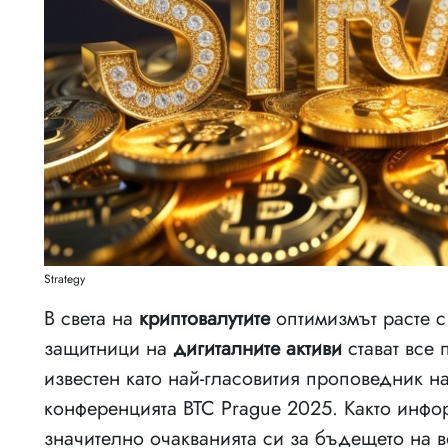
Strategy
В света на
криптовалутите
оптимизмът расте с
защитници на
дигиталните активи
стават все 
известен като най-гласовития проповедник н
конференцията BTC Prague 2025. Както инфо
значително очакванията си за бъдещето на 