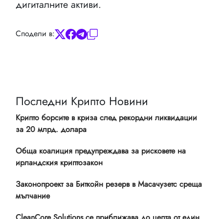
дигиталните активи.
Сподели в:
Последни Крипто Новини
Крипто борсите в криза след рекордни ликвидации
за 20 млрд. долара
Обща коалиция предупреждава за рисковете на
ирландския криптозакон
Законопроект за Биткойн резерв в Масачузетс среща
мълчание
CleanCore Solutions се приближава до целта от един