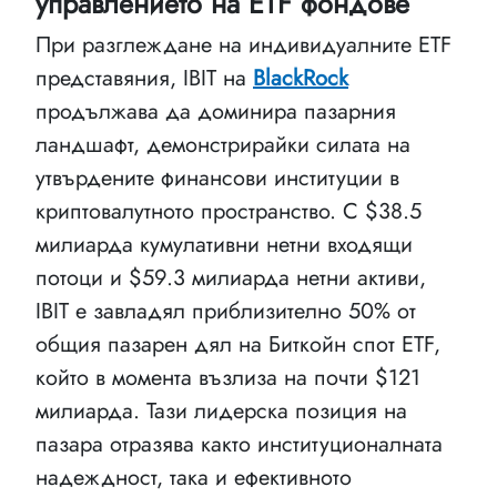
управлението на ETF фондове
При разглеждане на индивидуалните ETF
представяния, IBIT на
BlackRock
продължава да доминира пазарния
ландшафт, демонстрирайки силата на
утвърдените финансови институции в
криптовалутното пространство. С $38.5
милиарда кумулативни нетни входящи
потоци и $59.3 милиарда нетни активи,
IBIT е завладял приблизително 50% от
общия пазарен дял на Биткойн спот ETF,
който в момента възлиза на почти $121
милиарда. Тази лидерска позиция на
пазара отразява както институционалната
надеждност, така и ефективното