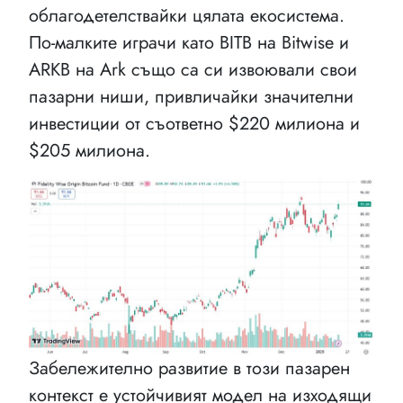
облагодетелствайки цялата екосистема.
По-малките играчи като BITB на Bitwise и
ARKB на Ark също са си извоювали свои
пазарни ниши, привличайки значителни
инвестиции от съответно $220 милиона и
$205 милиона.
Забележително развитие в този пазарен
контекст е устойчивият модел на изходящи