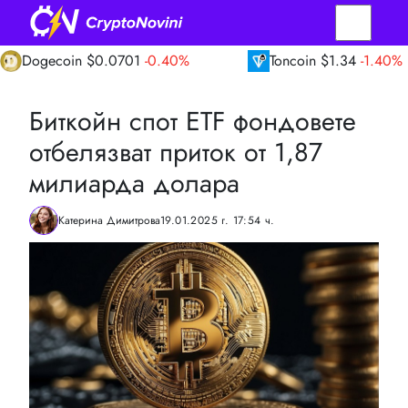
ecoin
$0.0701
-0.40%
Toncoin
$1.34
-1.40%
Биткойн спот ETF фондовете
отбелязват приток от 1,87
милиарда долара
Катерина Димитрова
19.01.2025 г. 17:54 ч.