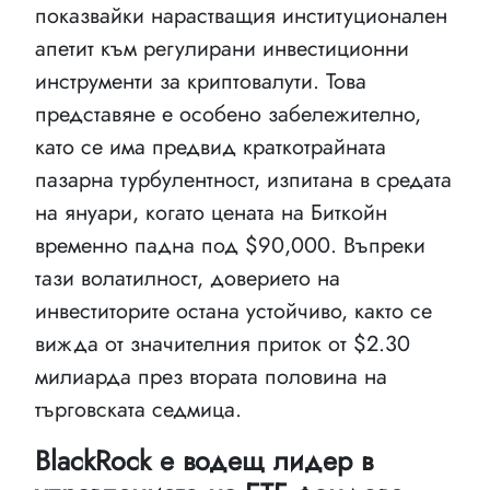
показвайки нарастващия институционален
апетит към регулирани инвестиционни
инструменти за криптовалути. Това
представяне е особено забележително,
като се има предвид краткотрайната
пазарна турбулентност, изпитана в средата
на януари, когато цената на Биткойн
временно падна под $90,000. Въпреки
тази волатилност, доверието на
инвеститорите остана устойчиво, както се
вижда от значителния приток от $2.30
милиарда през втората половина на
търговската седмица.
BlackRock е водещ лидер в