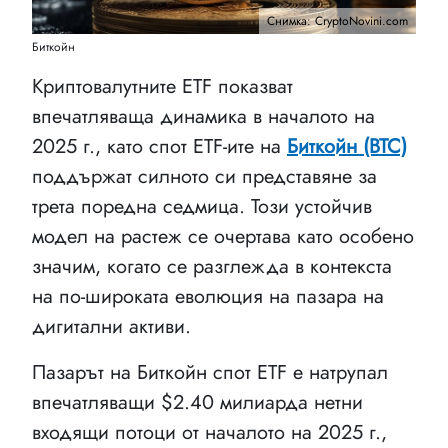
Снимка: CryptoNovini.com
Биткойн
Криптовалутните ETF показват
впечатляваща динамика в началото на
2025 г., като спот ETF-ите на
Биткойн (BTC)
поддържат силното си представяне за
трета поредна седмица. Този устойчив
модел на растеж се очертава като особено
значим, когато се разглежда в контекста
на по-широката еволюция на пазара на
дигитални активи.
Пазарът на Биткойн спот ETF е натрупал
впечатляващи $2.40 милиарда нетни
входящи потоци от началото на 2025 г.,