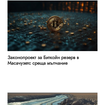
Законопроект за Биткойн резерв в
Масачузетс среща мълчание