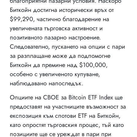
благоприятни пазарни условия. Наскоро
Биткойн достигна исторически връх от
$99,290, частично благодарение на
увеличената търговска активност и
позитивното пазарно настроение.
Следователно, пускането на опции с пари
за разплащане може да подпомогне
Биткойн да премине над $100,000,
особено с увеличеното купуване,
наблюдавано напоследък.
Опциите на CBOE за Bitcoin ETF Index ще
предоставят на участниците възможност за
експозиция към спотови ETF на Биткойн,
като опростят търговския процес, тъй като
позициите ще се уреждат в пари при