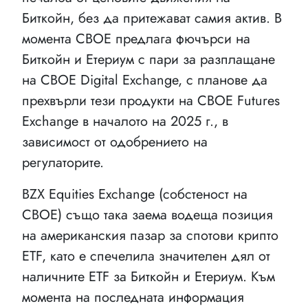
Биткойн, без да притежават самия актив. В
момента CBOE предлага фючърси на
Биткойн и Етериум с пари за разплащане
на CBOE Digital Exchange, с планове да
прехвърли тези продукти на CBOE Futures
Exchange в началото на 2025 г., в
зависимост от одобрението на
регулаторите.
BZX Equities Exchange (собстеност на
CBOE) също така заема водеща позиция
на американския пазар за спотови крипто
ETF, като е спечелила значителен дял от
наличните ETF за Биткойн и Етериум. Към
момента на последната информация