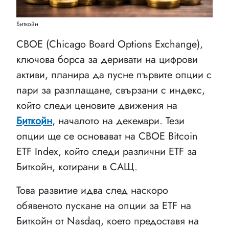
Биткойн
CBOE (Chicago Board Options Exchange),
ключова борса за деривати на цифрови
активи, планира да пусне първите опции с
пари за разплащане, свързани с индекс,
който следи ценовите движения на
Биткойн
, началото на декември. Тези
опции ще се основават на CBOE Bitcoin
ETF Index, който следи различни ETF за
Биткойн, котирани в САЩ.
Това развитие идва след наскоро
обявеното пускане на опции за ETF на
Биткойн от Nasdaq, което предоставя на