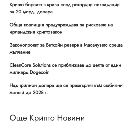
Крипто борсите в криза след рекордни ликвидации
за 20 млрд. долара
Обща коалиция предупреждава за рисковете на
ирландския криптозакон
Законопроект за Биткойн резерв в Масачузетс среща
мълчание
CleanCore Solutions се приближава до целта от един
милиард Dogecoin
Над трилион долара ще се прехвърлят към стабилни
монети до 2028 г.
Още Крипто Новини