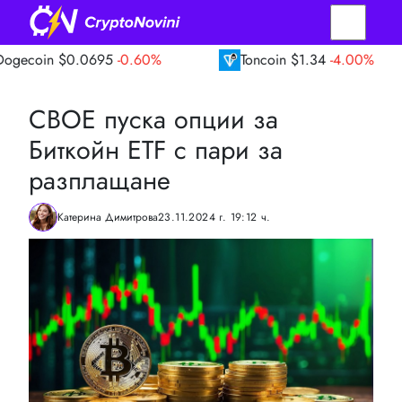
$0.0695
-0.60%
Toncoin
$1.34
-4.00%
T
CBOE пуска опции за
Биткойн ETF с пари за
разплащане
Катерина Димитрова
23.11.2024 г. 19:12 ч.