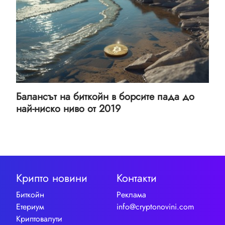
Балансът на биткойн в борсите пада до
най-ниско ниво от 2019
Крипто новини
Контакти
Биткойн
Реклама
Етериум
info@cryptonovini.com
Криптовалути