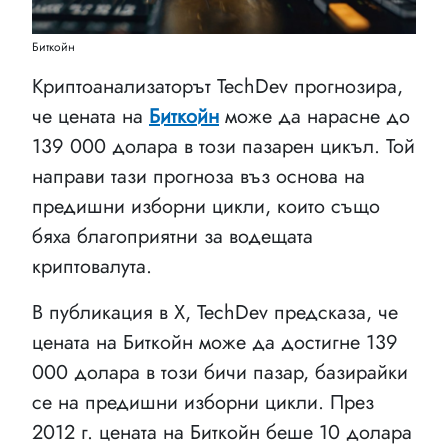
Биткойн
Криптоанализаторът TechDev прогнозира,
че цената на
Биткойн
може да нарасне до
139 000 долара в този пазарен цикъл. Той
направи тази прогноза въз основа на
предишни изборни цикли, които също
бяха благоприятни за водещата
криптовалута.
В публикация в X, TechDev предсказа, че
цената на Биткойн може да достигне 139
000 долара в този бичи пазар, базирайки
се на предишни изборни цикли. През
2012 г. цената на Биткойн беше 10 долара