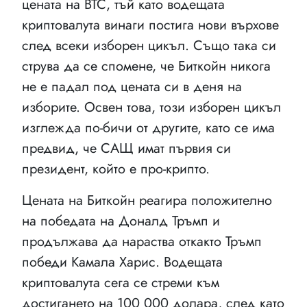
цената на BTC, тъй като водещата
криптовалута винаги постига нови върхове
след всеки изборен цикъл. Също така си
струва да се спомене, че Биткойн никога
не е падал под цената си в деня на
изборите. Освен това, този изборен цикъл
изглежда по-бичи от другите, като се има
предвид, че САЩ имат първия си
президент, който е про-крипто.
Цената на Биткойн реагира положително
на победата на Доналд Тръмп и
продължава да нараства откакто Тръмп
победи Камала Харис. Водещата
криптовалута сега се стреми към
достигането на 100 000 долара, след като