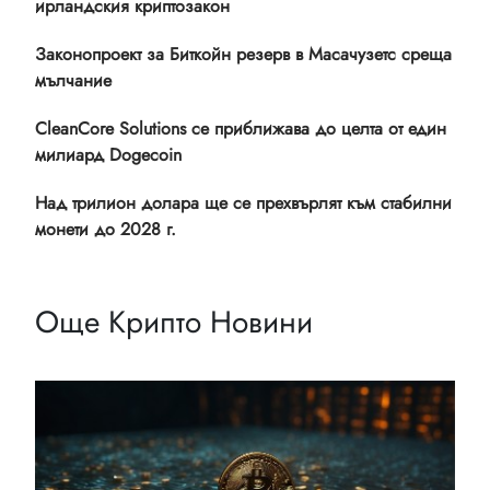
ирландския криптозакон
Законопроект за Биткойн резерв в Масачузетс среща
мълчание
CleanCore Solutions се приближава до целта от един
милиард Dogecoin
Над трилион долара ще се прехвърлят към стабилни
монети до 2028 г.
Още Крипто Новини