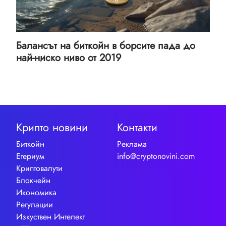
Балансът на биткойн в борсите пада до
най-ниско ниво от 2019
Крипто новини
Контакти
Биткойн
Реклама
Етериум
info@cryptonovini.com
Криптовалути
Блокчейн
Икономика
Регулации
Изкуствен Интелект