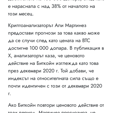
е нараснала с над 38% от началото на
този месец.
Криптоанализаторът Али Мартинез
предостави прогнози за това какво може
да се случи след като цената на BTC
достигне 100 000 долара. В публикация в
X, анализаторът каза, че ценовото
действие на Биткойн изглежда като това
през декември 2020 г. Той добави, че
индексът на относителната сила също е
почти идентичен с този от декември 2020
г.
Ако Биткойн повтори ценовото действие от
този период, Мартинез прогнозира, че