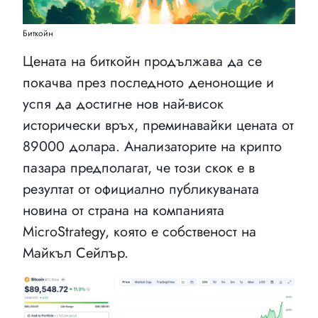
Биткойн
Цената на биткойн продължава да се
покачва през последното денонощие и
успя да достигне нов най-висок
исторически връх, преминавайки цената от
89000 долара. Анализаторите на крипто
пазара предполагат, че този скок е в
резултат от официално публикуваната
новина от страна на компанията
MicroStrategy, която е собственост на
Майкъл Сейлър.