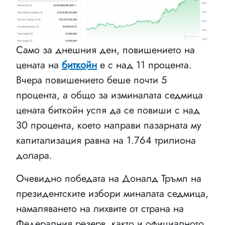
Само за днешния ден, повишението на
цената на
биткойн
е с над 11 процента.
Вчера повишението беше почти 5
процента, а общо за изминалата седмица
цената биткойн успя да се повиши с над
30 процента, което направи пазарната му
капитализация равна на 1.764 трилиона
долара.
Очевидно победата на Доналд Тръмп на
президентските избори миналата седмица,
намаляването на лихвите от страна на
Федералния резерв, както и официалното