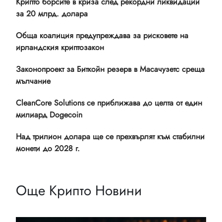
Крипто борсите в криза след рекордни ликвидации
за 20 млрд. долара
Обща коалиция предупреждава за рисковете на
ирландския криптозакон
Законопроект за Биткойн резерв в Масачузетс среща
мълчание
CleanCore Solutions се приближава до целта от един
милиард Dogecoin
Над трилион долара ще се прехвърлят към стабилни
монети до 2028 г.
Още Крипто Новини