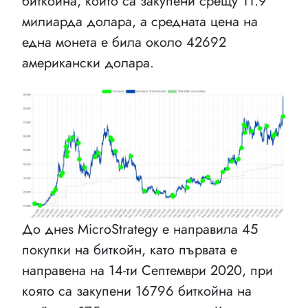
биткойна, които са закупени срещу 11.9
милиарда долара, а средната цена на
една монета е била около 42692
американски долара.
До днes MicroStrategy е направила 45
покупки на биткойн, като първата е
направена на 14-ти Септември 2020, при
която са закупени 16796 биткойна на