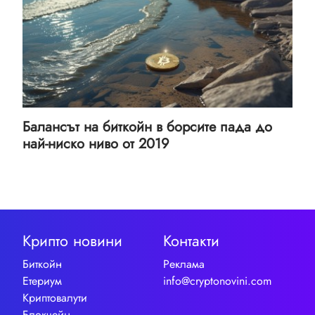
Балансът на биткойн в борсите пада до
най-ниско ниво от 2019
Крипто новини
Контакти
Биткойн
Реклама
Етериум
info@cryptonovini.com
Криптовалути
Блокчейн