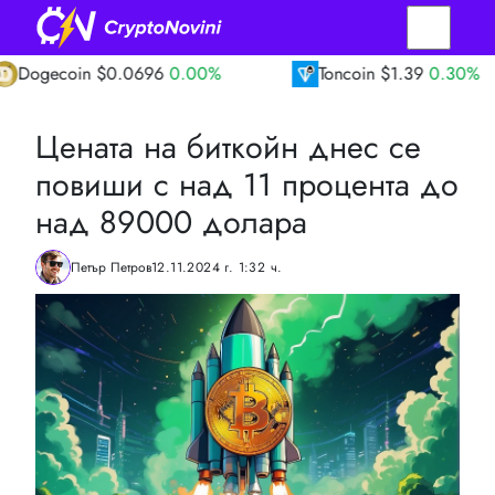
in
$0.0696
0.00%
Toncoin
$1.39
0.30%
Цената на биткойн днес се
повиши с над 11 процента до
над 89000 долара
Петър Петров
12.11.2024 г. 1:32 ч.