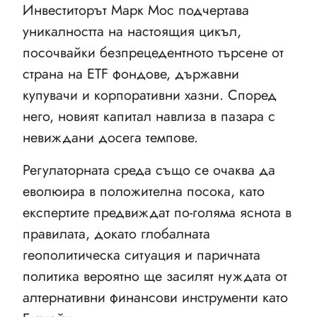
Инвеститорът Марк Мос подчертава
уникалността на настоящия цикъл,
посочвайки безпрецедентното търсене от
страна на ETF фондове, държавни
купувачи и корпоративни хазни. Според
него, новият капитал навлиза в пазара с
невиждани досега темпове.
Регулаторната среда също се очаква да
еволюира в положителна посока, като
експертите предвиждат по-голяма яснота в
правилата, докато глобалната
геополитическа ситуация и паричната
политика вероятно ще засилят нуждата от
алтернативни финансови инструменти като