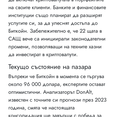
на своите клиенти. Банките и финансовите
институции също планират да разширят
услугите си, за да улеснят достъпа до
Биткойн. Забележително е, че 22 щата в
САЩ вече са инициирали законодателни
промени, позволяващи на техните хазни
да инвестират в криптовалути.
Текущо състояние на пазара
Въпреки че Биткойн в момента се търгува
около 96 000 долара, експертите остават
оптимистични. Анализаторът DonAlt,
известен с точните си прогнози през 2023
година, смята че настоящата
консолидация ще завърши с победа за