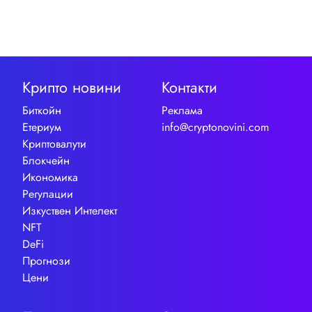
Крипто новини
Контакти
Биткойн
Реклама
Етериум
info@cryptonovini.com
Криптовалути
Блокчейн
Икономика
Регулации
Изкуствен Интелект
NFT
DeFi
Прогнози
Цени