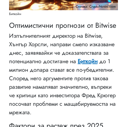
Снимка: CryptoNovini.com
Биткойн
Оптимистични прогнози от Bitwise
Изпълнителният директор на Bitwise,
Хънтър Хорсли, направи смело изказване
днес, заявявайки че доказателствата за
потенциално достигане на
Биткойн
до 1
милион долара стават все по-убедителни.
Според него аргументите против такова
развитие намаляват значително, въпреки
че критици като инвеститора Фред Крюгер
посочват проблеми с мащабируемостта на
мрежата.
Фактори за растеж през 2025