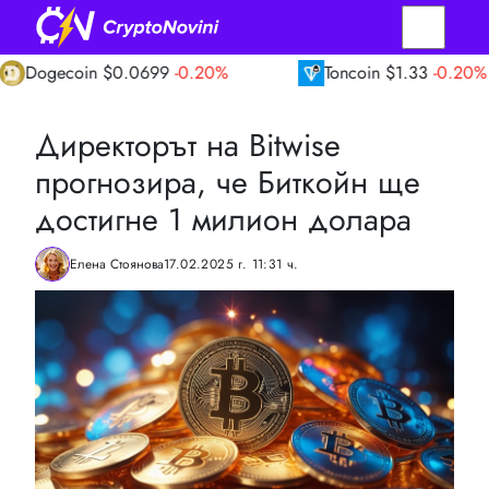
coin
$0.0699
-0.20%
Toncoin
$1.33
-0.20%
Директорът на Bitwise
прогнозира, че Биткойн ще
достигне 1 милион долара
Елена Стоянова
17.02.2025 г. 11:31 ч.