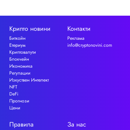
Крипто новини
Контакти
Биткойн
Реклама
Етериум
info@cryptonovini.com
Криптовалути
Блокчейн
Икономика
Регулации
Изкуствен Интелект
NFT
DeFi
Прогнози
Цени
Правила
За нас