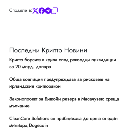
Сподели в:
Последни Крипто Новини
Крипто борсите в криза след рекордни ликвидации
за 20 млрд. долара
Обща коалиция предупреждава за рисковете на
ирландския криптозакон
Законопроект за Биткойн резерв в Масачузетс среща
мълчание
CleanCore Solutions се приближава до целта от един
милиард Dogecoin