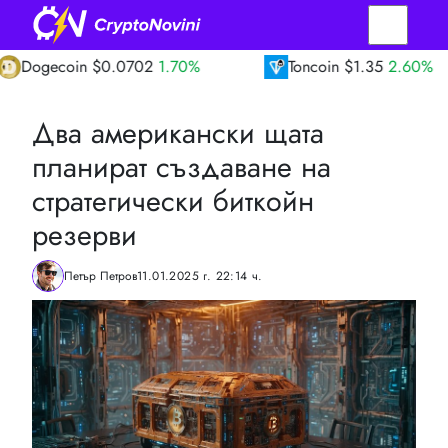
oin
$0.0702
1.70%
Toncoin
$1.35
2.60%
Два американски щата
планират създаване на
стратегически биткойн
резерви
Петър Петров
11.01.2025 г. 22:14 ч.