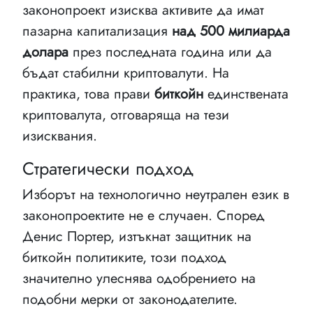
законопроект изисква активите да имат
пазарна капитализация
над 500 милиарда
долара
през последната година или да
бъдат стабилни криптовалути. На
практика, това прави
биткойн
единствената
криптовалута, отговаряща на тези
изисквания.
Стратегически подход
Изборът на технологично неутрален език в
законопроектите не е случаен. Според
Денис Портер, изтъкнат защитник на
биткойн политиките, този подход
значително улеснява одобрението на
подобни мерки от законодателите.