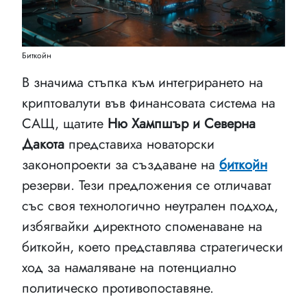
Биткойн
В значима стъпка към интегрирането на
криптовалути във финансовата система на
САЩ, щатите
Ню Хампшър и Северна
Дакота
представиха новаторски
законопроекти за създаване на
биткойн
резерви. Тези предложения се отличават
със своя технологично неутрален подход,
избягвайки директното споменаване на
биткойн, което представлява стратегически
ход за намаляване на потенциално
политическо противопоставяне.