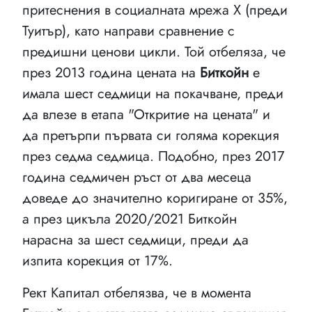
притеснения в социалната мрежа X (преди
Туитър), като направи сравнение с
предишни ценови цикли. Той отбеляза, че
през 2013 година цената на
Биткойн
е
имала шест седмици на покачване, преди
да влезе в етапа "Откритие на цената" и
да претърпи първата си голяма корекция
през седма седмица. Подобно, през 2017
година седмичен ръст от два месеца
доведе до значително коригиране от 35%,
а през цикъла 2020/2021 Биткойн
нарасна за шест седмици, преди да
изпита корекция от 17%.
Рект Капитал отбелязва, че в момента