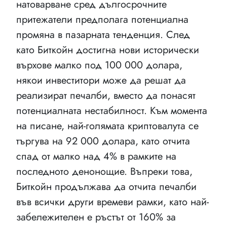
натоварване сред дългосрочните
притежатели предполага потенциална
промяна в пазарната тенденция. След
като Биткойн достигна нови исторически
върхове малко под 100 000 долара,
някои инвеститори може да решат да
реализират печалби, вместо да понасят
потенциалната нестабилност. Към момента
на писане, най-голямата криптовалута се
търгува на 92 000 долара, като отчита
спад от малко над 4% в рамките на
последното денонощие. Въпреки това,
Биткойн продължава да отчита печалби
във всички други времеви рамки, като най-
забележителен е ръстът от 160% за