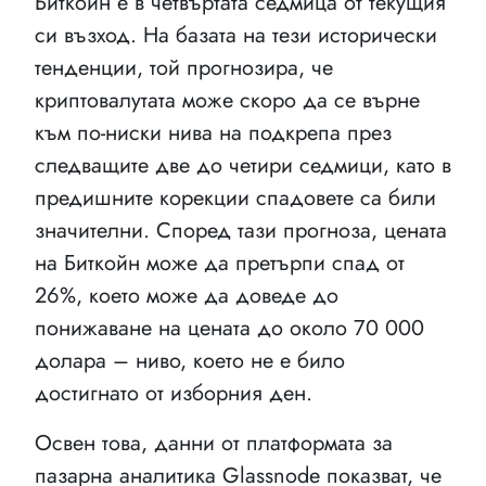
Биткойн е в четвъртата седмица от текущия
си възход. На базата на тези исторически
тенденции, той прогнозира, че
криптовалутата може скоро да се върне
към по-ниски нива на подкрепа през
следващите две до четири седмици, като в
предишните корекции спадовете са били
значителни. Според тази прогноза, цената
на Биткойн може да претърпи спад от
26%, което може да доведе до
понижаване на цената до около 70 000
долара – ниво, което не е било
достигнато от изборния ден.
Освен това, данни от платформата за
пазарна аналитика Glassnode показват, че