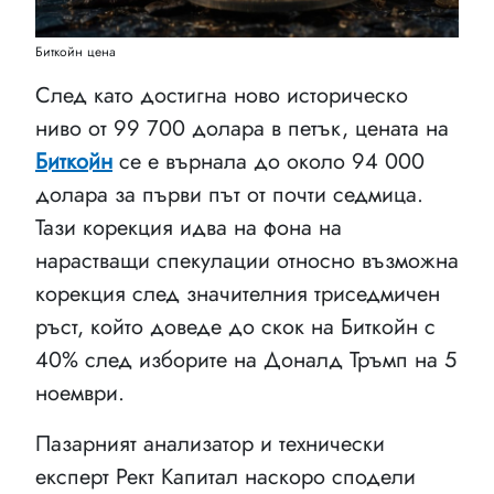
Биткойн цена
След като достигна ново историческо
ниво от 99 700 долара в петък, цената на
Биткойн
се е върнала до около 94 000
долара за първи път от почти седмица.
Тази корекция идва на фона на
нарастващи спекулации относно възможна
корекция след значителния триседмичен
ръст, който доведе до скок на Биткойн с
40% след изборите на Доналд Тръмп на 5
ноември.
Пазарният анализатор и технически
експерт Рект Капитал наскоро сподели