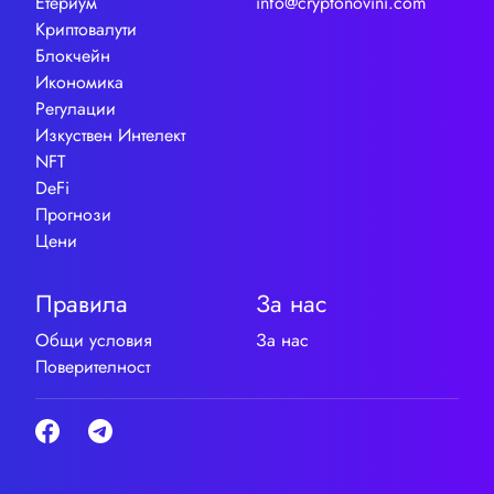
Етериум
info@cryptonovini.com
Криптовалути
Блокчейн
Икономика
Регулации
Изкуствен Интелект
NFT
DeFi
Прогнози
Цени
Правила
За нас
Общи условия
За нас
Поверителност