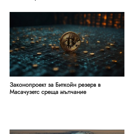
Законопроект за Биткойн резерв в
Масачузетс среща мълчание