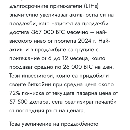
дългосрочните притежатели (LTHs)
значително увеличават активността си на
продажби, като натискът за продажби
достига -367 000 BTC месечно – най-
високото ниво от пролетта 2024 г. Най-
активни в продажбите са групите с
притежание от 6 до 12 месеца, които
продават средно по 26 000 BTC на ден.
Тези инвеститори, които са придобили
своите биткойни при средна цена около
72% по-ниска от текущата пазарна цена от
57 500 долара, сега реализират печалби
от последния ръст на цената.
Това увеличение на продажбеното