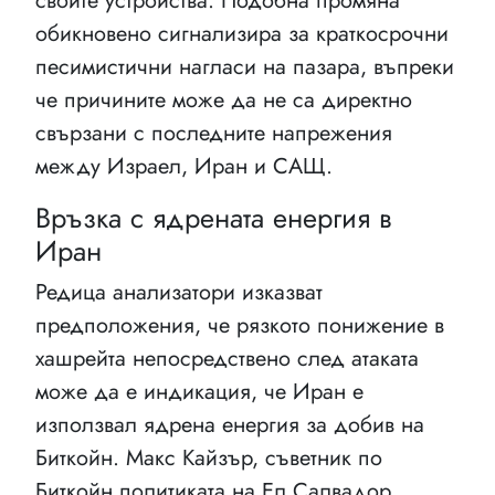
своите устройства. Подобна промяна
обикновено сигнализира за краткосрочни
песимистични нагласи на пазара, въпреки
че причините може да не са директно
свързани с последните напрежения
между Израел, Иран и САЩ.
Връзка с ядрената енергия в
Иран
Редица анализатори изказват
предположения, че рязкото понижение в
хашрейта непосредствено след атаката
може да е индикация, че Иран е
използвал ядрена енергия за добив на
Биткойн. Макс Кайзър, съветник по
Биткойн политиката на Ел Салвадор,