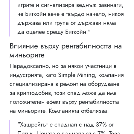
игрите и сигнализира веднъж завинаги,
че Биткойн вече е твърдо начело, никоя
държава или група от държави няма
да оцелее срещу Биткойн."
Влияние върху рентабилността на
миньорите
Парадоксално, но за някои участници в
индустрията, като Simple Mining, компания
специализирана в ремонт на оборудване
за криптодобив, този спад може да има
положителен ефект върху рентабилността
на миньорите. Компанията отбелязва:
"Хашрейтът е спаднал с над 37% от
Петък. Цената е паднала със 7%. Това