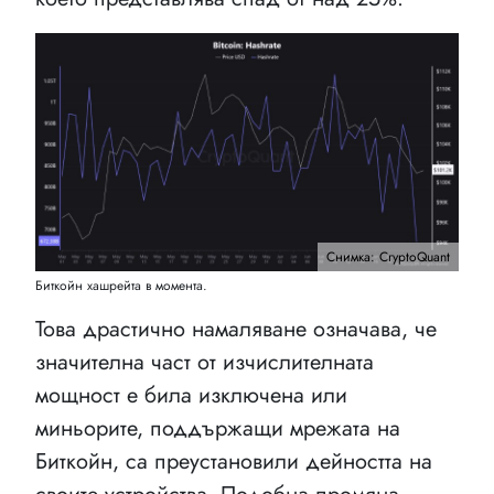
Снимка: CryptoQuant
Биткойн хашрейта в момента.
Това драстично намаляване означава, че
значителна част от изчислителната
мощност е била изключена или
миньорите, поддържащи мрежата на
Биткойн, са преустановили дейността на