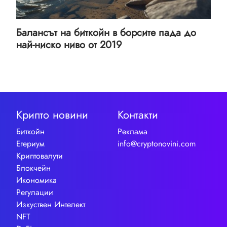
Балансът на биткойн в борсите пада до
най-ниско ниво от 2019
Крипто новини
Контакти
Биткойн
Реклама
Етериум
info@cryptonovini.com
Криптовалути
Блокчейн
Икономика
Регулации
Изкуствен Интелект
NFT