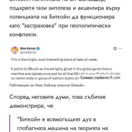
подкрепя тази хипотеза и акцентира върху
потенциала на Биткойн да функционира
като "застраховка" при геополитически
конфликти.
Снимка: maxkeiser/X.com
Публикация на Макс Кайзър относно биткойн.
Според неговите думи, това събитие
демонстрира, че
"Биткойн е всемогъщият дух в
глобалната машина на теорията на