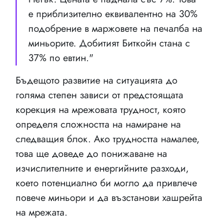
е приблизително еквивалентно на 30%
подобрение в маржовете на печалба на
миньорите. Добитият Биткойн стана с
37% по евтин."
Бъдещото развитие на ситуацията до
голяма степен зависи от предстоящата
корекция на мрежовата трудност, която
определя сложността на намиране на
следващия блок. Ако трудността намалее,
това ще доведе до понижаване на
изчислителните и енергийните разходи,
което потенциално би могло да привлече
повече миньори и да възстанови хашрейта
на мрежата.