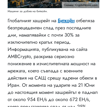
Снимка: CryptoNovini.com
Машини за добив на биткойн.
Глобалният хашрейт на
Биткойн
отбеляза
безпрецедентен спад през последните
дни, намалявайки с почти 30% за
изключително кратък период.
Информацията, публикувана на сайта
AMBCrypto, разкрива сериозно
понижение в изчислителната мощност на
мрежата, което съвпада с военните
действия на САЩ срещу ядрени обекти в
Иран. От момента на ударите на 21 Юни
до настоящия момент хашрейтът е паднал
от около 954 EH/s до около 672 EH/s,
което представлява спад от над 25%.