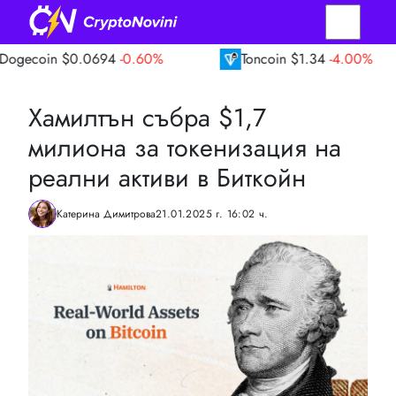
$0.0694
-0.60%
Toncoin
$1.34
-4.00%
T
Хамилтън събра $1,7
милиона за токенизация на
реални активи в Биткойн
Катерина Димитрова
21.01.2025 г. 16:02 ч.