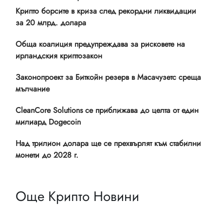
Крипто борсите в криза след рекордни ликвидации
за 20 млрд. долара
Обща коалиция предупреждава за рисковете на
ирландския криптозакон
Законопроект за Биткойн резерв в Масачузетс среща
мълчание
CleanCore Solutions се приближава до целта от един
милиард Dogecoin
Над трилион долара ще се прехвърлят към стабилни
монети до 2028 г.
Още Крипто Новини