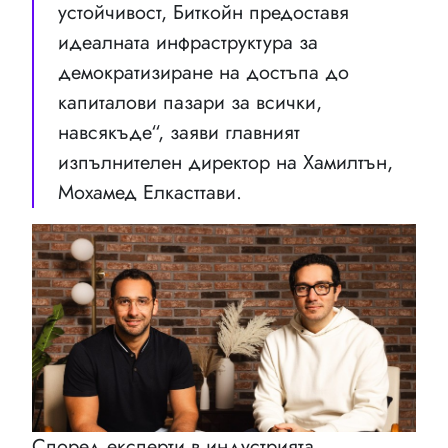
устойчивост, Биткойн предоставя
идеалната инфраструктура за
демократизиране на достъпа до
капиталови пазари за всички,
навсякъде“, заяви главният
изпълнителен директор на Хамилтън,
Мохамед Елкасттави.
Според експерти в индустрията,