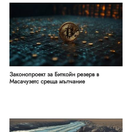
Законопроект за Биткойн резерв в
Масачузетс среща мълчание