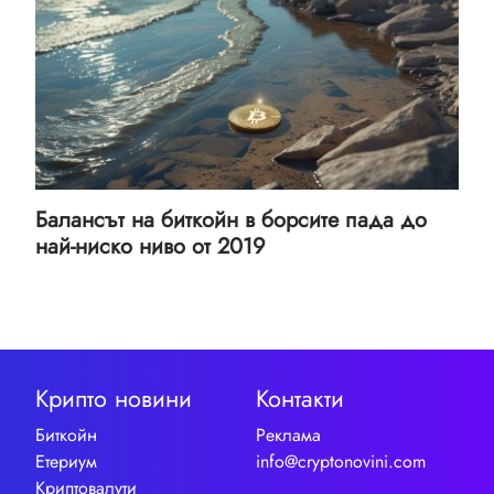
Балансът на биткойн в борсите пада до
най-ниско ниво от 2019
Крипто новини
Контакти
Биткойн
Реклама
Етериум
info@cryptonovini.com
Криптовалути