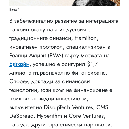
Биткойн
В забележително развитие за интеграцията
на криптовалутната индустрия с
традиционните финанси, Hamilton,
иновативен протокол, специализиран в
Реални Активи (RWA) върху мрежата на
Биткойн
, успешно е осигурил $1,7
милиона първоначално финансиране.
Според доклади за финансови
технологии, този кръг на финансиране е
привлякъл видни инвеститори,
включително DisrupTech Ventures, CMS,
DeSpread, Hyperithm и Core Ventures,
наред с други стратегически партньори.