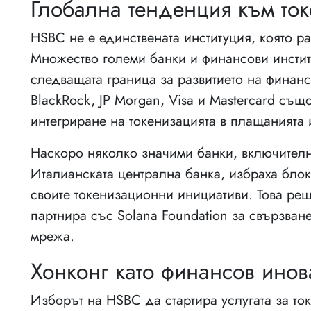
Глобална тенденция към то
HSBC не е единствената институция, която р
Множество големи банки и финансови инстит
следващата граница за развитието на финанс
BlackRock, JP Morgan, Visa и Mastercard същ
интегриране на токенизацията в плащанията 
Наскоро няколко значими банки, включително
Италианската централна банка, избраха бло
своите токенизационни инициативи. Това ре
партнира със Solana Foundation за свързван
мрежа.
Хонконг като финансов ино
Изборът на HSBC да стартира услугата за то