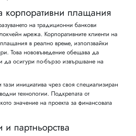
а корпоративни плащания
бразуването на традиционни банкови
блокчейн мрежа. Корпоративните клиенти на
 плащания в реално време, използвайки
ари. Това нововъведение обещава да
 и да осигури по-бързо извършване на
и тази инициатива чрез своя специализиран
водни технологии. Подкрепата от
ското значение на проекта за финансовата
и и партньорства