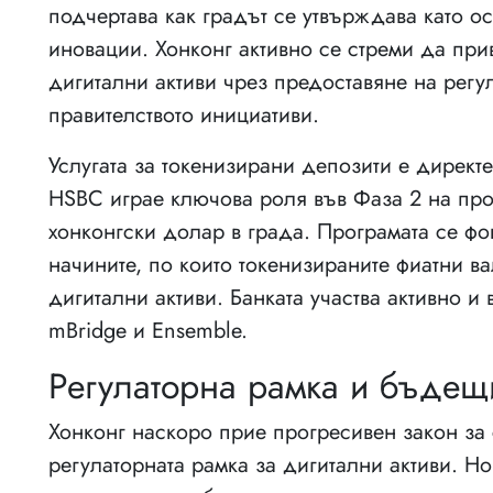
подчертава как градът се утвърждава като о
иновации. Хонконг активно се стреми да пр
дигитални активи чрез предоставяне на регу
правителството инициативи.
Услугата за токенизирани депозити е директе
HSBC играе ключова роля във Фаза 2 на прог
хонконгски долар в града. Програмата се фо
начините, по които токенизираните фиатни ва
дигитални активи. Банката участва активно 
mBridge и Ensemble.
Регулаторна рамка и бъдещ
Хонконг наскоро прие прогресивен закон за
регулаторната рамка за дигитални активи. Н