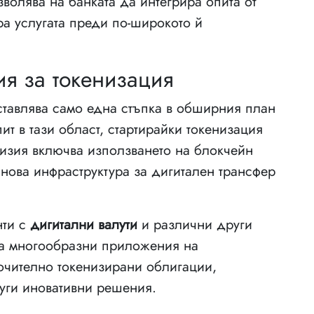
волява на банката да интегрира опита от
а услугата преди по-широкото й
ия за токенизация
ставлява само една стъпка в обширния план
ит в тази област, стартирайки токенизация
изия включва използването на блокчейн
нова инфраструктура за дигитален трансфер
нти с
дигитални валути
и различни други
ва многообразни приложения на
лючително токенизирани облигации,
уги иновативни решения.