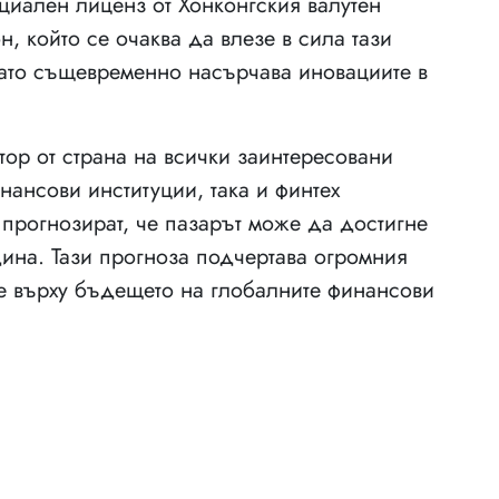
циален лиценз от Хонконгския валутен
н, който се очаква да влезе в сила тази
като същевременно насърчава иновациите в
ор от страна на всички заинтересовани
нансови институции, така и финтех
прогнозират, че пазарът може да достигне
дина. Тази прогноза подчертава огромния
ие върху бъдещето на глобалните финансови