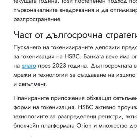
текущата година. Този постепенен подход поз
първоначалните внедрявания и да оптимизир
разпространение.
Част от дългосрочна стратег
Пускането на токенизираните депозити пред
за токенизация на HSBC. Банката вече има оп
на
злато
през 2023 година. Дългосрочната в
мрежи и технологии за създаване на изцяло 
и сетълмент.
Планираните приложения обхващат сетълме
форми на токенизация. HSBC активно проуч
технологиите за разпределени регистри, вк
блокчейн платформата Orion и множество др