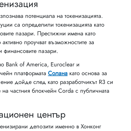
кенизация
азпознава потенциала на токенизацията.
уции са определили токенизацията като
овите пазари. Престижни имена като
о активно проучват възможностите за
и финансовите пазари.
 Bank of America, Euroclear и
кчейн платформата
Солана
като основа за
шение дойде след като разработчикът R3 си
е на частния блокчейн Corda с публичната
вационен център
кенизирани депозити именно в Хонконг