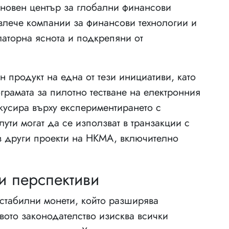
сновен център за глобални финансови
ивлече компании за финансови технологии и
латорна яснота и подкрепяни от
н продукт на една от тези инициативи, като
рамата за пилотно тестване на електронния
кусира върху експериментирането с
лути могат да се използват в транзакции с
и в други проекти на HKMA, включително
и перспективи
 стабилни монети, който разширява
овото законодателство изисква всички