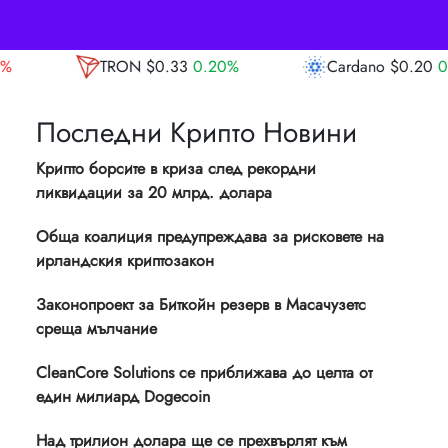
3
0.20%
Cardano
$0.20
0.80%
Avalanc
Последни Крипто Новини
Крипто борсите в криза след рекордни
ликвидации за 20 млрд. долара
Обща коалиция предупреждава за рисковете на
ирландския криптозакон
Законопроект за Биткойн резерв в Масачузетс
среща мълчание
CleanCore Solutions се приближава до целта от
един милиард Dogecoin
Над трилион долара ще се прехвърлят към