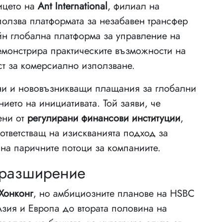
лицето на
Ant International
, филиал на
ползва платформата за незабавен трансфер
йн глобална платформа за управление на
демонстрира практическите възможности на
ст за комерсиално използване.
ни и нововъзникващи плащания за глобални
ето на инициативата. Той заяви, че
ени от
регулирани финансови институции
,
ответстващ на изискванията подход за
на паричните потоци за компаниите.
 разширение
Хонконг
, но амбициозните планове на HSBC
Азия и Европа до втората половина на