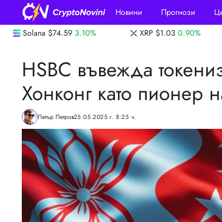
Новини
Прогнози
Ц
0%
XRP
$1.03
0.90%
Dogecoin
$0.0701
HSBC въвежда токениз
Хонконг като пионер н
Петър Петров
25.05.2025 г. 8:25 ч.