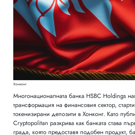
Хонконг
Многонационалната банка HSBC Holdings нап
трансформация на финансовия сектор, старти
токенизирани депозити в Хонконг. Като публ
Cryptopolitan разкрива как банката става пъ
града, която предоставя подобен продукт, 