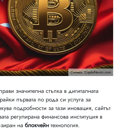
Снимка: CryptoNovini.com
рави значителна стъпка в дигиталната
райки първата по рода си услуга за
икува подробности за тази иновация, сайтът
рвата регулирана финансова институция в
базиран на
блокчейн
технология.