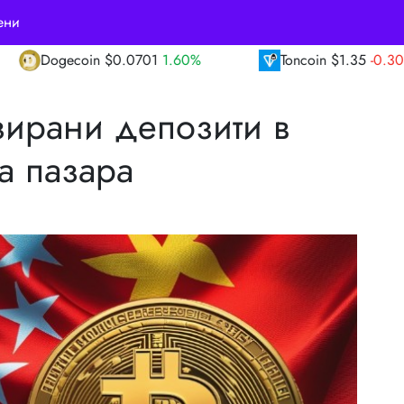
ени
1.60%
Toncoin
$1.35
-0.30%
TRON
$0.3
ирани депозити в
а пазара