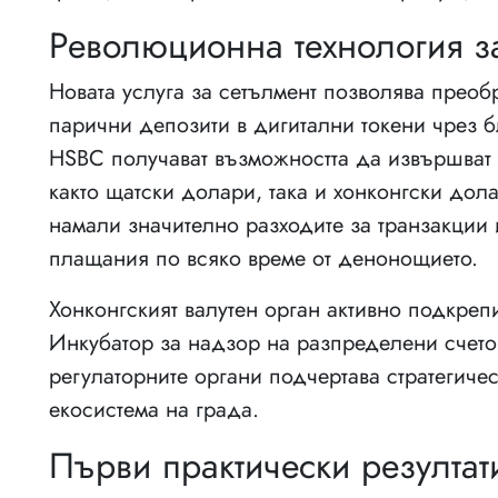
Революционна технология з
Новата услуга за сетълмент позволява прео
парични депозити в дигитални токени чрез 
HSBC получават възможността да извършват
както щатски долари, така и хонконгски дол
намали значително разходите за транзакции
плащания по всяко време от денонощието.
Хонконгският валутен орган активно подкреп
Инкубатор за надзор на разпределени счето
регулаторните органи подчертава стратегиче
екосистема на града.
Първи практически резултат