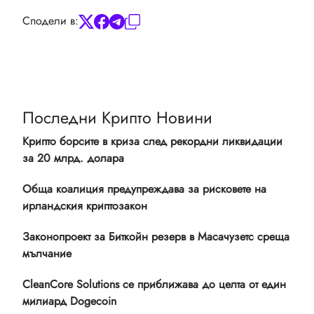
Сподели в:
Последни Крипто Новини
Крипто борсите в криза след рекордни ликвидации
за 20 млрд. долара
Обща коалиция предупреждава за рисковете на
ирландския криптозакон
Законопроект за Биткойн резерв в Масачузетс среща
мълчание
CleanCore Solutions се приближава до целта от един
милиард Dogecoin