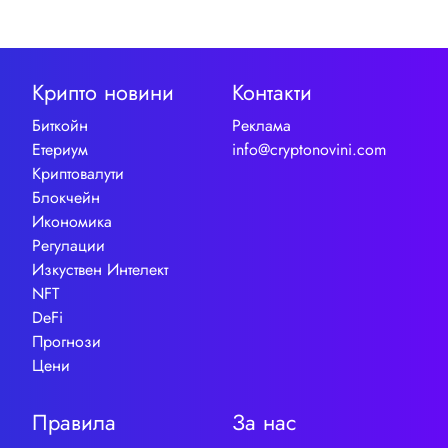
Крипто новини
Контакти
Биткойн
Реклама
Етериум
info@cryptonovini.com
Криптовалути
Блокчейн
Икономика
Регулации
Изкуствен Интелект
NFT
DeFi
Прогнози
Цени
Правила
За нас