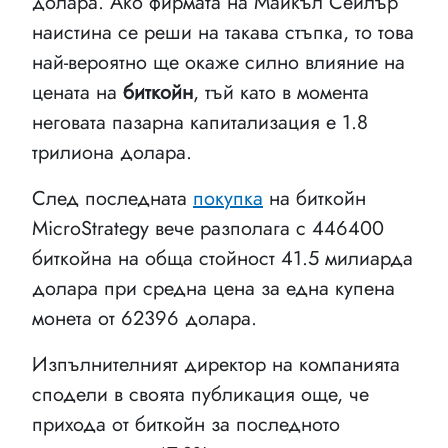
долара. Ако фирмата на Майкъл Сейлър
наистина се реши на такава стъпка, то това
най-вероятно ще окаже силно влияние на
цената на
биткойн
, тъй като в момента
неговата пазарна капитализация е 1.8
трилиона долара.
След последната
покупка
на биткойн
MicroStrategy вече разполага с 446400
биткойна на обща стойност 41.5 милиарда
долара при средна цена за една купена
монета от 62396 долара.
Изпълнителният директор на компанията
сподели в своята публикация още, че
прихода от биткойн за последното