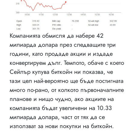
Компанията обмисля да набере 42
милиарда долара през следващите три
години, като продаде акции и издаде
конвертируем дълг. Темпото, обаче с което
Сейлър купува биткойн ни показва, че
тази цел най-вероятно ще бъде постигната
много по-рано, от колкото първоначалните
планове и нищо чудно, ако акциите на
компанията бъдат увеличени на 10.33
милиарда долара, част от тях да се
използват за нови покупки на биткойн.