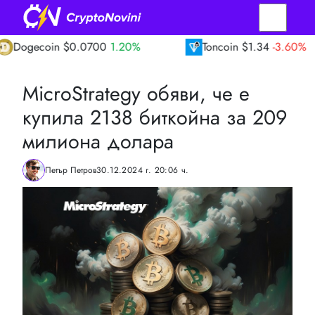
oin
$0.0700
1.20%
Toncoin
$1.34
-3.60%
MicroStrategy обяви, че е
купила 2138 биткойна за 209
милиона долара
Петър Петров
30.12.2024 г. 20:06 ч.