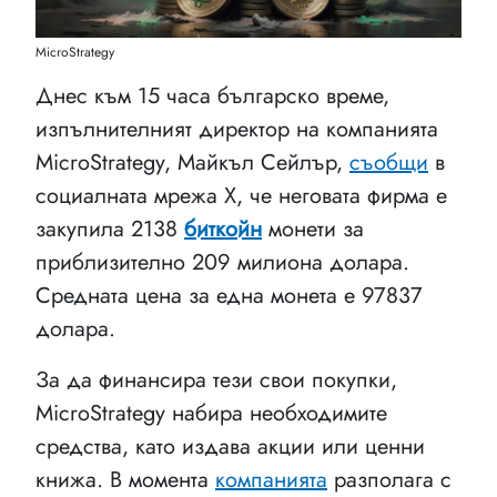
MicroStrategy
Днес към 15 часа българско време,
изпълнителният директор на компанията
MicroStrategy, Майкъл Сейлър,
съобщи
в
социалната мрежа Х, че неговата фирма е
закупила 2138
биткойн
монети за
приблизително 209 милиона долара.
Средната цена за една монета е 97837
долара.
За да финансира тези свои покупки,
MicroStrategy набира необходимите
средства, като издава акции или ценни
книжа. В момента
компанията
разполага с