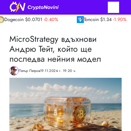
oin
$0.0701
-0.40%
Toncoin
$1.34
-1.90%
MicroStrategy вдъхнови
Андрю Тейт, който ще
последва нейния модел
Петър Петров
19.11.2024 г. 19:20 ч.