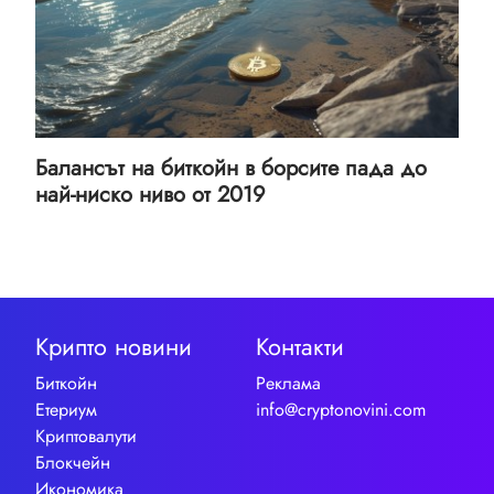
Балансът на биткойн в борсите пада до
най-ниско ниво от 2019
Крипто новини
Контакти
Биткойн
Реклама
Етериум
info@cryptonovini.com
Криптовалути
Блокчейн
Икономика