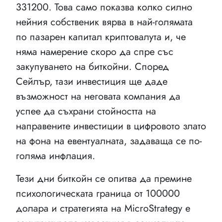
331200. Това само показва колко силно
нейния собственик вярва в най-голямата
по пазарен капитал криптовалута и, че
няма намерение скоро да спре със
закупуването на биткойни. Според
Сейлър, тази инвестиция ще даде
възможност на неговата компания да
успее да съхрани стойността на
направените инвестиции в цифровото злато
на фона на евентуалната, задаваща се по-
голяма инфлация.
Тези дни биткойн се опитва да премине
психологическата граница от 100000
долара и стратегията на MicroStrategy е