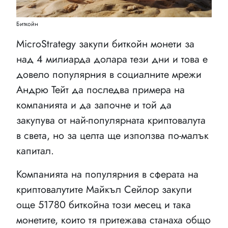
Биткойн
MicroStrategy закупи биткойн монети за
над 4 милиарда долара тези дни и това е
довело популярния в социалните мрежи
Андрю Тейт да последва примера на
компанията и да започне и той да
закупува от най-популярната криптовалута
в света, но за целта ще използва по-малък
капитал.
Компанията на популярния в сферата на
криптовалутите Майкъл Сейлор закупи
още 51780 биткойна този месец и така
монетите, които тя притежава станаха общо