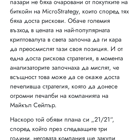
пазари не бяха очаровани от покупките на
биткойн на MicroStrategy, които според тях
бяха доста рискови. Обаче големия
възход в цената на най-популярната
криптовалута в света започна да ги кара
да преосмислят тази своя позиция. И от
една доста рискова стратегия, в момента
анализаторите започнаха да мислят, че
всъщност това може да се окаже доста
печеливша стратегия, която да донесе
огромни печалби на компанията на
Майкъл Сейлър.
Наскоро той обяви плана си „21/21“,
според който през следващите три
години, неговата компания ще закупи