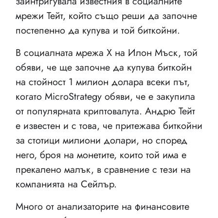
заинтригувала известния в социалните
мрежи Тейт, който също реши да започне
постепенно да купува и той биткойни.
В социалната мрежа Х на Илон Мъск, той
обяви, че ще започне да купува биткойн
на стойност 1 милион долара всеки път,
когато MicroStrategy обяви, че е закупила
от популярната криптовалута. Андрю Тейт
е известен и с това, че притежава биткойни
за стотици милиони долари, но според
него, броя на монетите, които той има е
прекалено малък, в сравнение с тези на
компанията на Сейлър.
Много от анализаторите на финансовите