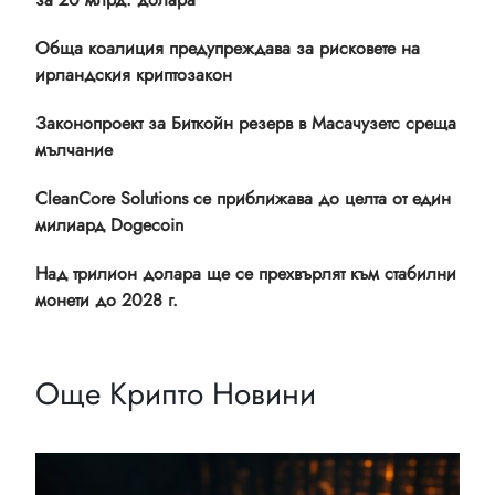
Обща коалиция предупреждава за рисковете на
ирландския криптозакон
Законопроект за Биткойн резерв в Масачузетс среща
мълчание
CleanCore Solutions се приближава до целта от един
милиард Dogecoin
Над трилион долара ще се прехвърлят към стабилни
монети до 2028 г.
Още Крипто Новини