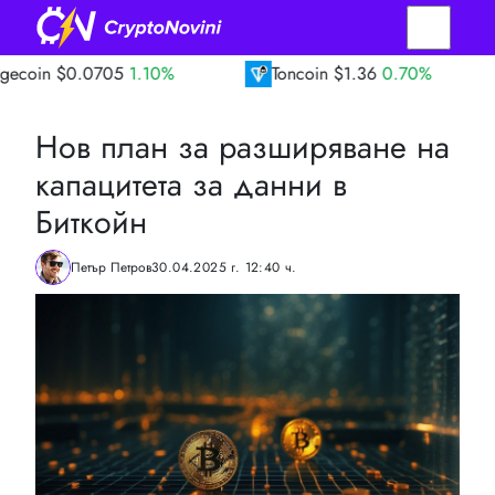
0.0705
1.10%
Toncoin
$1.36
0.70%
TRO
Нов план за разширяване на
капацитета за данни в
Биткойн
Петър Петров
30.04.2025 г. 12:40 ч.