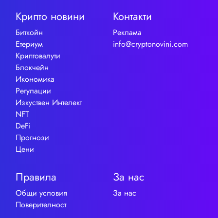
Крипто новини
Контакти
Биткойн
Реклама
Етериум
info@cryptonovini.com
Криптовалути
Блокчейн
Икономика
Регулации
Изкуствен Интелект
NFT
DeFi
Прогнози
Цени
Правила
За нас
Общи условия
За нас
Поверителност