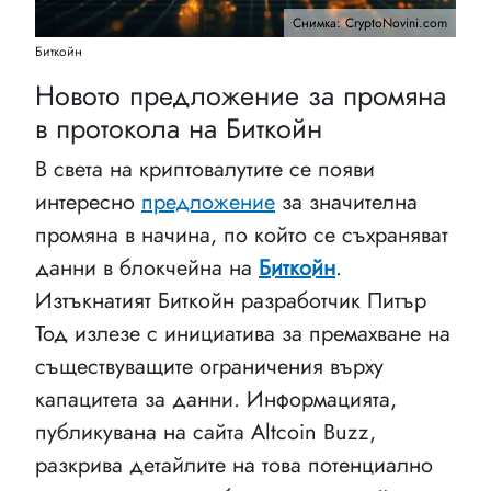
Снимка: CryptoNovini.com
Биткойн
Новото предложение за промяна
в протокола на Биткойн
В света на криптовалутите се появи
интересно
предложение
за значителна
промяна в начина, по който се съхраняват
данни в блокчейна на
Биткойн
.
Изтъкнатият Биткойн разработчик Питър
Тод излезе с инициатива за премахване на
съществуващите ограничения върху
капацитета за данни. Информацията,
публикувана на сайта Altcoin Buzz,
разкрива детайлите на това потенциално