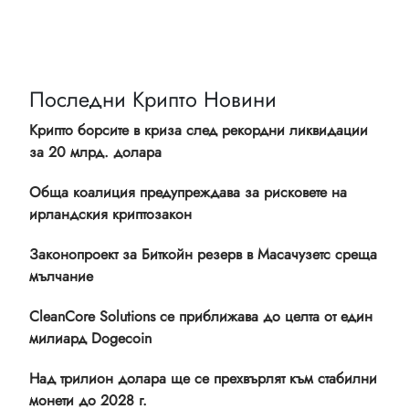
Последни Крипто Новини
Крипто борсите в криза след рекордни ликвидации
за 20 млрд. долара
Обща коалиция предупреждава за рисковете на
ирландския криптозакон
Законопроект за Биткойн резерв в Масачузетс среща
мълчание
CleanCore Solutions се приближава до целта от един
милиард Dogecoin
Над трилион долара ще се прехвърлят към стабилни
монети до 2028 г.