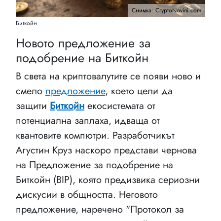
Снимка: CryptoNovini.com
Биткойн
Новото предложение за
подобрение на Биткойн
В света на криптовалутите се появи ново и
смело
предложение
, което цели да
защити
Биткойн
екосистемата от
потенциална заплаха, идваща от
квантовите компютри. Разработчикът
Агустин Круз наскоро представи чернова
на Предложение за подобрение на
Биткойн (BIP), която предизвика сериозни
дискусии в общността. Неговото
предложение, наречено "Протокол за