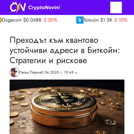
n
$0.0688
-2.20%
Toncoin
$1.38
-2.10%
Преходът към квантово
устойчиви адреси в Биткойн:
Стратегии и рискове
Петър Петров
5.04.2025 г. 10:48 ч.