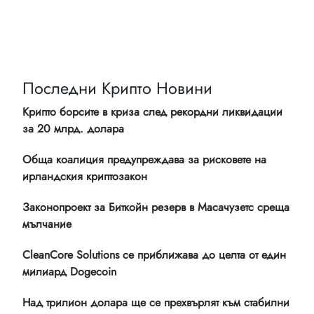
Последни Крипто Новини
Крипто борсите в криза след рекордни ликвидации
за 20 млрд. долара
Обща коалиция предупреждава за рисковете на
ирландския криптозакон
Законопроект за Биткойн резерв в Масачузетс среща
мълчание
CleanCore Solutions се приближава до целта от един
милиард Dogecoin
Над трилион долара ще се прехвърлят към стабилни