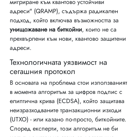
мигриране към квантово устойчиви
адреси" (QRAMP), съдържа радикален
подход, който включва възможността за
унищожаване на биткойни
, които не са
прехвърлени към нови, квантово защитени
адреси.
Технологичната уязвимост на
сегашния протокол
В основата на проблема стои използваният
в момента алгоритъм за цифров подпис с
елиптична крива (ECDSA), който защитава
неизразходваните транзакционни изходи
(UTXO) - или казано по-просто, биткойните.
Според експерти, този алгоритъм не би