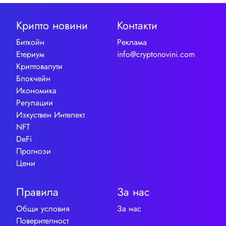
Крипто новини
Контакти
Биткойн
Реклама
Етериум
info@cryptonovini.com
Криптовалути
Блокчейн
Икономика
Регулации
Изкуствен Интелект
NFT
DeFi
Прогнози
Цени
Правила
За нас
Общи условия
За нас
Поверителност