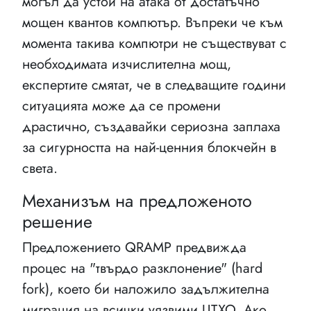
могъл да устои на атака от достатъчно
мощен квантов компютър. Въпреки че към
момента такива компютри не съществуват с
необходимата изчислителна мощ,
експертите смятат, че в следващите години
ситуацията може да се промени
драстично, създавайки сериозна заплаха
за сигурността на най-ценния блокчейн в
света.
Механизъм на предложеното
решение
Предложението QRAMP предвижда
процес на "твърдо разклонение" (hard
fork), което би наложило задължителна
миграция на всички уязвими UTXO. Ако