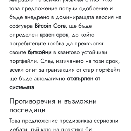
това предложение получи одобрение и
бъде внедрено в доминиращата версия на
софтуера
Bitcoin Core
, ще бъде
определен
краен срок
, до който
потребителите трябва да прехвърлят
своите
биткойни
в квантово устойчиви
портфейли. След изтичането на този срок,
всеки опит за транзакция от стар портфейл
ще бъде автоматично
отхвърлен от
системата
.
Противоречия и възможни
последици
Това предложение предизвиква сериозни
дебати, тъй като на практика би