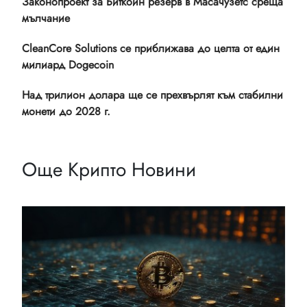
Законопроект за Биткойн резерв в Масачузетс среща
мълчание
CleanCore Solutions се приближава до целта от един
милиард Dogecoin
Над трилион долара ще се прехвърлят към стабилни
монети до 2028 г.
Още Крипто Новини