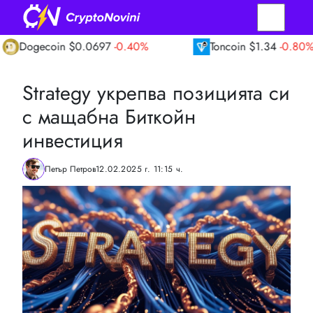
coin
$0.0697
-0.40%
Toncoin
$1.34
-0.80%
Strategy укрепва позицията си
с мащабна Биткойн
инвестиция
Петър Петров
12.02.2025 г. 11:15 ч.