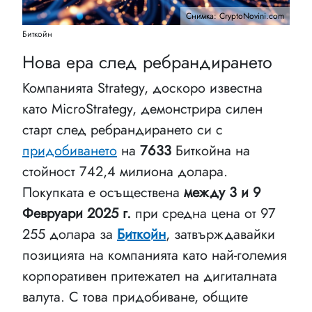
Снимка: CryptoNovini.com
Биткойн
Нова ера след ребрандирането
Компанията Strategy, доскоро известна
като MicroStrategy, демонстрира силен
старт след ребрандирането си с
придобиването
на
7633
Биткойна на
стойност 742,4 милиона долара.
Покупката е осъществена
между 3 и 9
Февруари 2025 г.
при средна цена от 97
255 долара за
Биткойн
, затвърждавайки
позицията на компанията като най-големия
корпоративен притежател на дигиталната
валута. С това придобиване, общите