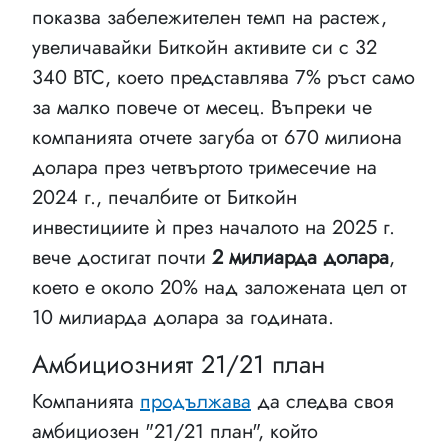
показва забележителен темп на растеж,
увеличавайки Биткойн активите си с 32
340 BTC, което представлява 7% ръст само
за малко повече от месец. Въпреки че
компанията отчете загуба от 670 милиона
долара през четвъртото тримесечие на
2024 г., печалбите от Биткойн
инвестициите ѝ през началото на 2025 г.
вече достигат почти
2 милиарда долара
,
което е около 20% над заложената цел от
10 милиарда долара за годината.
Амбициозният 21/21 план
Компанията
продължава
да следва своя
амбициозен "21/21 план", който