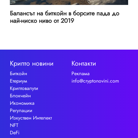
Балансът на биткойн в борсите пада до
най-ниско ниво от 2019
Крипто новини
Контакти
Биткойн
Реклама
Етериум
info@cryptonovini.com
Криптовалути
Блокчейн
Икономика
Регулации
Изкуствен Интелект
NFT
DeFi