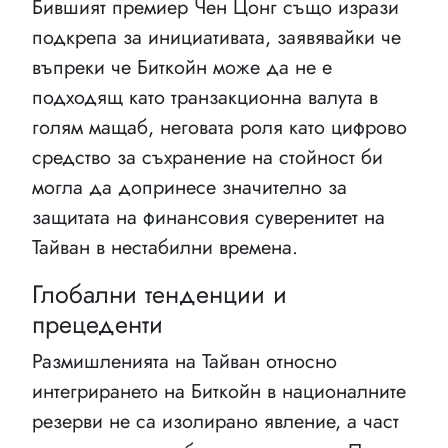
Бившият премиер Чен Цонг също изрази
подкрепа за инициативата, заявявайки че
въпреки че Биткойн може да не е
подходящ като транзакционна валута в
голям мащаб, неговата роля като цифрово
средство за съхранение на стойност би
могла да допринесе значително за
защитата на финансовия суверенитет на
Тайван в нестабилни времена.
Глобални тенденции и
прецеденти
Размишленията на Тайван относно
интегрирането на Биткойн в националните
резерви не са изолирано явление, а част