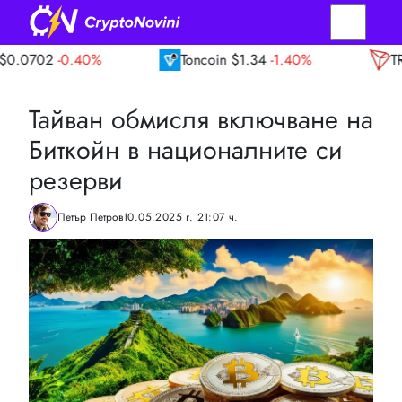
0%
Toncoin
$1.34
-1.40%
TRON
$0.33
0.
Тайван обмисля включване на
Биткойн в националните си
резерви
Петър Петров
10.05.2025 г. 21:07 ч.