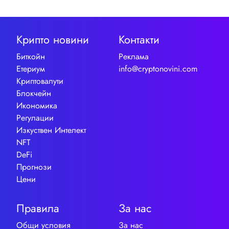
Крипто новини
Контакти
Биткойн
Реклама
Етериум
info@cryptonovini.com
Криптовалути
Блокчейн
Икономика
Регулации
Изкуствен Интелект
NFT
DeFi
Прогнози
Цени
Правила
За нас
Общи условия
За нас