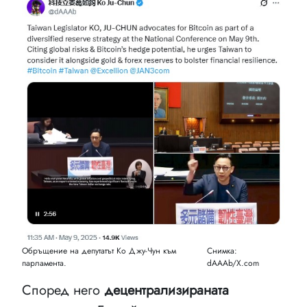
Обръщение на депутатът Ко Джу-Чун към
Снимка:
парламента.
dAAAb/X.com
Според него
децентрализираната