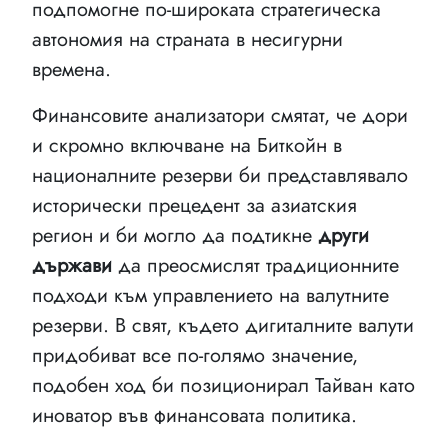
подпомогне по-широката стратегическа
автономия на страната в несигурни
времена.
Финансовите анализатори смятат, че дори
и скромно включване на Биткойн в
националните резерви би представлявало
исторически прецедент за азиатския
регион и би могло да подтикне
други
държави
да преосмислят традиционните
подходи към управлението на валутните
резерви. В свят, където дигиталните валути
придобиват все по-голямо значение,
подобен ход би позиционирал Тайван като
иноватор във финансовата политика.