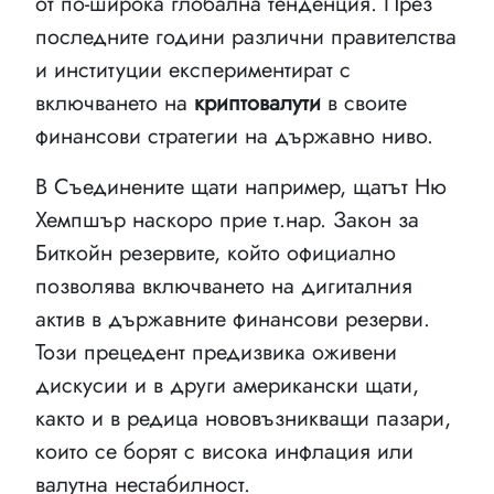
от по-широка глобална тенденция. През
последните години различни правителства
и институции експериментират с
включването на
криптовалути
в своите
финансови стратегии на държавно ниво.
В Съединените щати например, щатът Ню
Хемпшър наскоро прие т.нар. Закон за
Биткойн резервите, който официално
позволява включването на дигиталния
актив в държавните финансови резерви.
Този прецедент предизвика оживени
дискусии и в други американски щати,
както и в редица нововъзникващи пазари,
които се борят с висока инфлация или
валутна нестабилност.