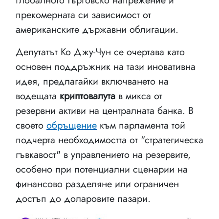
глобалното търговско напрежение и
прекомерната си зависимост от
американските държавни облигации.
Депутатът Ко Джу-Чун се очертава като
основен поддръжник на тази иновативна
идея, предлагайки включването на
водещата
криптовалута
в микса от
резервни активи на централната банка. В
своето
обръщение
към парламента той
подчерта необходимостта от "стратегическа
гъвкавост" в управлението на резервите,
особено при потенциални сценарии на
финансово разделяне или ограничен
достъп до доларовите пазари.