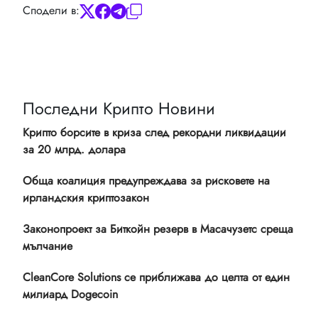
Сподели в:
Последни Крипто Новини
Крипто борсите в криза след рекордни ликвидации
за 20 млрд. долара
Обща коалиция предупреждава за рисковете на
ирландския криптозакон
Законопроект за Биткойн резерв в Масачузетс среща
мълчание
CleanCore Solutions се приближава до целта от един
милиард Dogecoin