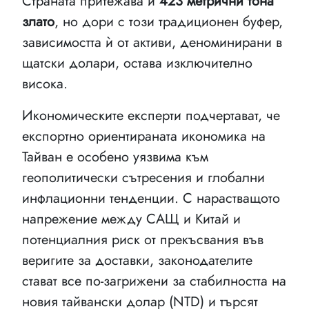
Страната притежава и
423 метрични тона
злато
, но дори с този традиционен буфер,
зависимостта ѝ от активи, деноминирани в
щатски долари, остава изключително
висока.
Икономическите експерти подчертават, че
експортно ориентираната икономика на
Тайван е особено уязвима към
геополитически сътресения и глобални
инфлационни тенденции. С нарастващото
напрежение между САЩ и Китай и
потенциалния риск от прекъсвания във
веригите за доставки, законодателите
стават все по-загрижени за стабилността на
новия тайвански долар (NTD) и търсят