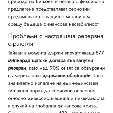
природа на Биткойн и неговото фиксирано
предлагане представляват сериозни
предимства като защитен механизъм
срещу бъдеща финансова нестабилност.
Проблеми с настоящата резервна
стратегия
Тайван в момента държи впечатляващи
577
милиарда щатски долара във валутни
резерви
, като над 90% от тях са обвързани
с американски
държавни облигации
. Това
значително излагане на един-единствен
тип актив поражда сериозни опасения
относно диверсификацията и ликвидността
в случай на глобална финансова криза.