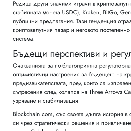
Редица други значими играчи в криптовалутни
стабилната монета USDC), Kraken, BitGo, Gem
публични предлагания. Тази тенденция отраз
криптовалутния пазар и неговото постепенно
система.
Бъдещи перспективи и регу
Очакванията за по-благоприятна регулаторн
оптимистични настроения за бъдещето на кр
предизвикателствата, пред които са изправе
сътресения след колапса на Three Arrows Ca
узряване и стабилизация.
Blockchain.com, със своята дълга история в
си чрез стратегически решения и привличане