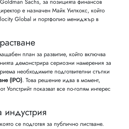
 Goldman Sachs, за позицията финансов
директор е назначен Майк Уилкокс, който
elocity Global и портфолио мениджър в
растване
-мащабен план за развитие, който включва
анията демонстрира сериозни намерения за
приема необходимите подготвителни стъпки
не (IPO)
. Това решение идва в момент,
т Уолстрийт показват все по-голям интерес
а индустрия
която се подготвя за публично листване.