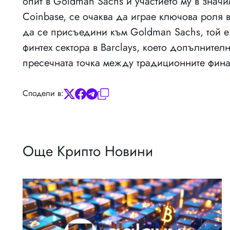
опит в Goldman Sachs и участието му в знач
Coinbase, се очаква да играе ключова роля 
да се присъедини към Goldman Sachs, той е
финтех сектора в Barclays, което допълнител
пресечната точка между традиционните фина
Сподели в:
Още Крипто Новини