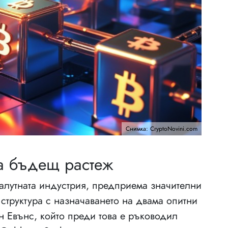
Снимка: CryptoNovini.com
за бъдещ растеж
валутната индустрия, предприема значителни
 структура с назначаването на двама опитни
 Евънс, който преди това е ръководил