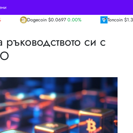
ени
in
$0.0697
0.00%
Toncoin
$1.39
0.30%
а ръководството си с
PO