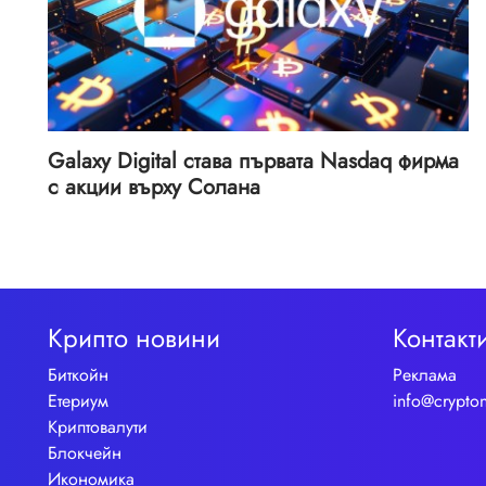
Galaxy Digital става първата Nasdaq фирма
с акции върху Солана
Крипто новини
Контакт
Биткойн
Реклама
Етериум
info@crypto
Криптовалути
Блокчейн
Икономика