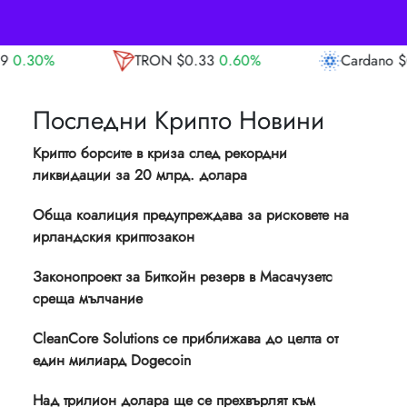
TRON
$0.33
0.60%
Cardano
$0.19
-0.30%
Последни Крипто Новини
Крипто борсите в криза след рекордни
ликвидации за 20 млрд. долара
Обща коалиция предупреждава за рисковете на
ирландския криптозакон
Законопроект за Биткойн резерв в Масачузетс
среща мълчание
CleanCore Solutions се приближава до целта от
един милиард Dogecoin
Над трилион долара ще се прехвърлят към