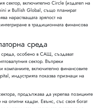
я сектор, включително Circle (издател на
ini и Bullish Global, също планират
ява нарастващата зрялост на
 интегриране в традиционната финансова
латорна среда
а среда, особено в САЩ, създават
иптовалутния сектор. Въпреки
ни компаниите, включително финансовите
pital, индустрията показва признаци на
 сектора, продължава да укрепва позициите
 на опитни кадри. Евънс, със своя богат