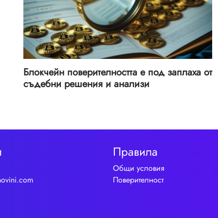
Блокчейн поверителността е под заплаха от
съдебни решения и анализи
и
Правила
Общи условия
novini.com
Поверителност