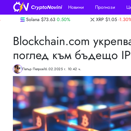
Новини
Прогнози
Ц
$73.63
0.50%
XRP
$1.05
-1.30%
Dogeco
Blockchain.com укрепв
поглед към бъдещо I
Петър Петров
16.02.2025 г. 10:42 ч.