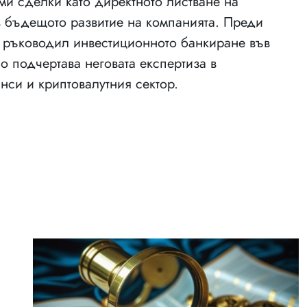
ими сделки като директното листване на
в бъдещото развитие на компанията. Преди
 ръководил инвестиционното банкиране във
но подчертава неговата експертиза в
нси и криптовалутния сектор.