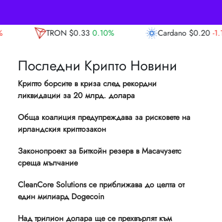
3
0.10%
Cardano
$0.20
-1.10%
Avalanch
Последни Крипто Новини
Крипто борсите в криза след рекордни
ликвидации за 20 млрд. долара
Обща коалиция предупреждава за рисковете на
ирландския криптозакон
Законопроект за Биткойн резерв в Масачузетс
среща мълчание
CleanCore Solutions се приближава до целта от
един милиард Dogecoin
Над трилион долара ще се прехвърлят към