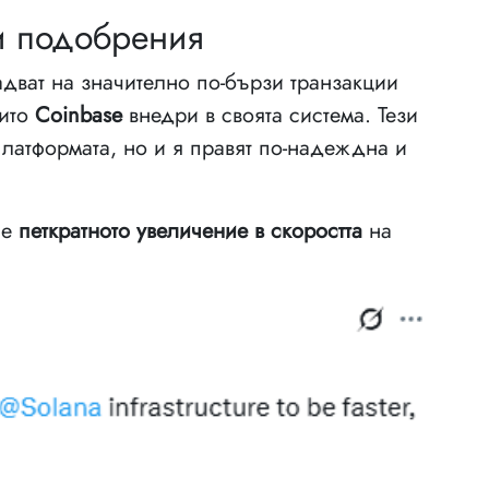
и подобрения
адват на значително по-бързи транзакции
оито
Coinbase
внедри в своята система. Тези
платформата, но и я правят по-надеждна и
 е
петкратното увеличение в скоростта
на