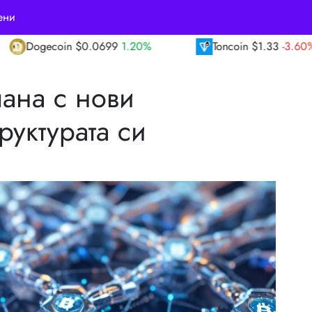
ени
1.20%
Toncoin
$1.33
-3.60%
TRON
$0.3
лана с нови
уктурата си