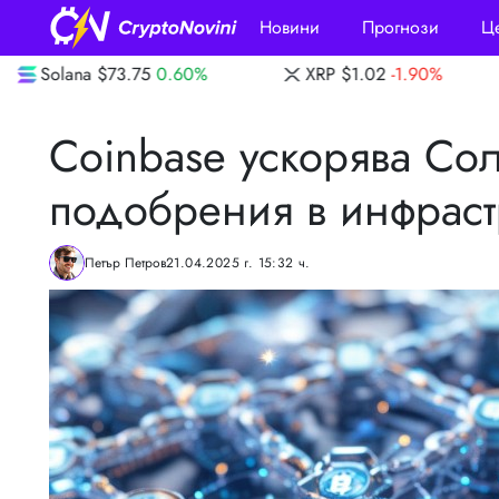
Новини
Прогнози
Ц
%
XRP
$1.02
-1.90%
Dogecoin
$0.0699
Coinbase ускорява Со
подобрения в инфрастр
Петър Петров
21.04.2025 г. 15:32 ч.