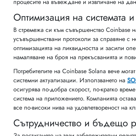
процесите на въвеждане и извличане на дан
Оптимизация на системата и
В стремежа си към съвършенство Coinbase н
усъвършенствани протоколи за справяне с н
оптимизацията на ликвидността и засили опе
намаляване на броя на прекъсванията и пови
Потребителите на Coinbase Solana вече могат
системни актуализации. Използването на
SO
осигурява по-добра скорост, по-кратко врем
система на приложението. Компанията остава
все по-високи нива на удовлетвореност на кл
Сътрудничество и бъдещо р
За постигането на тези забележителни резулт