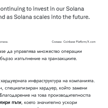
олана.
Снимка: Coinbase Platform/X.com
ase да управлява множество операции
-бързо изпълнение на транзакциите.
хардуерната инфраструктура на компанията.
, специализиран хардуер, който замени
Благодарение на това производителността
етири пъти
, което значително ускори