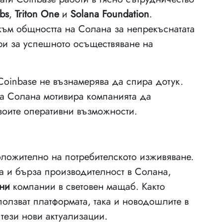
abs
,
Triton One
и
Solana Foundation
.
към общността на Солана за непрекъснатата
ри за успешното осъществяване на
 Coinbase не възнамерява да спира дотук.
а Солана мотивира компанията да
оите оперативни възможности.
оложително на потребителското изживяване.
на и бърза производителност в Солана,
тни
компании в световен мащаб. Както
ползват платформата, така и новодошлите в
 тези нови актуализации.