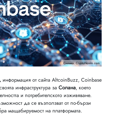
Снимка: CryptoNovini.com
д информация от сайта AltcoinBuzz, Coinbase
своята инфраструктура за
Солана
, което
елността и потребителското изживяване.
ъзможност да се възползват от по-бързи
бра мащабируемост на платформата.