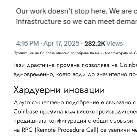
Публикация на Coinbase относно подобренията на инфраструктурата за С
Тази драстична промяна позволява на Coinb
едновременно, което води до значително по
Хардуерни иновации
Друго съществено подобрение е свързано с 
Coinbase премина към високопроизводителен
предишната конфигурация с общи сървъри. 
на RPC (Remote Procedure Call) се увеличи
ч