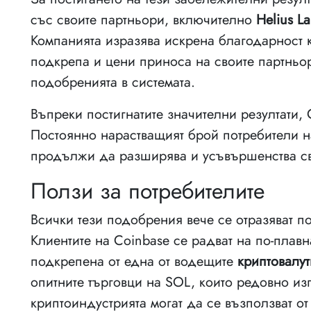
със своите партньори, включително
Helius L
Компанията изразява искрена благодарност 
подкрепа и цени приноса на своите партньо
подобренията в системата.
Въпреки постигнатите значителни резултати,
Постоянно нарастващият брой потребители н
продължи да разширява и усъвършенства св
Ползи за потребителите
Всички тези подобрения вече се отразяват п
Клиентите на Coinbase се радват на по-плав
подкрепена от една от водещите
криптовалу
опитните търговци на SOL, които редовно из
криптоиндустрията могат да се възползват от