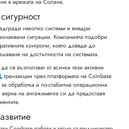
ни в мрежата на Солана.
 сигурност
адгради няколко системи и внедри
еочаквани ситуации. Компанията подобри
ративните контроли, което доведе до
шаване на достъпността на системата.
 да се възползват от всички тези активни
L
транзакции чрез платформата на Coinbase
е за обработка и по-стабилна операционна
 вярна на ангажимента си да предоставя
иентите.
азвитие
ати Coinbase работи в тясно сътрудничество