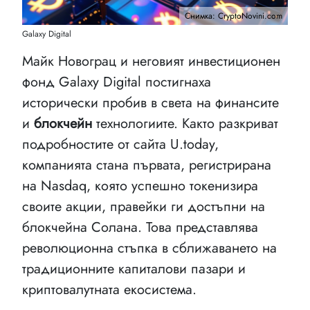
Снимка: CryptoNovini.com
Galaxy Digital
Майк Новограц и неговият инвестиционен
фонд Galaxy Digital постигнаха
исторически пробив в света на финансите
и
блокчейн
технологиите. Както разкриват
подробностите от сайта U.today,
компанията стана първата, регистрирана
на Nasdaq, която успешно токенизира
своите акции, правейки ги достъпни на
блокчейна Солана. Това представлява
революционна стъпка в сближаването на
традиционните капиталови пазари и
криптовалутната екосистема.