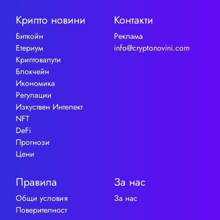
Крипто новини
Контакти
Биткойн
Реклама
Етериум
info@cryptonovini.com
Криптовалути
Блокчейн
Икономика
Регулации
Изкуствен Интелект
NFT
DeFi
Прогнози
Цени
Правила
За нас
Общи условия
За нас
Поверителност