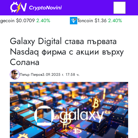
0709
2.40%
Toncoin
$1.36
2.40%
TRON
Galaxy Digital става първата
Nasdaq фирма с акции върху
Солана
Петър Петров
3.09.2025 г. 17:58 ч.