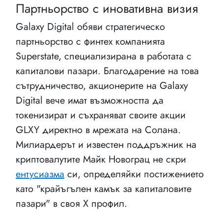
Партньорство с иновативна визия
Galaxy Digital обяви стратегическо
партньорство с финтех компанията
Superstate, специализирана в работата с
капиталови пазари. Благодарение на това
сътрудничество, акционерите на Galaxy
Digital вече имат възможността да
токенизират и съхраняват своите акции
GLXY директно в мрежата на Солана.
Милиардерът и известен поддръжник на
криптовалутите Майк Новограц не скри
ентусиазма
си, определяйки постижението
като "крайъгълен камък за капиталовите
пазари" в своя X профил.