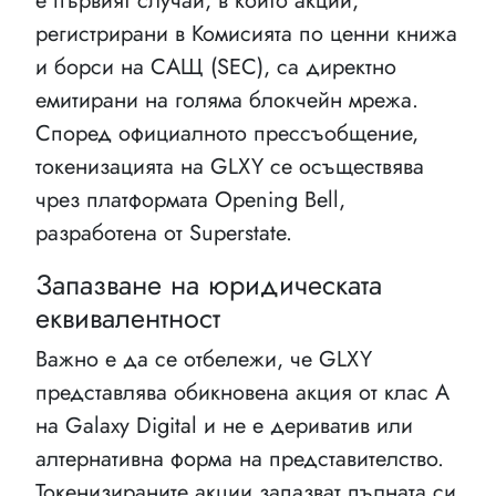
е първият случай, в който акции,
регистрирани в Комисията по ценни книжа
и борси на САЩ (SEC), са директно
емитирани на голяма блокчейн мрежа.
Според официалното прессъобщение,
токенизацията на GLXY се осъществява
чрез платформата Opening Bell,
разработена от Superstate.
Запазване на юридическата
еквивалентност
Важно е да се отбележи, че GLXY
представлява обикновена акция от клас А
на Galaxy Digital и не е дериватив или
алтернативна форма на представителство.
Токенизираните акции запазват пълната си