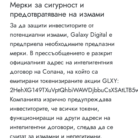
Мерки за сигурност и
предотвратяване на измами
За да защити инвеститорите от
потенциални измами, Galaxy Digital е
предприела необходимите предпазни
мерки. В прессъобщението е разкрит
официалният адрес на интелигентния
договор на Солана, на който са
емитирани токенизираните акции GLXY:
2HehXG149TXuVptQhbiWAWDjbbuCsXSAtLTB5w
Компанията изрично предупреждава
инвеститорите, че всички токени,
функциониращи на други адреси на
интелигентни договори, следва да се
считат за измамни и нелегитимни.