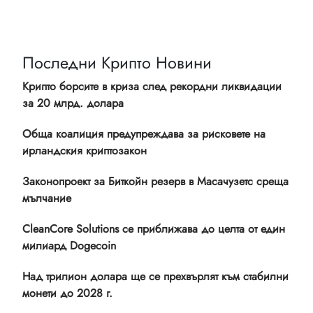
Последни Крипто Новини
Крипто борсите в криза след рекордни ликвидации
за 20 млрд. долара
Обща коалиция предупреждава за рисковете на
ирландския криптозакон
Законопроект за Биткойн резерв в Масачузетс среща
мълчание
CleanCore Solutions се приближава до целта от един
милиард Dogecoin
Над трилион долара ще се прехвърлят към стабилни
монети до 2028 г.