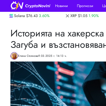
Новини
Прогнози
Ц
3.60%
XRP
$1.05
1.90%
Dogecoin
$0.07
Историята на хакерска 
Загуба и възстановяв
Елена Стоянова
9.03.2025 г. 14:13 ч.