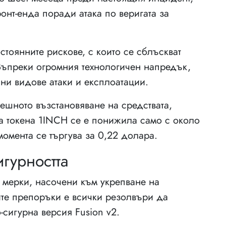
нт-енда поради атака по веригата за
стоянните рискове, с които се сблъскват
Въпреки огромния технологичен напредък,
чни видове атаки и експлоатации.
ешното възстановяване на средствата,
на токена 1INCH се е понижила само с около
момента се търгува за 0,22 долара.
гурността
т мерки, насочени към укрепване на
ите препоръки е всички резолвъри да
-сигурна версия Fusion v2.