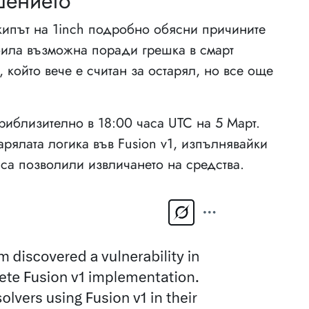
шението
екипът на 1inch подробно обясни причините
 била възможна поради грешка в смарт
, който вече е считан за остарял, но все още
иблизително в 18:00 часа UTC на 5 Март.
арялата логика във Fusion v1, изпълнявайки
 са позволили извличането на средства.