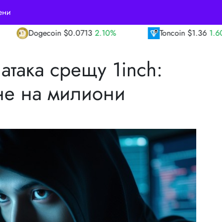
ени
13
2.10%
Toncoin
$1.36
1.60%
TRON
$0
атака срещу 1inch:
ане на милиони