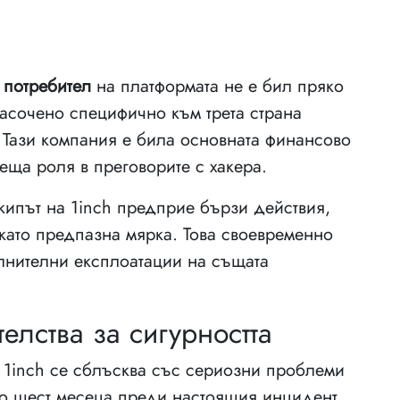
 потребител
на платформата не е бил пряко
насочено специфично към трета страна
. Тази компания е била основната финансово
еща роля в преговорите с хакера.
кипът на 1inch предприе бързи действия,
като предпазна мярка. Това своевременно
лнителни експлоатации на същата
лства за сигурността
то 1inch се сблъсква със сериозни проблеми
мо шест месеца преди настоящия инцидент,