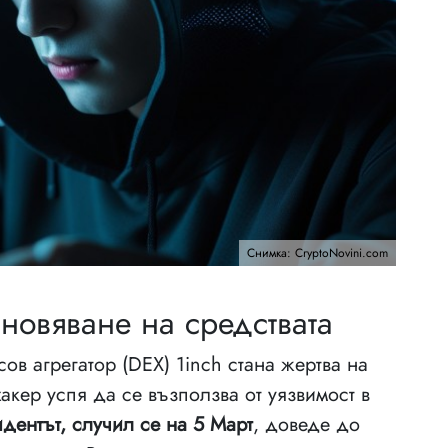
Снимка: CryptoNovini.com
новяване на средствата
ов агрегатор (DEX) 1inch стана жертва на
акер успя да се възползва от уязвимост в
дентът, случил се на 5 Март
, доведе до