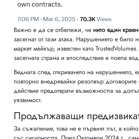
Важно е да се отбележи, че
нито един краен
засегнат от тази атака. Нарушението е било 
маркет мейкър, известен като TrustedVolumes
засегната страна и впоследствие е поела вод
Веднага след откриването на нарушението, е
повторно внедрявайки резолвър договорите 
действие предотврати възможността за допъ
уязвимост.
Продължаващи предизвикате
За съжаление, това не е първият път, в кой
със сигурността. През Октомври 2024 г., са