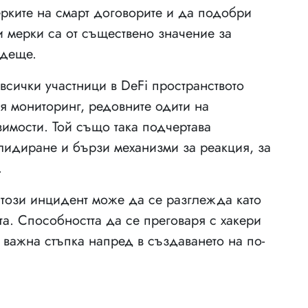
ерките на смарт договорите и да подобри
и мерки са от съществено значение за
ъдеще.
всички участници в DeFi пространството
я мониторинг, редовните одити на
вимости. Той също така подчертава
лидиране и бързи механизми за реакция, за
.
 този инцидент може да се разглежда като
та. Способността да се преговаря с хакери
 важна стъпка напред в създаването на по-