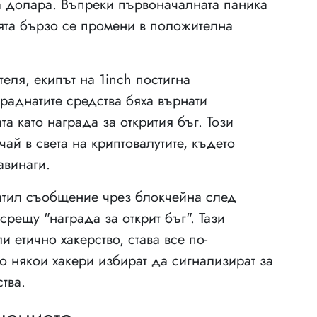
а долара. Въпреки първоначалната паника
ията бързо се промени в положителна
еля, екипът на 1inch постигна
краднатите средства бяха върнати
та като награда за открития бъг. Този
ай в света на криптовалутите, където
авинаги.
ратил съобщение чрез блокчейна след
срещу "награда за открит бъг". Тази
ли етично хакерство, става все по-
то някои хакери избират да сигнализират за
тва.