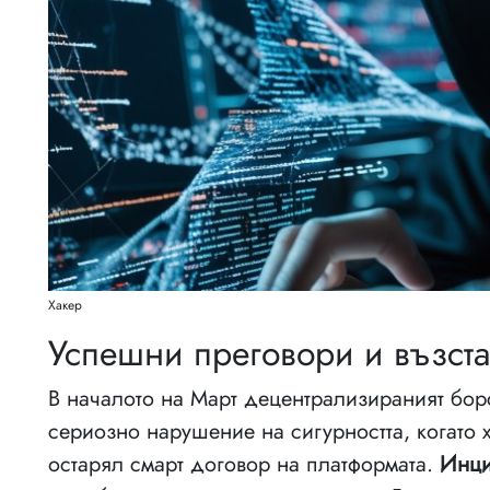
Хакер
Успешни преговори и възста
В началото на Март децентрализираният борс
сериозно нарушение на сигурността, когато х
остарял смарт договор на платформата.
Инци