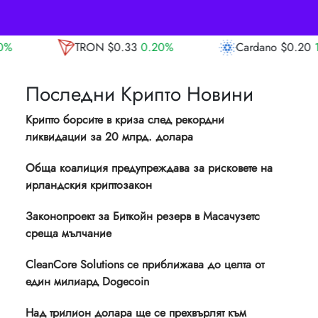
.33
0.20%
Cardano
$0.20
1.20%
Avalan
Последни Крипто Новини
Крипто борсите в криза след рекордни
ликвидации за 20 млрд. долара
Обща коалиция предупреждава за рисковете на
ирландския криптозакон
Законопроект за Биткойн резерв в Масачузетс
среща мълчание
CleanCore Solutions се приближава до целта от
един милиард Dogecoin
Над трилион долара ще се прехвърлят към