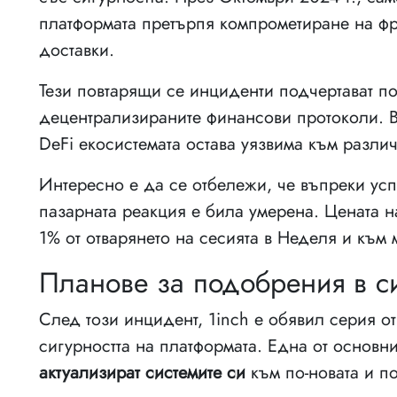
платформата претърпя компрометиране на фро
доставки.
Тези повтарящи се инциденти подчертават по
децентрализираните финансови протоколи. 
DeFi екосистемата остава уязвима към разли
Интересно е да се отбележи, че въпреки усп
пазарната реакция е била умерена. Цената 
1% от отварянето на сесията в Неделя и към 
Планове за подобрения в си
След този инцидент, 1inch е обявил серия о
сигурността на платформата. Една от основн
актуализират системите си
към по-новата и по