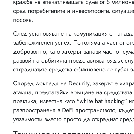
кражба на впечатляващата сума от 5 милион
сред потребителите и инвеститорите, ситуац
посока.
След установяване на комуникация с нападат
забележителен успех. По-голямата част от от
доброволно, като хакерът запази част от сума
развой на събитията представлява рядък случ
откраднатите средства обикновено се губят з
Според доклада на Decurity, хакерът е изп
атаката, предлагайки връщане на средствата 
практика, известна като "white hat hacking" и
разпространена в DeFi пространството, къде
уязвимости вместо просто да откраднат средс