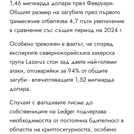
1,46 милиарда долара през Февруари.
Общият размер на загубите през първото
тримесечие отбелязва 4,7 пъти увеличение
в сравнение със същия период на 2024 г.
Особено тревожен е фактът, че според
експертите севернокорейската хакерска
група Lazarus стои зад двете най-големи
атаки, отговаряйки за 94% от общите
загуби - впечатляващите 1,52 милиарда
долара.
Случаят с фалшивите писма до
собствениците на Ledger подчертава
необходимостта от постоянна бдителност в
областта на криптосигурността, особено