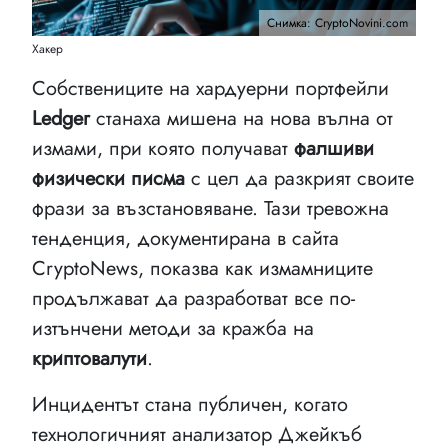
Снимка: CryptoNovini.com
Хакер
Собствениците на хардуерни портфейли
Ledger
станаха мишена на нова вълна от
измами, при която получават
фалшиви
физически писма
с цел да разкрият своите
фрази за възстановяване. Тази тревожна
тенденция, документирана в сайта
CryptoNews, показва как измамниците
продължават да разработват все по-
изтънчени методи за кражба на
криптовалути
.
Инцидентът стана публичен, когато
технологичният анализатор Джейкъб