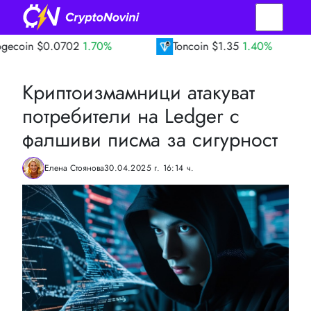
0702
1.70%
Toncoin
$1.35
1.40%
TRON
Криптоизмамници атакуват
потребители на Ledger с
фалшиви писма за сигурност
Елена Стоянова
30.04.2025 г. 16:14 ч.