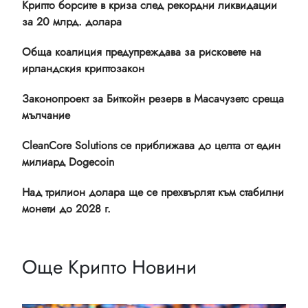
Крипто борсите в криза след рекордни ликвидации
за 20 млрд. долара
Обща коалиция предупреждава за рисковете на
ирландския криптозакон
Законопроект за Биткойн резерв в Масачузетс среща
мълчание
CleanCore Solutions се приближава до целта от един
милиард Dogecoin
Над трилион долара ще се прехвърлят към стабилни
монети до 2028 г.
Още Крипто Новини