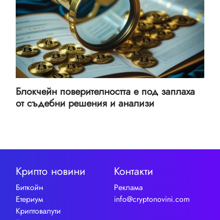
Блокчейн поверителността е под заплаха
от съдебни решения и анализи
Крипто новини
Контакти
Биткойн
Реклама
Етериум
info@cryptonovini.com
Криптовалути