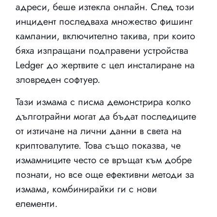
адреси, беше изтекла онлайн. След този
инцидент последваха множество фишинг
кампании, включително такива, при които
бяха изпращани подправени устройства
Ledger до жертвите с цел инсталиране на
зловреден софтуер.
Тази измама с писма демонстрира колко
дълготрайни могат да бъдат последиците
от изтичане на лични данни в света на
криптовалутите. Това също показва, че
измамниците често се връщат към добре
познати, но все още ефективни методи за
измама, комбинирайки ги с нови
елементи.