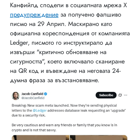
Канфийлд сподели в социалната мрежа X
предупреждение
за получено фалшиво
писмо на 29 Април. Маскирано като
официална кореспонденция от компанията
Ledger, писмото го инструктирало да
извърши "критично обновяване на
сигурността", което включвало сканиране
на QR код и въвеждане на неговата 24-
думна фраза за възстановяване.