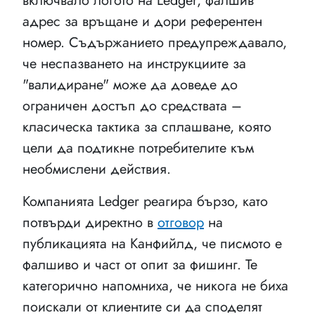
включвало логото на Ledger, фалшив
адрес за връщане и дори референтен
номер. Съдържанието предупреждавало,
че неспазването на инструкциите за
"валидиране" може да доведе до
ограничен достъп до средствата –
класическа тактика за сплашване, която
цели да подтикне потребителите към
необмислени действия.
Компанията Ledger реагира бързо, като
потвърди директно в
отговор
на
публикацията на Канфийлд, че писмото е
фалшиво и част от опит за фишинг. Те
категорично напомниха, че никога не биха
поискали от клиентите си да споделят