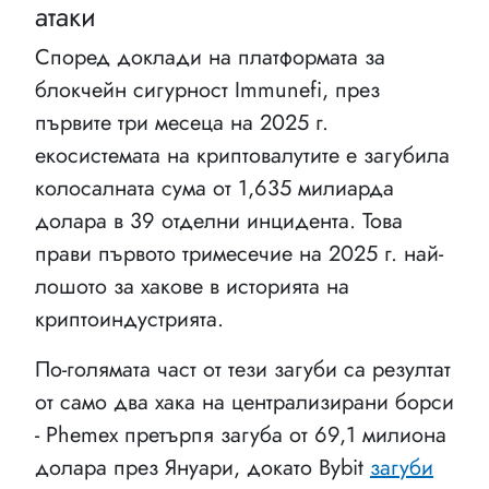
атаки
Според доклади на платформата за
блокчейн сигурност Immunefi, през
първите три месеца на 2025 г.
екосистемата на криптовалутите е загубила
колосалната сума от 1,635 милиарда
долара в 39 отделни инцидента. Това
прави първото тримесечие на 2025 г. най-
лошото за хакове в историята на
криптоиндустрията.
По-голямата част от тези загуби са резултат
от само два хака на централизирани борси
- Phemex претърпя загуба от 69,1 милиона
долара през Януари, докато Bybit
загуби