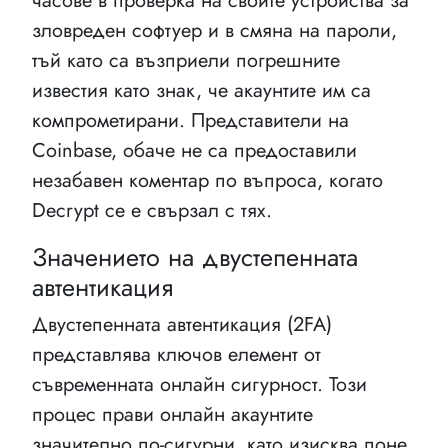
часове в проверка на своите устройства за
зловреден софтуер и в смяна на пароли,
тъй като са възприели погрешните
известия като знак, че акаунтите им са
компрометирани. Представители на
Coinbase, обаче не са предоставили
незабавен коментар по въпроса, когато
Decrypt се е свързал с тях.
Значението на двустепенната
автентикация
Двустепенната автентикация (2FA)
представлява ключов елемент от
съвременната онлайн сигурност. Този
процес прави онлайн акаунтите
значително по-сигурни, като изисква поне