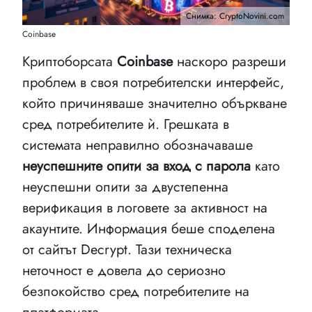
Снимка: CryptoNovini.com
Coinbase
Криптоборсата
Coinbase
наскоро разреши
проблем в своя потребителски интерфейс,
който причиняваше значително объркване
сред потребителите ѝ. Грешката в
системата неправилно обозначаваше
неуспешните опити за вход с парола
като
неуспешни опити за двустепенна
верификация в логовете за активност на
акаунтите. Информация беше споделена
от сайтът Decrypt. Тази техническа
неточност е довела до сериозно
безпокойство сред потребителите на