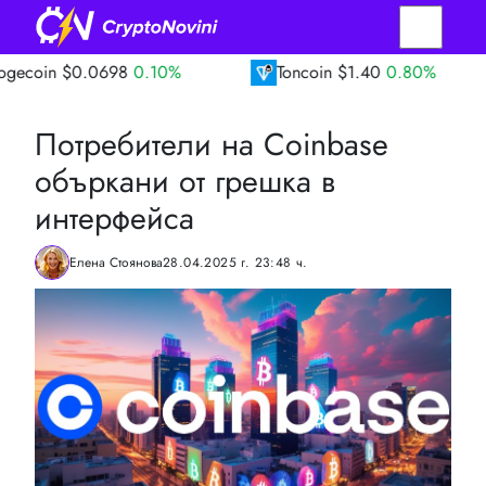
.0698
0.10%
Toncoin
$1.40
0.80%
TRO
Потребители на Coinbase
объркани от грешка в
интерфейса
Елена Стоянова
28.04.2025 г. 23:48 ч.