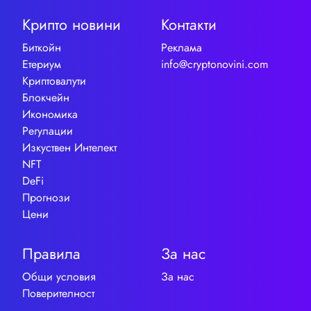
Крипто новини
Контакти
Биткойн
Реклама
Етериум
info@cryptonovini.com
Криптовалути
Блокчейн
Икономика
Регулации
Изкуствен Интелект
NFT
DeFi
Прогнози
Цени
Правила
За нас
Общи условия
За нас
Поверителност