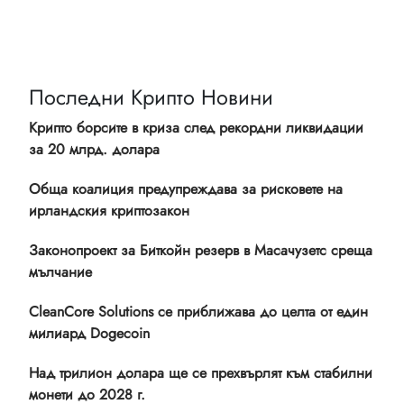
Последни Крипто Новини
Крипто борсите в криза след рекордни ликвидации
за 20 млрд. долара
Обща коалиция предупреждава за рисковете на
ирландския криптозакон
Законопроект за Биткойн резерв в Масачузетс среща
мълчание
CleanCore Solutions се приближава до целта от един
милиард Dogecoin
Над трилион долара ще се прехвърлят към стабилни
монети до 2028 г.