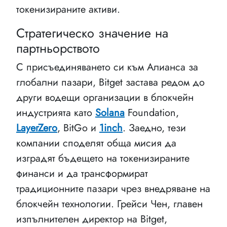
токенизираните активи.
Стратегическо значение на
партньорството
С присъединяването си към Алианса за
глобални пазари, Bitget застава редом до
други водещи организации в блокчейн
индустрията като
Solana
Foundation,
LayerZero
, BitGo и
1inch
. Заедно, тези
компании споделят обща мисия да
изградят бъдещето на токенизираните
финанси и да трансформират
традиционните пазари чрез внедряване на
блокчейн технологии. Грейси Чен, главен
изпълнителен директор на Bitget,