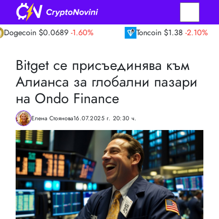
n
$0.0689
-1.60%
Toncoin
$1.38
-2.10%
Bitget се присъединява към
Алианса за глобални пазари
на Ondo Finance
Елена Стоянова
16.07.2025 г. 20:30 ч.