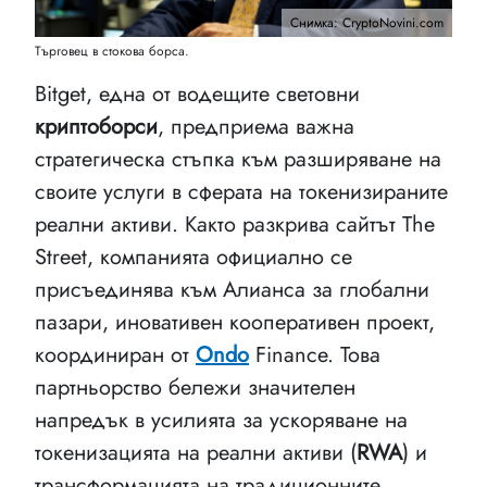
Снимка: CryptoNovini.com
Търговец в стокова борса.
Bitget, една от водещите световни
криптоборси
, предприема важна
стратегическа стъпка към разширяване на
своите услуги в сферата на токенизираните
реални активи. Както разкрива сайтът The
Street, компанията официално се
присъединява към Алианса за глобални
пазари, иновативен кооперативен проект,
координиран от
Ondo
Finance. Това
партньорство бележи значителен
напредък в усилията за ускоряване на
токенизацията на реални активи (
RWA
) и
трансформацията на традиционните