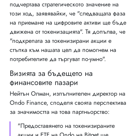
подчертава стратегическото значение на
този ход, заявявайки, че "следващата фаза
на приемане на цифровите активи ще бъде
движена от токенизацията". Тя допълва, че
"подкрепата за токенизирани акции е
стъпка към нашата цел да помогнем на
потребителите да търгуват по-умно".
Визията за бъдещето на
финансовите пазари
Нейтън Олман, изпълнителен директор на
Ondo Finance, споделя своята перспектива
за значимостта на това партньорство:
"Предоставянето на токенизираните
акции и ETF на Ondo на Bitget ще