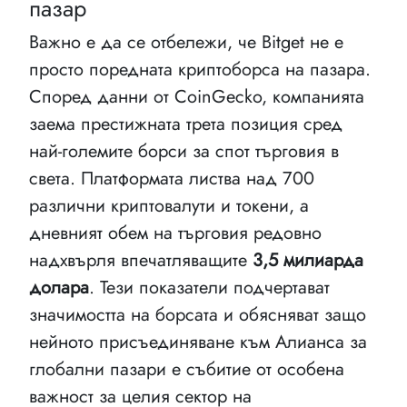
пазар
Важно е да се отбележи, че Bitget не е
просто поредната криптоборса на пазара.
Според данни от CoinGecko, компанията
заема престижната трета позиция сред
най-големите борси за спот търговия в
света. Платформата листва над 700
различни криптовалути и токени, а
дневният обем на търговия редовно
надхвърля впечатляващите
3,5 милиарда
долара
. Тези показатели подчертават
значимостта на борсата и обясняват защо
нейното присъединяване към Алианса за
глобални пазари е събитие от особена
важност за целия сектор на