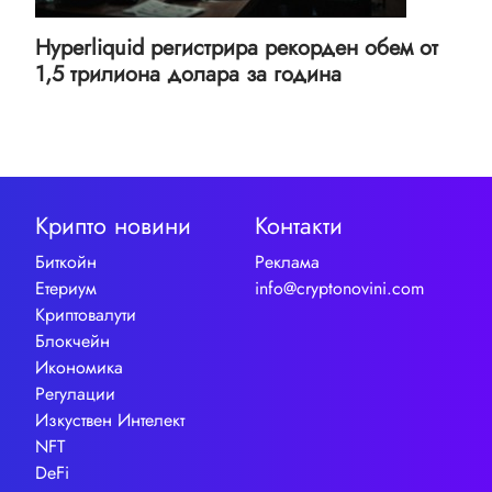
Hyperliquid регистрира рекорден обем от
1,5 трилиона долара за година
Крипто новини
Контакти
Биткойн
Реклама
Етериум
info@cryptonovini.com
Криптовалути
Блокчейн
Икономика
Регулации
Изкуствен Интелект
NFT
DeFi