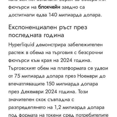
фючърси на
блокчейн
заедно са
достигнали едва 140 милиарда долара.
Експоненциален ръст през
последната година
Hyperliquid демонстрира забележителен
растеж в обема на търговия с безсрочни
фючърси към края на 2024 година.
Търговският обем на платформата се удвои
от 75 милиарда долара през Ноември до
впечатляващите 150 милиарда долара
през Декември 2024 година. Този
значителен скок съвпадна с
разпределянето на 1,2 милиарда долара
под формата на токени сред потребителите