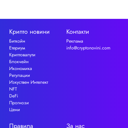
Крипто новини
Контакти
Биткойн
Реклама
Етериум
info@cryptonovini.com
Криптовалути
Блокчейн
Икономика
Регулации
Изкуствен Интелект
NFT
DeFi
Прогнози
Цени
Правила
За нас