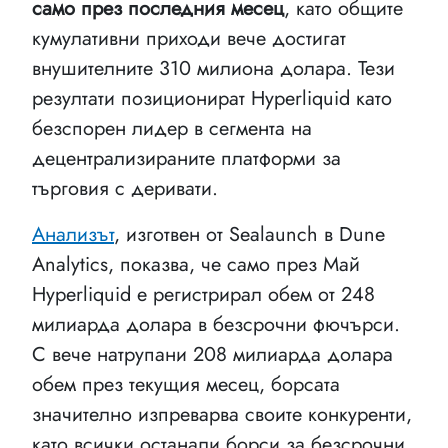
само през последния месец
, като общите
кумулативни приходи вече достигат
внушителните 310 милиона долара. Тези
резултати позиционират Hyperliquid като
безспорен лидер в сегмента на
децентрализираните платформи за
търговия с деривати.
Анализът
, изготвен от Sealaunch в Dune
Analytics, показва, че само през Май
Hyperliquid е регистрирал обем от 248
милиарда долара в безсрочни фючърси.
С вече натрупани 208 милиарда долара
обем през текущия месец, борсата
значително изпреварва своите конкуренти,
като всички останали борси за безсрочни