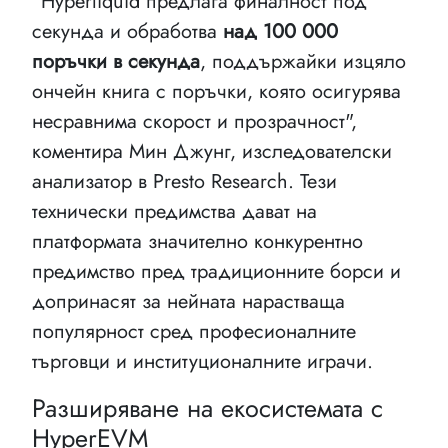
"Hyperliquid предлага финалност под
секунда и обработва
над 100 000
поръчки в секунда
, поддържайки изцяло
ончейн книга с поръчки, която осигурява
несравнима скорост и прозрачност",
коментира Мин Джунг, изследователски
анализатор в Presto Research. Тези
технически предимства дават на
платформата значително конкурентно
предимство пред традиционните борси и
допринасят за нейната нарастваща
популярност сред професионалните
търговци и институционалните играчи.
Разширяване на екосистемата с
HyperEVM