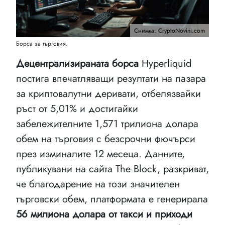
Снимка: CryptoNovini.com
Борса за търговия.
Децентрализираната борса
Hyperliquid
постига впечатляващи резултати на пазара
за криптовалутни деривати, отбелязвайки
ръст от 5,01% и достигайки
забележителните 1,571 трилиона долара
обем на търговия с безсрочни фючърси
през изминалите 12 месеца. Данните,
публикувани на сайта The Block, разкриват,
че благодарение на този значителен
търговски обем, платформата е генерирала
56 милиона долара от такси и приходи