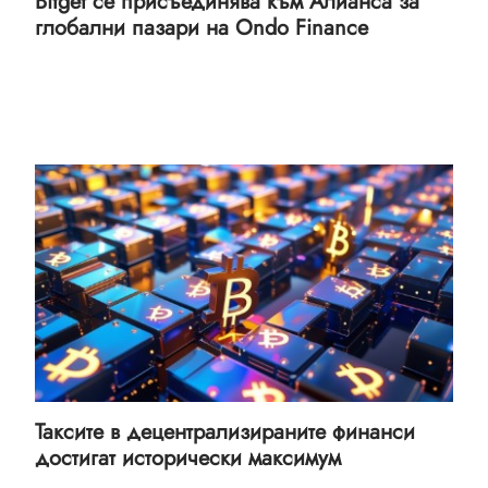
Bitget се присъединява към Алианса за
глобални пазари на Ondo Finance
Таксите в децентрализираните финанси
достигат исторически максимум