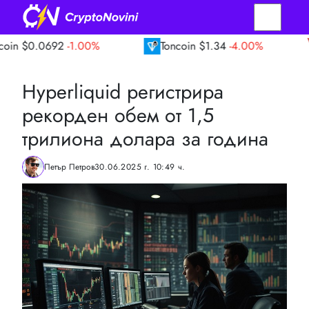
0692
-1.00%
Toncoin
$1.34
-4.00%
TRON
Hyperliquid регистрира
рекорден обем от 1,5
трилиона долара за година
Петър Петров
30.06.2025 г. 10:49 ч.