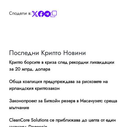
Сподели в:
Последни Крипто Новини
Крипто борсите в криза след рекордни ликвидации
за 20 млрд. долара
Обща коалиция предупреждава за рисковете на
ирландския криптозакон
Законопроект за Биткойн резерв в Масачузетс среща
мълчание
CleanCore Solutions се приближава до целта от един
милиард Dogecoin