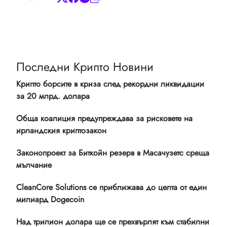
Последни Крипто Новини
Крипто борсите в криза след рекордни ликвидации
за 20 млрд. долара
Обща коалиция предупреждава за рисковете на
ирландския криптозакон
Законопроект за Биткойн резерв в Масачузетс среща
мълчание
CleanCore Solutions се приближава до целта от един
милиард Dogecoin
Над трилион долара ще се прехвърлят към стабилни