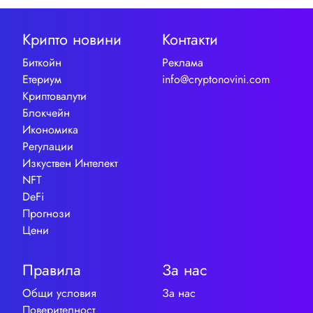
Крипто новини
Контакти
Биткойн
Реклама
Етериум
info@cryptonovini.com
Криптовалути
Блокчейн
Икономика
Регулации
Изкуствен Интелект
NFT
DeFi
Прогнози
Цени
Правила
За нас
Общи условия
За нас
Поверителност