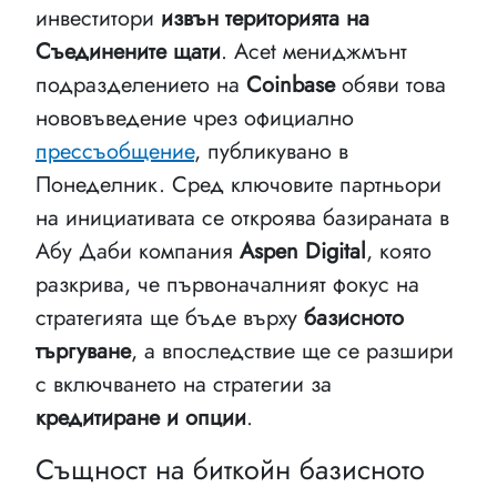
инвеститори
извън територията на
Съединените щати
. Асеt мениджмънт
подразделението на
Coinbase
обяви това
нововъведение чрез официално
прессъобщение
, публикувано в
Понеделник. Сред ключовите партньори
на инициативата се откроява базираната в
Абу Даби компания
Aspen Digital
, която
разкрива, че първоначалният фокус на
стратегията ще бъде върху
базисното
търгуване
, а впоследствие ще се разшири
с включването на стратегии за
кредитиране и опции
.
Същност на биткойн базисното