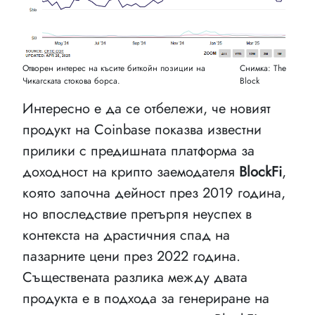
Отворен интерес на късите биткойн позиции на
Снимка: The
Чикагската стокова борса.
Block
Интересно е да се отбележи, че новият
продукт на Coinbase показва известни
прилики с предишната платформа за
доходност на крипто заемодателя
BlockFi
,
която започна дейност през 2019 година,
но впоследствие претърпя неуспех в
контекста на драстичния спад на
пазарните цени през 2022 година.
Съществената разлика между двата
продукта е в подхода за генериране на