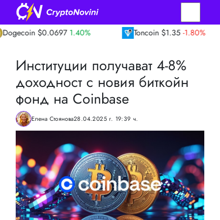
n
$0.0697
1.40%
Toncoin
$1.35
-1.80%
Институции получават 4-8%
доходност с новия биткойн
фонд на Coinbase
Елена Стоянова
28.04.2025 г. 19:39 ч.