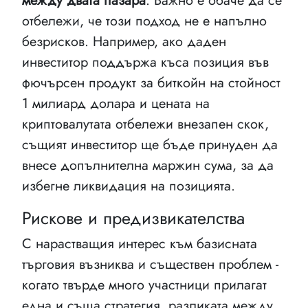
между двата пазара
. Важно е обаче да се
отбележи, че този подход не е напълно
безрисков. Например, ако даден
инвеститор поддържа къса позиция във
фючърсен продукт за биткойн на стойност
1 милиард долара и цената на
криптовалутата отбележи внезапен скок,
същият инвеститор ще бъде принуден да
внесе допълнителна маржин сума, за да
избегне ликвидация на позицията.
Рискове и предизвикателства
С нарастващия интерес към базисната
търговия възниква и съществен проблем -
когато твърде много участници прилагат
една и съща стратегия, разликата между