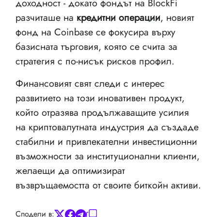
доходност - докато фондът на BlockFi
разчиташе на
кредитни операции
, новият
фонд на Coinbase се фокусира върху
базисната търговия, която се счита за
стратегия с по-нисък рисков профил.
Финансовият свят следи с интерес
развитието на този иновативен продукт,
който отразява продължаващите усилия
на криптовалутната индустрия да създаде
стабилни и привлекателни инвестиционни
възможности за институционални клиенти,
желаещи да оптимизират
възвръщаемостта от своите биткойн активи.
Сподели в: