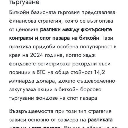
търгуване
Биткойн базисната търговия представлява
финансова стратегия, която се възползва
от ценовите
разлики между фючърсните
контракти и спот пазара на биткойн
. Тази
практика придоби особена популярност в
края на 2024 година, когато хедж
фондовете регистрираха рекордни къси
позиции в BTC на обща стойност 14,2
милиарда долара, докато същевременно
закупуваха акции в биткойн борсово
търгувани фондове на спот пазара.
Възвръщаемостта при този тип стратегия
зависи основно от размера на
разликата