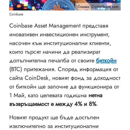
Снимка: CryptoNovini.com
Coinbase
Coinbase Asset Management представя
иновативен инвестиционен инструмент,
насочен към институционални клиенти,
които търсят начини да реализират
допълнителна печалба от своите
биткойн
(BTC) притежания. Според информация от
сайта CoinDesk, новият фонд за доходност
от биткойн ще започне да функционира от
1 Май, като целевата годишна
нетна
възвръщаемост е между 4% и 8%
.
Новият продукт ще бъде достъпен
изключително за институционални