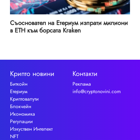
Съосновател на Етериум изпрати милиони
в ETH към борсата Kraken
Крипто новини
Контакти
Биткойн
Реклама
Етериум
info@cryptonovini.com
Криптовалути
Блокчейн
Икономика
Регулации
Изкуствен Интелект
NFT