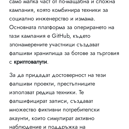
само малка част от по-мащабна и сложна
кампания, която комбинира техники за
социално инженерство и измама.
Основната платформа за оперирането на
тази кампания е GitHub, където
злонамерените участници създават
фалшиви хранилища за ботове за търговия
с
криптовалути
.
За да придадат достоверност на тези
фалшиви проекти, престъпниците
използват редица техники. Те
фалшифицират записи, създават
множество фиктивни потребителски
акаунти, които симулират активно
наблюдение и поддръжка на