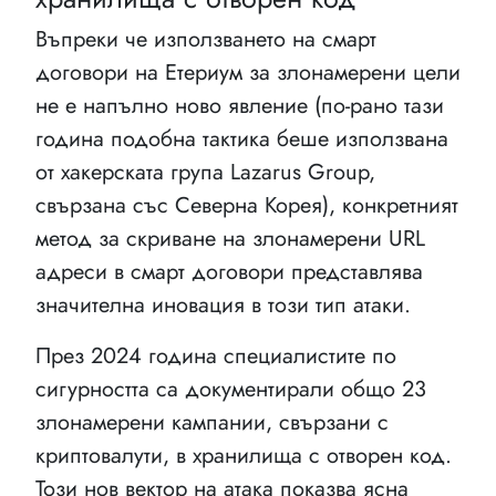
Въпреки че използването на смарт
договори на Етериум за злонамерени цели
не е напълно ново явление (по-рано тази
година подобна тактика беше използвана
от хакерската група Lazarus Group,
свързана със Северна Корея), конкретният
метод за скриване на злонамерени URL
адреси в смарт договори представлява
значителна иновация в този тип атаки.
През 2024 година специалистите по
сигурността са документирали общо 23
злонамерени кампании, свързани с
криптовалути, в хранилища с отворен код.
Този нов вектор на атака показва ясна