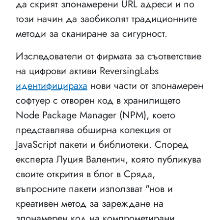
да скрият злонамерени URL адреси и по
този начин да заобиколят традиционните
методи за сканиране за сигурност.
Изследователи от фирмата за съответствие
на цифрови активи ReversingLabs
идентифицираха
нови части от злонамерен
софтуер с отворен код в хранилището
Node Package Manager (NPM), което
представлява обширна колекция от
JavaScript пакети и библиотеки. Според
експерта Луция Валентич, която публикува
своите открития в блог в Сряда,
въпросните пакети използват "нов и
креативен метод за зареждане на
злонамерен код на компрометирани