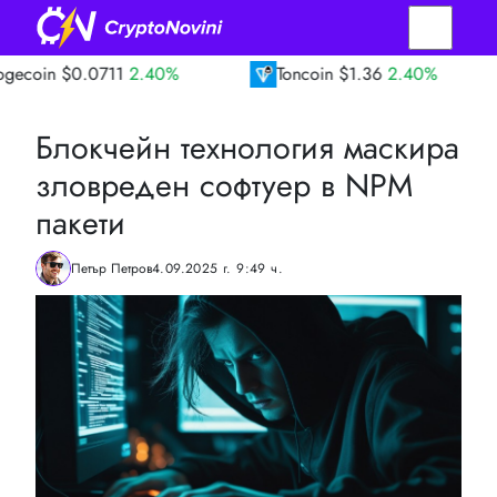
.0711
2.40%
Toncoin
$1.36
2.40%
TRO
Блокчейн технология маскира
зловреден софтуер в NPM
пакети
Петър Петров
4.09.2025 г. 9:49 ч.