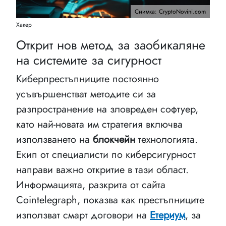
Снимка: CryptoNovini.com
Хакер
Открит нов метод за заобикаляне
на системите за сигурност
Киберпрестъпниците постоянно
усъвършенстват методите си за
разпространение на зловреден софтуер,
като най-новата им стратегия включва
използването на
блокчейн
технологията.
Екип от специалисти по киберсигурност
направи важно откритие в тази област.
Информацията, разкрита от сайта
Cointelegraph, показва как престъпниците
използват смарт договори на
Етериум
, за