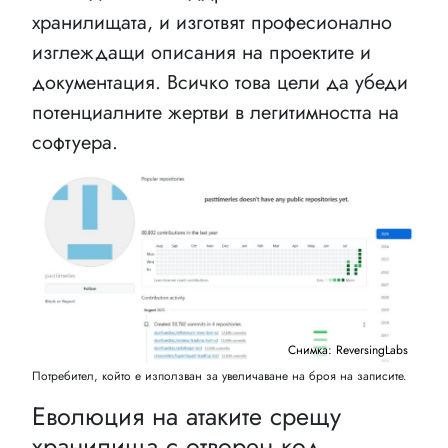
хранилищата, и изготвят професионално
изглеждащи описания на проектите и
документация. Всичко това цели да убеди
потенциалните жертви в легитимността на
софтуера.
Снимка: ReversingLabs
Потребител, който е използван за увеличаване на броя на записите.
Еволюция на атаките срещу
хранилища с отворен код