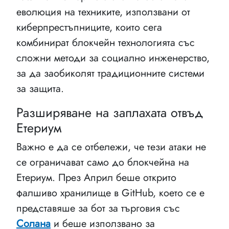
еволюция на техниките, използвани от
киберпрестъпниците, които сега
комбинират блокчейн технологията със
сложни методи за социално инженерство,
за да заобиколят традиционните системи
за защита.
Разширяване на заплахата отвъд
Етериум
Важно е да се отбележи, че тези атаки не
се ограничават само до блокчейна на
Етериум. През Април беше открито
фалшиво хранилище в GitHub, което се е
представяше за бот за търговия със
Солана
и беше използвано за