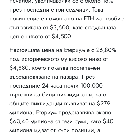
печалби, увеличавайки се с около 16%
през последните три седмици. Това
повишение е помогнало на ETH да пробие
съпротивата от $3,600, като следващата
цел е нивото от $4,500.
Настоящата цена на Етериум е с 26,80%
под историческото му високо ниво от
$4,880, което показва постепенен
възстановяване на пазара. През
последните 24 часа почти 100,000
търговци са били ликвидирани, като
общите ликвидации възлизат на $279
милиона. Етериум представлява около
$63,40 милиона от тази сума, като $40
милиона идват от къси позиции, а