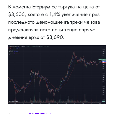
В момента Етериум се търгува на цена от
$3,606, което е с 1,4% увеличение през
последното денонощие въпреки че това
представлява леко понижение спрямо
дневния връх от $3,690.