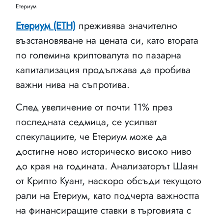
Етериум
Етериум (ETH)
преживява значително
възстановяване на цената си, като втората
по големина криптовалута по пазарна
капитализация продължава да пробива
важни нива на съпротива.
След увеличение от почти 11% през
последната седмица, се усилват
спекулациите, че Етериум може да
достигне ново историческо високо ниво
до края на годината. Анализаторът Шаян
от Крипто Куант, наскоро обсъди текущото
рали на Етериум, като подчерта важността
на финансиращите ставки в търговията с