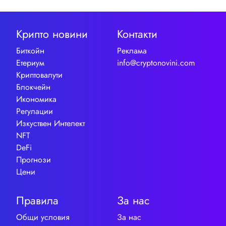
Крипто новини
Контакти
Биткойн
Реклама
Етериум
info@cryptonovini.com
Криптовалути
Блокчейн
Икономика
Регулации
Изкуствен Интелект
NFT
DeFi
Прогнози
Цени
Правила
За нас
Общи условия
За нас