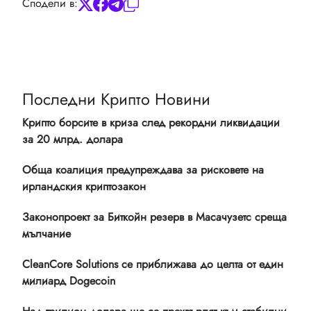
Сподели в:
Последни Крипто Новини
Крипто борсите в криза след рекордни ликвидации
за 20 млрд. долара
Обща коалиция предупреждава за рисковете на
ирландския криптозакон
Законопроект за Биткойн резерв в Масачузетс среща
мълчание
CleanCore Solutions се приближава до целта от един
милиард Dogecoin