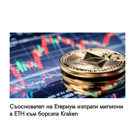
Съосновател на Етериум изпрати милиони
в ETH към борсата Kraken