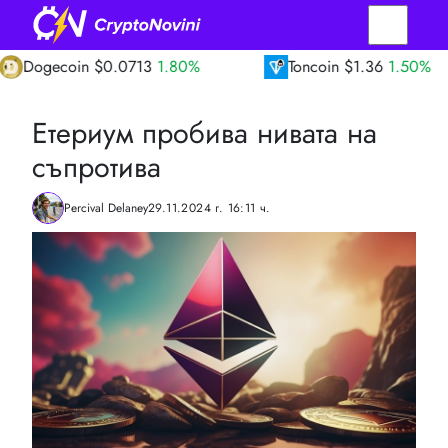
oin
$0.0713
1.80%
Toncoin
$1.36
1.50%
Етериум пробива нивата на
съпротива
Percival Delaney
29.11.2024 г. 16:11 ч.