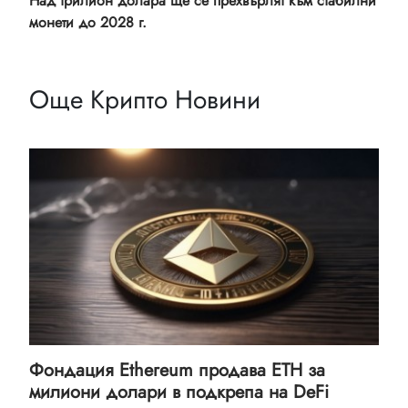
Над трилион долара ще се прехвърлят към стабилни
монети до 2028 г.
Още Крипто Новини
Фондация Ethereum продава ETH за
милиони долари в подкрепа на DeFi