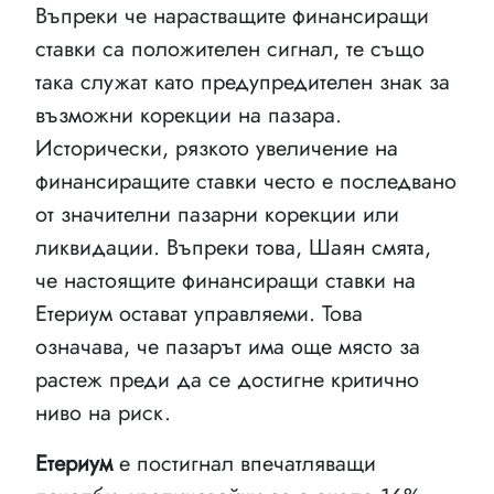
Въпреки че нарастващите финансиращи
ставки са положителен сигнал, те също
така служат като предупредителен знак за
възможни корекции на пазара.
Исторически, рязкото увеличение на
финансиращите ставки често е последвано
от значителни пазарни корекции или
ликвидации. Въпреки това, Шаян смята,
че настоящите финансиращи ставки на
Етериум остават управляеми. Това
означава, че пазарът има още място за
растеж преди да се достигне критично
ниво на риск.
Етериум
е постигнал впечатляващи