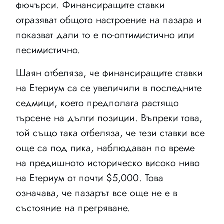
фючърси. Финансиращите ставки
отразяват общото настроение на пазара и
показват дали то е по-оптимистично или
песимистично.
Шаян отбеляза, че финансиращите ставки
на Етериум са се увеличили в последните
седмици, което предполага растящо
търсене на дълги позиции. Въпреки това,
той също така отбеляза, че тези ставки все
още са под пика, наблюдаван по време
на предишното историческо високо ниво
на Етериум от почти $5,000. Това
означава, че пазарът все още не е в
състояние на прегряване.