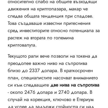
относително слабо на общите възходящи
движения на криптопазара, макар че
следва общата тенденция при спадове.
Това създаваше известни притеснения
сред инвеститорите относно потенциала за
растеж на втората по големина
криптовалута.
Текущото рали вече позволи на токена да
преодолее важно ниво на съпротива
близо до 2337 долара. В краткосрочен
план, специалистите насочват вниманието
си към следващите
две нива на съпротива
- около 2476 долара и 2740 долара. В
случай на корекция, ключово е Етериум
да успее да задържи стойността си над