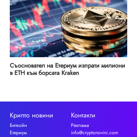
Съосновател на Етериум изпрати милиони
в ETH към борсата Kraken
Крипто новини
Контакти
Биткойн
Реклама
Етериум
info@cryptonovini.com