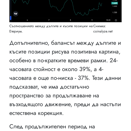
Съотношението между дългите и късите позиции на
Снимка:
Етериум.
coinalyze.net
Допълнително, балансът между дългите и
късите позиции рисува позитивна картина,
особено в по-кратките времеви рамки. 24-
часовата стойност е около 39%, а 4-
часовата е още по-ниска - 37%. Тези данни
подсказват, че има достатъчно
пространство за продължаване на
възходящото движение, преди да настъпи
естествена корекция.
След продължителен период на