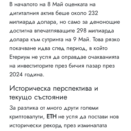
В началото на 8 Май оценката на
дигиталния актив беше около 232
милиарда долара, но само за денонощие
достигна впечатляващите 298 милиарда
долара към сутринта на 9 Май. Това рязко
покачване идва след период, в който
Етериум не успя да оправдае очакванията
на инвеститорите през бичия пазар през
2024 година.
Историческа перспектива и
текущо състояние
За разлика от много други големи
криптовалути,
ETH
не успя да постави нов
исторически рекорд през изминалата