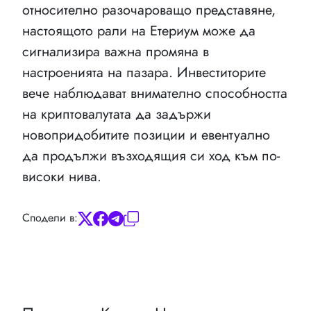
относително разочароващо представяне,
настоящото рали на Етериум може да
сигнализира важна промяна в
настроенията на пазара. Инвеститорите
вече наблюдават внимателно способността
на криптовалутата да задържи
новопридобитите позиции и евентуално
да продължи възходящия си ход към по-
високи нива.
Сподели в: