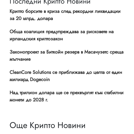
Последни Крипто Новини
Крипто борсите в криза след рекордни ликвидации
за 20 млрд. долара
Обща коалиция предупреждава за рисковете на
ирландския криптозакон
Законопроект за Биткойн резерв в Масачузетс среща
мълчание
CleanCore Solutions се приближава до целта от един
милиард Dogecoin
Над трилион долара ще се прехвърлят към стабилни
монети до 2028 г.
Още Крипто Новини