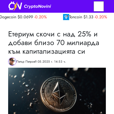
$0.0699
-0.20%
Toncoin
$1.33
-0.20%
Етериум скочи с над 25% и
добави близо 70 милиарда
към капитализацията си
Петър Петров
9.05.2025 г. 14:53 ч.