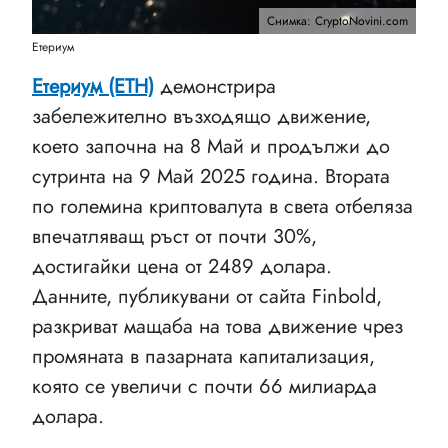
Снимка: CryptoNovini.com
Етериум
Етериум (ETH)
демонстрира
забележително възходящо движение,
което започна на 8 Май и продължи до
сутринта на 9 Май 2025 година. Втората
по големина криптовалута в света отбеляза
впечатляващ ръст от почти 30%,
достигайки цена от 2489 долара.
Данните, публикувани от сайта Finbold,
разкриват мащаба на това движение чрез
промяната в пазарната капитализация,
която се увеличи с почти 66 милиарда
долара.