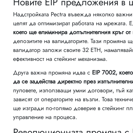
Новите EIP предложения в ц
Надстройката Pectra въвежда няколко важни 
целят да оптимизират работата на мрежата.
което ще елиминира допълнителния кръг от 
депозитите на валидаторите. Тази промяна щ
валидатор заложи своите 32 ETH, намалявай
ефективност на стейкинг механизма.
Друга важна промяна идва с
EIP 7002, коет
да се задейства директно през изпълнителн
пуловете, използващи умни договори, тъй ка
зависят от операторите на възли. Това техни
ще изгради по-голямо доверие в стейкинг пл
управление на процеса.
Революционната промяна с 