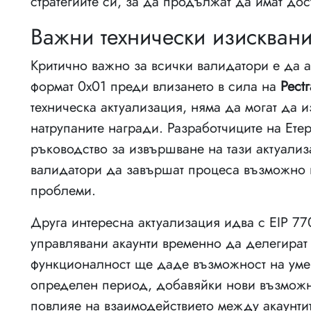
стратегиите си, за да продължат да имат до
Важни технически изисквани
Критично важно за всички валидатори е да а
формат 0x01 преди влизането в сила на
Pectr
техническа актуализация, няма да могат да и
натрупаните награди. Разработчиците на Ет
ръководство за извършване на тази актуализ
валидатори да завършат процеса възможно н
проблеми.
Друга интересна актуализация идва с EIP 7
управлявани акаунти временно да делегират 
функционалност ще даде възможност на умен
определен период, добавяйки нови възможн
повлияе на взаимодействието между акаунтит