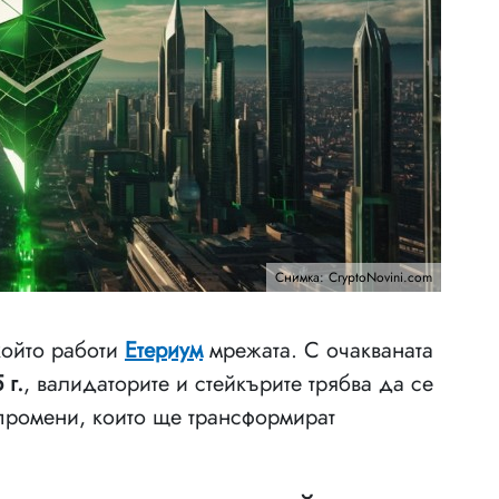
Снимка: CryptoNovini.com
който работи
Етериум
мрежата. С очакваната
 г.
, валидаторите и стейкърите трябва да се
 промени, които ще трансформират