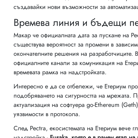
създавайки нови възможности за автоматиза
Времева линия и бъдещи пе
Макар че официалната дата за пускане на Pe
съществува вероятност за промени в зависимос
окончателните решения на разработчиците. В
официалните канали за комуникация на Етер
времевата рамка на надстройката.
Интересно е да се отбележи, че Етериум пр
подобряването на сигурността на мрежата. П
актуализация на софтуера go-Ethereum (Geth)
уязвимости в протокола.
След Pectra, екосистемата на Етериум вече 
надстройка -
Fusaka, която е в ранен етап н