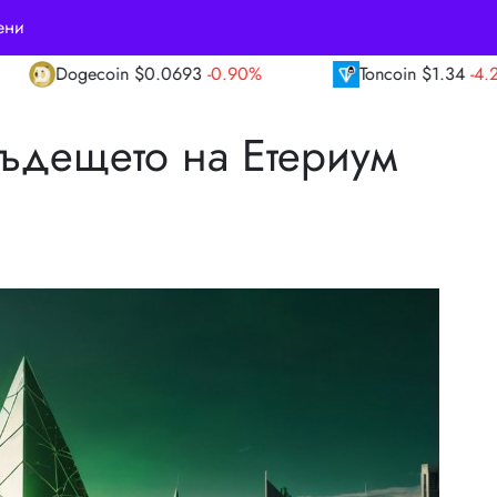
ени
3
-0.90%
Toncoin
$1.34
-4.20%
TRON
$0
Бъдещето на Етериум