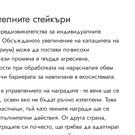
телните стейкъри
предизвикателства за индивидуалните
р. Обсъжданото увеличение на капацитета на
ериум) може да постави по-високи
ази промяна е твърде агресивна,
ости при обработката на нарасналия обем
чи бариерата за навлизане в екосистемата.
в управлението на наградите - те вече ще се
, освен ако не бъдат ръчно изтеглени. Това
астници, тъй като техните награди ще се
опълнителни действия. От друга страна,
аградите си по-често, ще трябва да адаптират