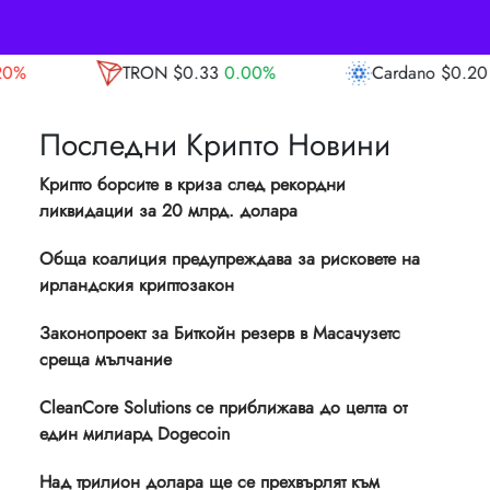
.33
0.00%
Cardano
$0.20
7.20%
Avala
Последни Крипто Новини
Крипто борсите в криза след рекордни
ликвидации за 20 млрд. долара
Обща коалиция предупреждава за рисковете на
ирландския криптозакон
Законопроект за Биткойн резерв в Масачузетс
среща мълчание
CleanCore Solutions се приближава до целта от
един милиард Dogecoin
Над трилион долара ще се прехвърлят към