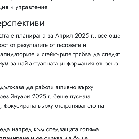
ция и управление.
рспективи
ctra е планирана за Април 2025 г., все още
т от резултатите от тестовете и
алидаторите и стейкърите трябва да следят
иум за най-актуалната информация относно
одължава да работи активно върху
рез Януари 2025 г. беше пусната
, фокусирана върху отстраняването на
гледа напред към следващата голяма
а планиране и се очаква да бъде