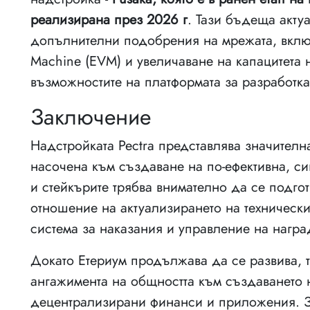
реализирана през 2026 г
. Тази бъдеща акту
допълнителни подобрения на мрежата, включ
Machine (EVM) и увеличаване на капацитета 
възможностите на платформата за разработк
Заключение
Надстройката Pectra представлява значителна
насочена към създаване на по-ефективна, с
и стейкърите трябва внимателно да се подго
отношение на актуализирането на технически
система за наказания и управление на награ
Докато Етериум продължава да се развива, 
ангажимента на общността към създаването 
децентрализирани финанси и приложения. За