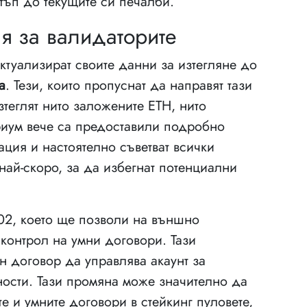
стъп до текущите си печалби.
я за валидаторите
ктуализират своите данни за изтегляне до
a
. Тези, които пропуснат да направят тази
зтеглят нито заложените ETH, нито
ериум вече са предоставили подробно
ация и настоятелно съветват всички
ай-скоро, за да избегнат потенциални
702, което ще позволи на външно
контрол на умни договори. Тази
 договор да управлява акаунт за
ости. Тази промяна може значително да
е и умните договори в стейкинг пуловете,