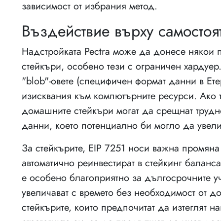
зависимост от избрания метод.
Въздействие върху самостоя
Надстройката Pectra може да донесе някои 
стейкъри, особено тези с ограничен хардуе
"blob"-овете (специфичен формат данни в Ет
изисквания към компютърните ресурси. Ако т
домашните стейкъри могат да срещнат трудн
данни, което потенциално би могло да увели
За стейкърите, EIP 7251 носи важна промяна 
автоматично реинвестират в стейкинг баланса
е особено благоприятно за дългосрочните уч
увеличават с времето без необходимост от д
стейкърите, които предпочитат да изтеглят н