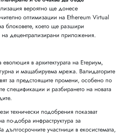
ализация вероятно ще донесе
ително оптимизации на Ethereum Virtual
на блоковете, което ще разшири
а на децентрализирани приложения.
 еволюция в архитектурата на Етериум,
игурна и мащабируема мрежа. Валидаторите
твят за предстоящите промени, особено по
те спецификации и разбирането на новата
дите.
тези технически подобрения показват
на по-добра инфраструктура за
 дългосрочните участници в екосистемата,