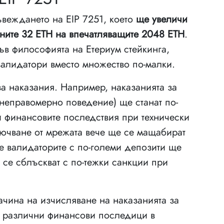
ъвеждането на EIP 7251, което
ще увеличи
ните 32 ETH на впечатляващите 2048 ETH
.
ъв философията на Етериум стейкинга,
валидатори вместо множество по-малки.
а наказания. Например, наказанията за
 неправомерно поведение) ще станат по-
и финансовите последствия при технически
ючване от мрежата вече ще се мащабират
че валидаторите с по-големи депозити ще
 се сблъскват с по-тежки санкции при
чина на изчисляване на наказанията за
до различни финансови последици в