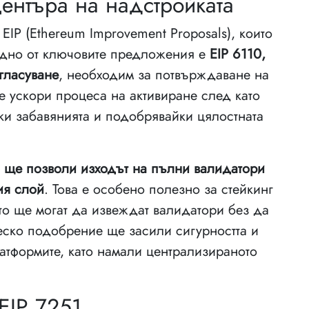
ентъра на надстройката
EIP (Ethereum Improvement Proposals), които
 Едно от ключовите предложения е
EIP 6110,
гласуване
, необходим за потвърждаване на
е ускори процеса на активиране след като
ки забавянията и подобрявайки цялостната
о ще позволи изходът на пълни валидатори
ия слой
. Това е особено полезно за стейкинг
то ще могат да извеждат валидатори без да
ческо подобрение ще засили сигурността и
атформите, като намали централизираното
EIP 7251