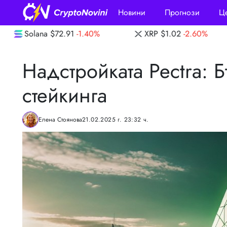
Новини
Прогнози
Ц
40%
XRP
$1.02
-2.60%
Dogecoin
$0.069
Надстройката Pectra: 
стейкинга
Елена Стоянова
21.02.2025 г. 23:32 ч.