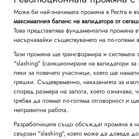
Може би най-значимата промяна в Pectra е в
максималния баланс на валидатора от сегаш
Това представлява фундаментална промяна в
насърчавайки съществуването на по-големи 
Тази промяна ще трансформира и системата з
"slashing" (санкциониране на валидатори за
леки за повечето участници, което ще намал
грешки. Същевременно, наказанията за изкл
според размера на залога, което означава, 
трябва да поемат по-голяма отговорност и ще
неправилна работа.
Разработчиците също обсъждат промяна в на
свързан "slashing", което може да доведе 