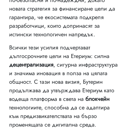
по-безопасни и по-надеждни, докато
новата стратегия за финансиране цели да
гарантира, че екосистемата подкрепя
разработчици, които допринасят за
истински технологичен напредък.
Всички тези усилия подчертават
дългосрочните цели на Етериум: силна
децентрализация
, сигурна инфраструктура
и значима иновация в полза на цялата
общност. С тази нова визия, Бутерин
продължава да утвърждава Етериум като
водеща платформа в света на
блокчейн
технологиите, способна да се адаптира
към предизвикателствата на бързо
променящата се дигитална среда.