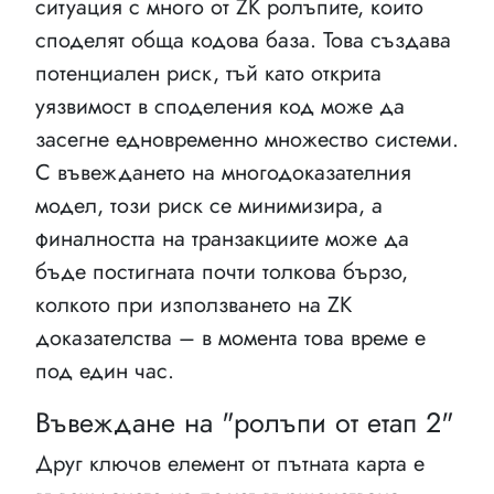
ситуация с много от ZK ролъпите, които
споделят обща кодова база. Това създава
потенциален риск, тъй като открита
уязвимост в споделения код може да
засегне едновременно множество системи.
С въвеждането на многодоказателния
модел, този риск се минимизира, а
финалността на транзакциите може да
бъде постигната почти толкова бързо,
колкото при използването на ZK
доказателства – в момента това време е
под един час.
Въвеждане на "ролъпи от етап 2"
Друг ключов елемент от пътната карта е