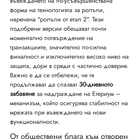
въвеждането на по-усъвършенствана
форма на технологията за ролъпи,
наречена "ролъпи от етап 2". Тези
подобрени версии обещават почти
моментално потвърждение на
транзакциите, значително по-силна
финалност и изключително високо ниво на
защита, дори в среди с частично доверие.
Важно е да се отбележи, че те
продължават да спазват
30-дневното
забавяне
за надграждане на Етериум –
механизъм, който осигурява стабилност на
мрежата при въвеждането на нови
функционалности.
От обществени блага към отворен