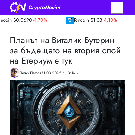
0690
-1.70%
Toncoin
$1.38
-1.10%
TRON
Планът на Виталик Бутерин
за бъдещето на втория слой
на Етериум е тук
Петър Петров
31.03.2025 г. 13:16 ч.