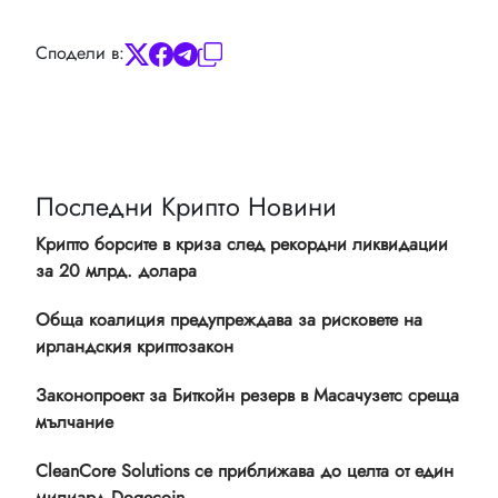
Сподели в:
Последни Крипто Новини
Крипто борсите в криза след рекордни ликвидации
за 20 млрд. долара
Обща коалиция предупреждава за рисковете на
ирландския криптозакон
Законопроект за Биткойн резерв в Масачузетс среща
мълчание
CleanCore Solutions се приближава до целта от един
милиард Dogecoin