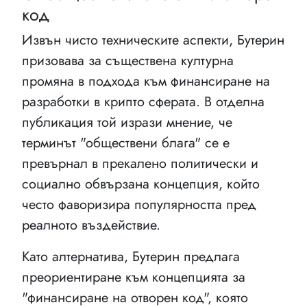
код
Извън чисто техническите аспекти, Бутерин
призовава за съществена културна
промяна в подхода към финансиране на
разработки в крипто сферата. В отделна
публикация той изрази мнение, че
терминът "обществени блага" се е
превърнал в прекалено политически и
социално обвързана концепция, който
често фаворизира популярността пред
реалното въздействие.
Като алтернатива, Бутерин предлага
преориентиране към концепцията за
"финансиране на отворен код", която