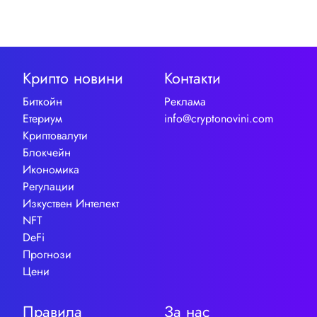
Крипто новини
Контакти
Биткойн
Реклама
Етериум
info@cryptonovini.com
Криптовалути
Блокчейн
Икономика
Регулации
Изкуствен Интелект
NFT
DeFi
Прогнози
Цени
Правила
За нас