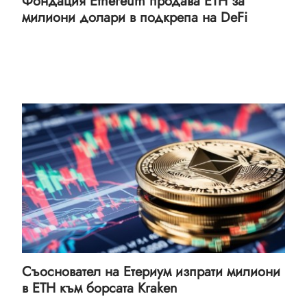
Фондация Ethereum продава ETH за
милиони долари в подкрепа на DeFi
Съосновател на Етериум изпрати милиони
в ETH към борсата Kraken