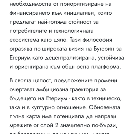
необходимостта от приоритизиране на
финансирането към инициативи, които
предлагат най-голяма стойност за
потребителите и технологичната
екосистема като цяло. Тази философия
отразява по-широката визия на Бутерин за
Етериум като децентрализирана, устойчива
и ориентирана към общността платформа.
В своята цялост, предложените промени
очертават амбициозна траектория за
бъдещето на Етериум - както в техническо,
така и в културно отношение. Обновената
пътна карта има потенциала да направи
мрежите от слой 2 значително по-бързи,