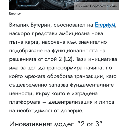
Снимка: CryptoNovini.com
Етериум
Виталик Бутерин, съосновател на
Етериум
,
наскоро представи амбициозна нова
пътна карта, насочена към значително
подобряване на функционалността на
решенията от слой 2 (L2). Тази инициатива
има за цел да трансформира начина, по
който мрежата обработва транзакции, като
същевременно запазва фундаменталните
ценности, върху които е изградена
платформата – децентрализация и липса
на необходимост от доверие.
Иновативният модел "2 от 3"