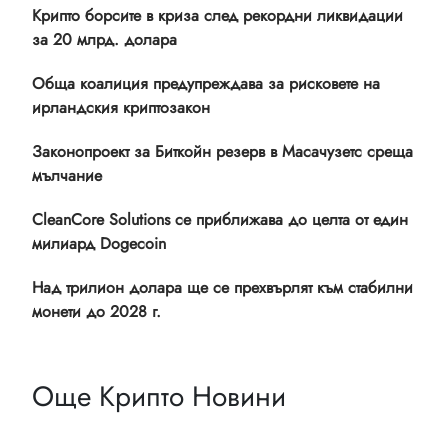
Крипто борсите в криза след рекордни ликвидации
за 20 млрд. долара
Обща коалиция предупреждава за рисковете на
ирландския криптозакон
Законопроект за Биткойн резерв в Масачузетс среща
мълчание
CleanCore Solutions се приближава до целта от един
милиард Dogecoin
Над трилион долара ще се прехвърлят към стабилни
монети до 2028 г.
Още Крипто Новини