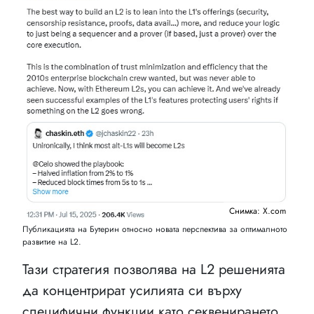
Снимка: X.com
Публикацията на Бутерин относно новата перспектива за оптималното
развитие на L2.
Тази стратегия позволява на L2 решенията
да концентрират усилията си върху
специфични функции като секвенирането,