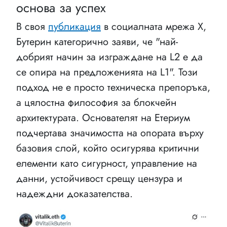
основа за успех
В своя
публикация
в социалната мрежа X,
Бутерин категорично заяви, че "най-
добрият начин за изграждане на L2 е да
се опира на предложенията на L1". Този
подход не е просто техническа препоръка,
а цялостна философия за блокчейн
архитектурата. Основателят на Етериум
подчертава значимостта на опората върху
базовия слой, който осигурява критични
елементи като сигурност, управление на
данни, устойчивост срещу цензура и
надеждни доказателства.