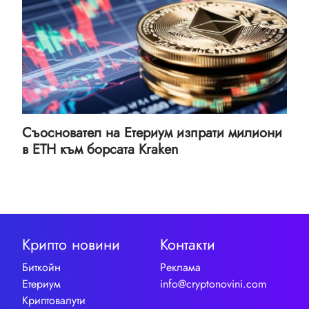
Съосновател на Етериум изпрати милиони
в ETH към борсата Kraken
Крипто новини
Контакти
Биткойн
Реклама
Етериум
info@cryptonovini.com
Криптовалути