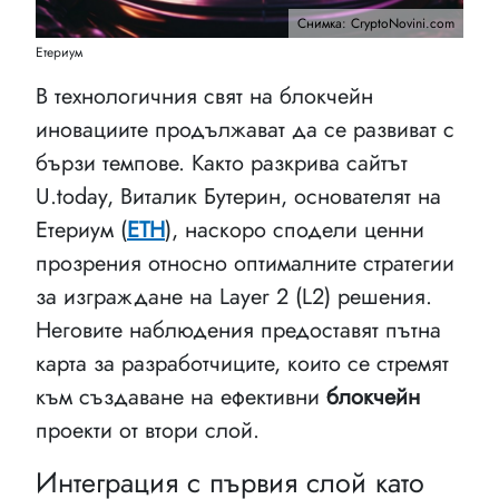
Снимка: CryptoNovini.com
Етериум
В технологичния свят на блокчейн
иновациите продължават да се развиват с
бързи темпове. Както разкрива сайтът
U.today, Виталик Бутерин, основателят на
Етериум (
ETH
), наскоро сподели ценни
прозрения относно оптималните стратегии
за изграждане на Layer 2 (L2) решения.
Неговите наблюдения предоставят пътна
карта за разработчиците, които се стремят
към създаване на ефективни
блокчейн
проекти от втори слой.
Интеграция с първия слой като