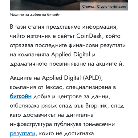
Снимка: CryptoNovini.com
Машини за добив на биткойн.
В тази статия представяме информация,
чийто източник е сайтът CoinDesk, който
отразява последните финансови резултати
на компанията Applied Digital и
драматичното поевтиняване на акциите ѝ.
Акциите на Applied Digital (APLD),
компания от Тексас, специализирана в
биткойн
добив и центрове за данни,
отбелязаха рязък спад във Вторник, след
като доставчикът на дигитална
инфраструктура публикува тримесечни
резултати
, които не достигнаха