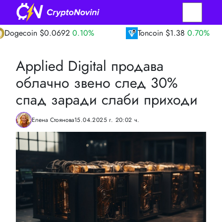
n
$0.0692
0.10%
Toncoin
$1.38
0.70%
Applied Digital продава
облачно звено след 30%
спад заради слаби приходи
Елена Стоянова
15.04.2025 г. 20:02 ч.