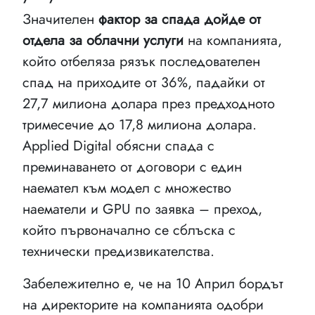
Значителен
фактор за спада дойде от
отдела за облачни услуги
на компанията,
който отбеляза рязък последователен
спад на приходите от 36%, падайки от
27,7 милиона долара през предходното
тримесечие до 17,8 милиона долара.
Applied Digital обясни спада с
преминаването от договори с един
наемател към модел с множество
наематели и GPU по заявка – преход,
който първоначално се сблъска с
технически предизвикателства.
Забележително е, че на 10 Април бордът
на директорите на компанията одобри