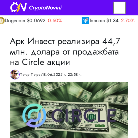
oin
$0.0692
-0.60%
Toncoin
$1.34
-2.70%
Арк Инвест реализира 44,7
млн. долара от продажбата
на Circle акции
Петър Петров
18.06.2025 г. 23:58 ч.