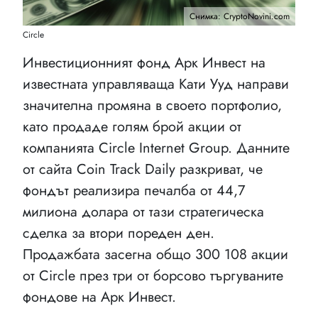
Снимка: CryptoNovini.com
Circle
Инвестиционният фонд Арк Инвест на
известната управляваща Кати Ууд направи
значителна промяна в своето портфолио,
като продаде голям брой акции от
компанията Circle Internet Group. Данните
от сайта Coin Track Daily разкриват, че
фондът реализира печалба от 44,7
милиона долара от тази стратегическа
сделка за втори пореден ден.
Продажбата засегна общо 300 108 акции
от Circle през три от борсово търгуваните
фондове на Арк Инвест.