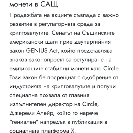
монети в САЩ
Продажбата на акциите съвпада с важно
развитие в регулаторната среда за
криптовалутите. Сенатът на Същинските
американски щати прие двупартийния
закон GENIUS Act, който представлява
знаков законопроект за регулиране на
емитиращите стабилни монети като Circle.
Този закон бе посрещнат с одобрение от
индустрията на криптовалутите и получи
специална похвала от главния
изпълнителен директор на Circle,
Джереми Алейр, който го нарече
"гениален" напредък в публикация в
социалната платформа X.