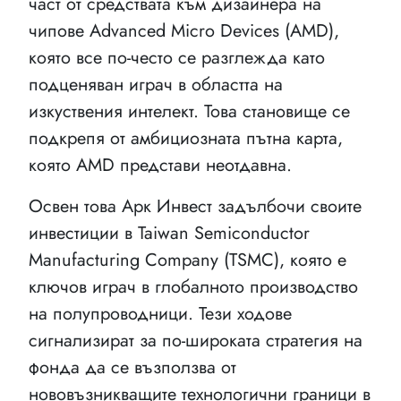
част от средствата към дизайнера на
чипове Advanced Micro Devices (AMD),
която все по-често се разглежда като
подценяван играч в областта на
изкуствения интелект. Това становище се
подкрепя от амбициозната пътна карта,
която AMD представи неотдавна.
Освен това Арк Инвест задълбочи своите
инвестиции в Taiwan Semiconductor
Manufacturing Company (TSMC), която е
ключов играч в глобалното производство
на полупроводници. Тези ходове
сигнализират за по-широката стратегия на
фонда да се възползва от
нововъзникващите технологични граници в