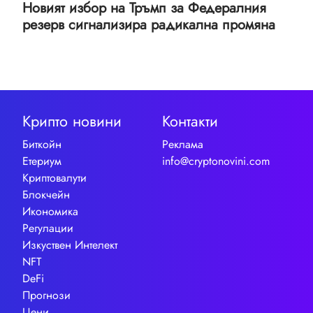
Новият избор на Тръмп за Федералния
резерв сигнализира радикална промяна
Крипто новини
Контакти
Биткойн
Реклама
Етериум
info@cryptonovini.com
Криптовалути
Блокчейн
Икономика
Регулации
Изкуствен Интелект
NFT
DeFi
Прогнози
Цени