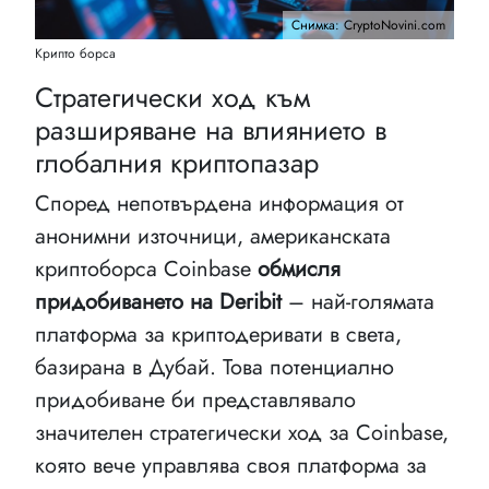
Снимка: CryptoNovini.com
Крипто борса
Стратегически ход към
разширяване на влиянието в
глобалния криптопазар
Според непотвърдена информация от
анонимни източници, американската
криптоборса Coinbase
обмисля
придобиването на Deribit
– най-голямата
платформа за криптодеривати в света,
базирана в Дубай. Това потенциално
придобиване би представлявало
значителен стратегически ход за Coinbase,
която вече управлява своя платформа за