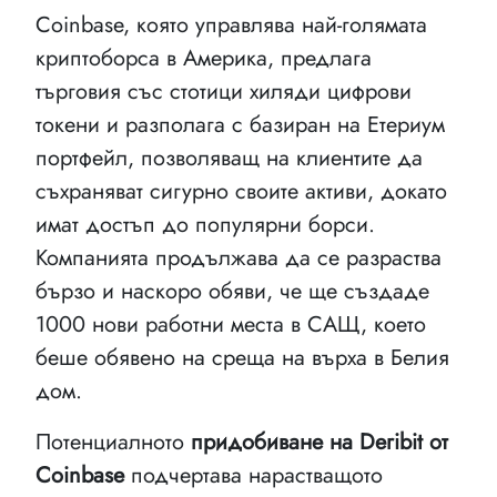
Coinbase, която управлява най-голямата
криптоборса в Америка, предлага
търговия със стотици хиляди цифрови
токени и разполага с базиран на Етериум
портфейл, позволяващ на клиентите да
съхраняват сигурно своите активи, докато
имат достъп до популярни борси.
Компанията продължава да се разраства
бързо и наскоро обяви, че ще създаде
1000 нови работни места в САЩ, което
беше обявено на среща на върха в Белия
дом.
Потенциалното
придобиване на Deribit от
Coinbase
подчертава нарастващото