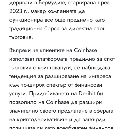
деривати в Бермудите, стартирана през
2023 г., макар компанията да
функционира все още предимно като
традиционна борса за директна спот
търговия.
Въпреки че клиентите на Coinbase
използват платформата предимно за спот
търговия с криптовалути, се наблюдава
тенденция за разширяване на интереса
към по-широк спектър от финансови
услуги. Придобиването на Deribit би
позволило на Coinbase да разшири
значително своето предлагане в сферата
на криптодеривативите и да затвърди
позицията си като всеобхватен финансов