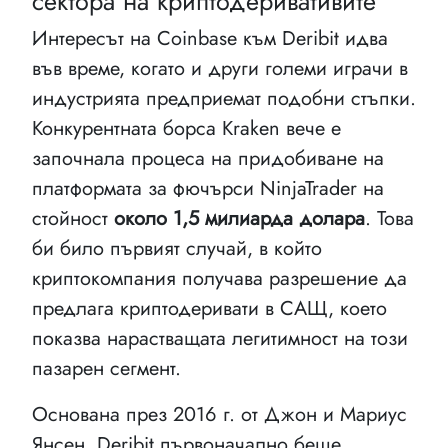
сектора на криптодеривативите
Интересът на Coinbase към Deribit идва
във време, когато и други големи играчи в
индустрията предприемат подобни стъпки.
Конкурентната борса Kraken вече е
започнала процеса на придобиване на
платформата за фючърси NinjaTrader на
стойност
около 1,5 милиарда долара
. Това
би било първият случай, в който
криптокомпания получава разрешение да
предлага криптодеривати в САЩ, което
показва нарастващата легитимност на този
пазарен сегмент.
Основана през 2016 г. от Джон и Мариус
Янсен, Deribit първоначално беше