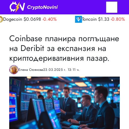
n
$0.0698
-0.40%
Toncoin
$1.33
-0.80%
Coinbase планира поглъщане
на Deribit за експанзия на
криптодеривативния пазар.
Елена Стоянова
23.03.2025 г. 13:11 ч.