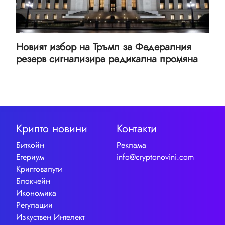
Новият избор на Тръмп за Федералния
резерв сигнализира радикална промяна
Крипто новини
Контакти
Биткойн
Реклама
Етериум
info@cryptonovini.com
Криптовалути
Блокчейн
Икономика
Регулации
Изкуствен Интелект