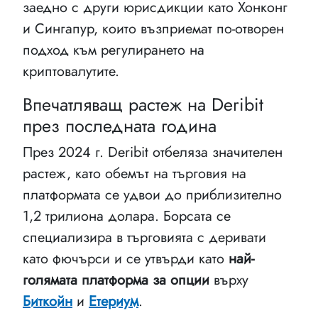
заедно с други юрисдикции като Хонконг
и Сингапур, които възприемат по-отворен
подход към регулирането на
криптовалутите.
Впечатляващ растеж на Deribit
през последната година
През 2024 г. Deribit отбеляза значителен
растеж, като обемът на търговия на
платформата се удвои до приблизително
1,2 трилиона долара. Борсата се
специализира в търговията с деривати
като фючърси и се утвърди като
най-
голямата платформа за опции
върху
Биткойн
и
Етериум
.