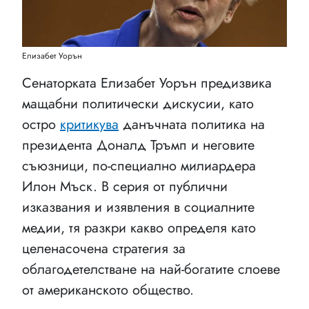
Елизабет Уорън
Сенаторката Елизабет Уорън предизвика
мащабни политически дискусии, като
остро
критикува
данъчната политика на
президента Доналд Тръмп и неговите
съюзници, по-специално милиардера
Илон Мъск. В серия от публични
изказвания и изявления в социалните
медии, тя разкри какво определя като
целенасочена стратегия за
облагодетелстване на най-богатите слоеве
от американското общество.