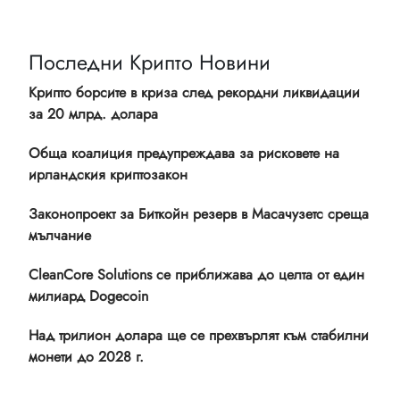
Последни Крипто Новини
Крипто борсите в криза след рекордни ликвидации
за 20 млрд. долара
Обща коалиция предупреждава за рисковете на
ирландския криптозакон
Законопроект за Биткойн резерв в Масачузетс среща
мълчание
CleanCore Solutions се приближава до целта от един
милиард Dogecoin
Над трилион долара ще се прехвърлят към стабилни
монети до 2028 г.