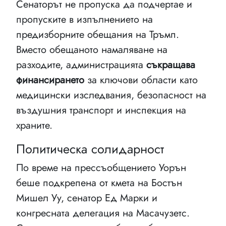
Сенаторът не пропуска да подчертае и
пропуските в изпълнението на
предизборните обещания на Тръмп.
Вместо обещаното намаляване на
разходите, администрацията
съкращава
финансирането
за ключови области като
медицински изследвания, безопасност на
въздушния транспорт и инспекция на
храните.
Политическа солидарност
По време на прессъобщението Уорън
беше подкрепена от кмета на Бостън
Мишел Уу, сенатор Ед Марки и
конгресната делегация на Масачузетс.