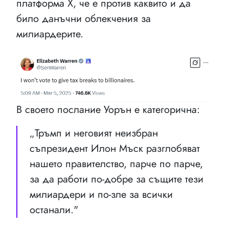
платформа X, че е против каквито и да
било данъчни облекчения за
милиардерите.
В своето послание Уорън е категорична:
„Тръмп и неговият неизбран
съпрезидент Илон Мъск разглобяват
нашето правителство, парче по парче,
за да работи по-добре за същите тези
милиардери и по-зле за всички
останали."