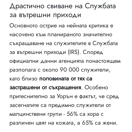
Драстично свиване на Службата
за вътрешни приходи
Основното острие на нейната критика е
насочено към планираното значително
съкращаване на служителите в Службата
за вътрешни приходи (IRS). Според
официални данни агенцията понастоящем
разполага с около 90 000 служители,
като близо
половината от тях са
застрашени от съкращения
. Особено
притеснително за Уорън е фактът, че сред
засегнатите са предимно служители от
малцинствени групи - 56% са хора с
различен цвят на кожата, а 65% са жени.