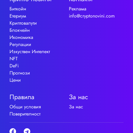
Биткойн
Реклама
Етериум
info@cryptonovini.com
Криптовалути
Блокчейн
Икономика
Регулации
Изкуствен Интелект
NFT
DeFi
Прогнози
Цени
Правила
За нас
Общи условия
За нас
Поверителност