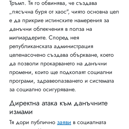
Тръмп. Тя го обвинява, че създава
„пясъчна буря от хаос", чиято основна цел
е да прикрие истинските намерения за
данъчни облекчения в полза на
милиардерите. Според нея
републиканската администрация
целенасочено създава объркване, което
да позволи прокарването на данъчни
промени, които ще подкопаят социални
програми, здравеопазването и системата
за социално осигуряване.
Директна атака към данъчните
измами
Тя дори публично
заяви
в социалната