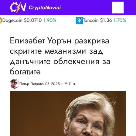
in
$0.0710
1.90%
Toncoin
$1.36
1.70%
Елизабет Уорън разкрива
скритите механизми зад
данъчните облекчения за
богатите
Петър Петров
6.03.2025 г. 9:11 ч.