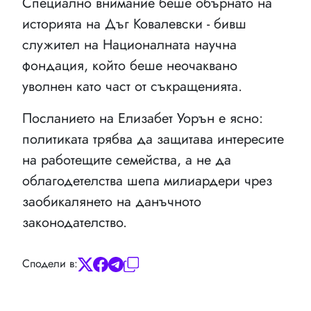
Специално внимание беше обърнато на
историята на Дъг Ковалевски - бивш
служител на Националната научна
фондация, който беше неочаквано
уволнен като част от съкращенията.
Посланието на Елизабет Уорън е ясно:
политиката трябва да защитава интересите
на работещите семейства, а не да
облагодетелства шепа милиардери чрез
заобикалянето на данъчното
законодателство.
Сподели в: