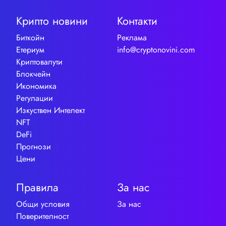
Крипто новини
Контакти
Биткойн
Реклама
Етериум
info@cryptonovini.com
Криптовалути
Блокчейн
Икономика
Регулации
Изкуствен Интелект
NFT
DeFi
Прогнози
Цени
Правила
За нас
Общи условия
За нас
Поверителност