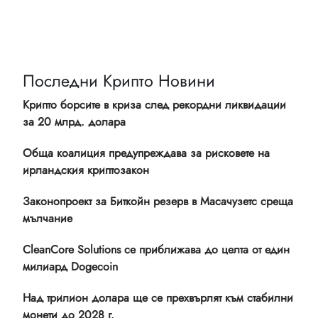
Последни Крипто Новини
Крипто борсите в криза след рекордни ликвидации
за 20 млрд. долара
Обща коалиция предупреждава за рисковете на
ирландския криптозакон
Законопроект за Биткойн резерв в Масачузетс среща
мълчание
CleanCore Solutions се приближава до целта от един
милиард Dogecoin
Над трилион долара ще се прехвърлят към стабилни
монети до 2028 г.