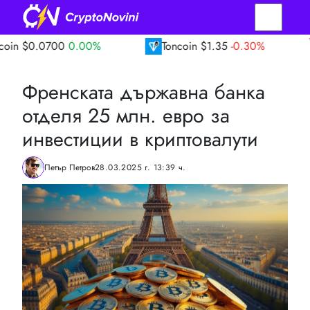
00
0.00%
Toncoin
$1.35
-0.30%
TRON
$
Френската държавна банка
отделя 25 млн. евро за
инвестиции в криптовалути
Петър Петров
28.03.2025 г. 13:39 ч.