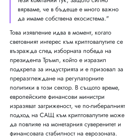
тези компании тук, защото силно
вярваме, че в бъдеще е много важно
да имаме собствена екосистема."
Това изявление идва в момент, когато
световният интерес към криптовалутите се
възражда след изборната победа на
президента Тръмп, който е изразил
подкрепа за индустрията и е призовал за
преразглеждане на регулаторните
политики в този сектор. В същото време,
европейските финансови министри
изразяват загриженост, че по-либералният
подход на САЩ към криптовалутите може
да повлияе на монетарния суверенитет и
финансовата стабилност на еврозоната.