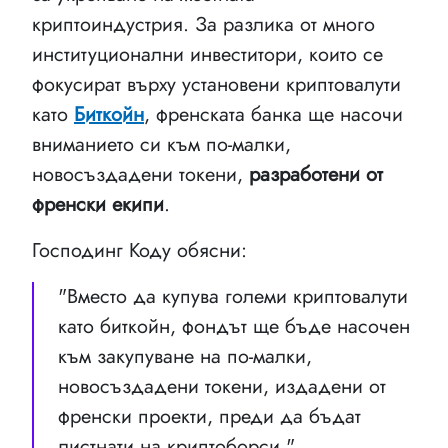
криптоиндустрия. За разлика от много
институционални инвеститори, които се
фокусират върху установени криптовалути
като
Биткойн
, френската банка ще насочи
вниманието си към по-малки,
новосъздадени токени,
разработени от
френски екипи
.
Господинг Коду обясни:
"Вместо да купува големи криптовалути
като биткойн, фондът ще бъде насочен
към закупуване на по-малки,
новосъздадени токени, издадени от
френски проекти, преди да бъдат
листнати на криптоборси."