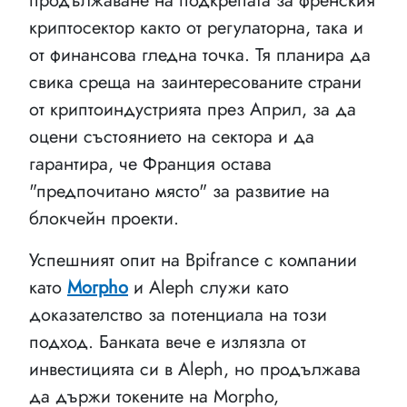
продължаване на подкрепата за френския
криптосектор както от регулаторна, така и
от финансова гледна точка. Тя планира да
свика среща на заинтересованите страни
от криптоиндустрията през Април, за да
оцени състоянието на сектора и да
гарантира, че Франция остава
"предпочитано място" за развитие на
блокчейн проекти.
Успешният опит на Bpifrance с компании
като
Morpho
и Aleph служи като
доказателство за потенциала на този
подход. Банката вече е излязла от
инвестицията си в Aleph, но продължава
да държи токените на Morpho,