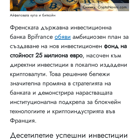
Снимка: CryptoNovini.com
Айфеловата кула и биткойн
Френската държавна инвестиционна
банка Bpifrance
обяви
амбициозен план за
създаване на нов инвестиционен
фонд на
стойност 25 милиона евро
, насочен към
директни инвестиции в локално издадени
криптовалути. Това решение бележи
значителна промяна в стратегията на
банката и демонстрира нарастващата
институционална подкрепа за блокчейн
технологиите и криптоиндустрията във
Франция.
Десетилетие успешни инвестиции